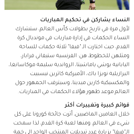
النساء يشاركن في تحكيم المباريات
لأول مرة في تاريخ بطولات كأس العالم، ستشارك
النساء الحكمات في إدارة مباريات في مونديال كرة
القدم، حيث اختارت الـ "فيفا" ثلاثة حكمات للساحة
ومثلهن للخطوط، هن: الفرنسية ستيفاني فرابار،
اليابانية يوشي ياماشيتا، الرواندية سليمة موكاسانغا،
البرازيلية نويزا باك، الأميركية كاثرين نيسبيت
والمكسيكية كارين ميدينا، وسيترقب الجمهور حول
العالم موعد ظهور هؤلاء الحكمات في المباريات.
قوائم كبيرة وتغييرات أكثر
خلال العامين الماضيين، أثرت جائحة كورونا على كل
شيء في العالم، ومنها لعبة كرة القدم، لذا سمحت
الـ"فيفا" بزيادة عدد تبديلات المنتخب الواحد إلى خمة