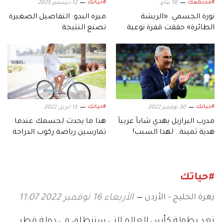
#مجتمعك
#حياتك
10 يناير
12 ديسمبر 2025
نورة الجسمي: «الريشة
ميره البدو: التفاصيل الصغيرة
الطائرة» حققت قفزة نوعية
تصنع النتيجة
في الإمارات
#حياتك
#حياتك
30 نوفمبر 2022
15 ابريل 2022
مدرب البرازيل يهدي شاباً عربياً
هذا ما يحدث لجسمك عندما
هدية ثمينة.. لهذا السبب!
تمارسين رياضة ركوب الدراجة
كل يوم
#حياتك
زهرة الخليج - الأردن
الأربعاء 16 نوفمبر 2022 11:07
تعد بطولة كأس العالم التي ستنطلق في دولة قطر