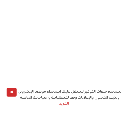
✖
نستخدم ملفات الكوكيز لنسهل عليك استخدام موقعنا الإلكتروني
ونكيف المحتوى والإعلانات وفقا لمتطلباتك واحتياجاتك الخاصة
المزيد