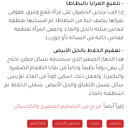
- تلميع المرايا بالبطاطا
إذا كنت تريدين الحصول على مرآة تلمع وتبرق، فقومي
بفركها بنصف حبة من البطاطا، ثم امسحيها بقطعة
قماش مبللة بالخل والماء، وجففي المرآة بقطعة
قماش خالية من النسالة (أو جورب).
- تعقيم الخلاط بالخل الأبيض
هذا الجهاز الصغير الذي نستخدمه بشكل متكرر، نحتاج
أن يبقى دوماً نظيفاً وخالياً من بقايا الطعام الصغيرة
والبكتيريا. ولفعل ذلك، اسكبي كوباً من الماء، ثم رشي
سائل غسيل الأطباق والخل الأبيض. شغلي الخلاط، ثم
اشطفيه بالماء.
إقرأ أيضاً:
مزيج من التصميم العصري والكلاسيكي
تنظيف
خبرات
معجون الأسنان
إزالة البقع