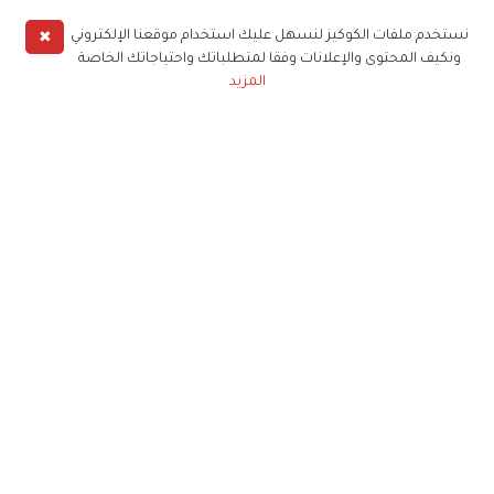
✖
نستخدم ملفات الكوكيز لنسهل عليك استخدام موقعنا الإلكتروني
ونكيف المحتوى والإعلانات وفقا لمتطلباتك واحتياجاتك الخاصة
المزيد
حملوا تطبيق
زهرة الخليج
الاشتراك للحصول على ملخص أسبوعي على بريدك
الإلكتروني