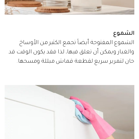
الشموع
الشموع المفتوحة أيضاً تجمع الكثير من الأوساخ
والغبار ويمكن أن تعلق فيها، لذا فقد يكون الوقت قد
حان لتمرير سريع لقطعة قماش مبللة ومسحها.