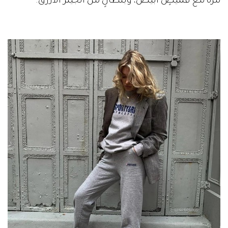
مرة مع قميصٍ أبيض، وبنطالٍ من الجينز الأزرق.