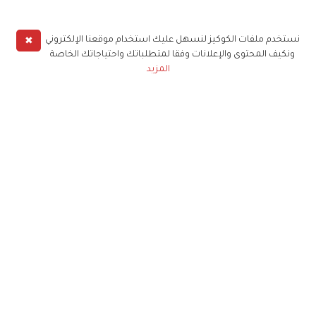
✖
نستخدم ملفات الكوكيز لنسهل عليك استخدام موقعنا الإلكتروني
ونكيف المحتوى والإعلانات وفقا لمتطلباتك واحتياجاتك الخاصة
المزيد
حملوا تطبيق
زهرة الخليج
الاشتراك للحصول على ملخص أسبوعي على بريدك
الإلكتروني