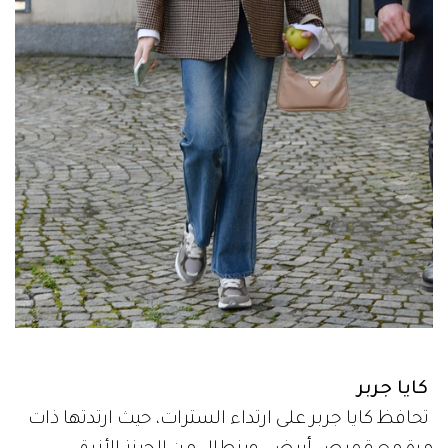
كايا جربر
تحافظ كايا جربر على ارتداء السترات، حيث ارتدتها ذات