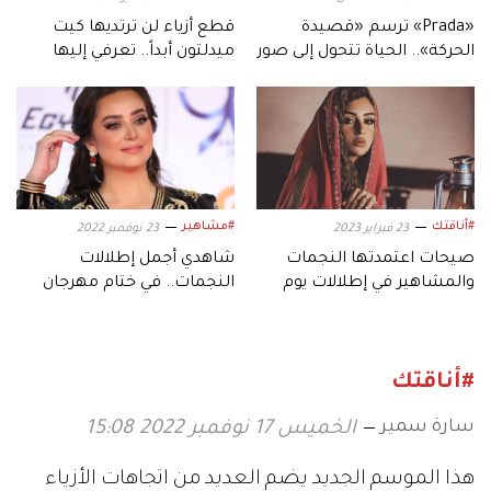
«Prada» ترسم «قصيدة
قطع أزياء لن ترتديها كيت
الحركة».. الحياة تتحول إلى صور
ميدلتون أبداً.. تعرفي إليها
نابضة
#أناقتك
#مشاهير
23 فبراير 2023
23 نوفمبر 2022
صيحات اعتمدتها النجمات
شاهدي أجمل إطلالات
والمشاهير في إطلالات يوم
النجمات.. في ختام مهرجان
التأسيس
القاهرة الدولي
#أناقتك
سارة سمير
الخميس 17 نوفمبر 2022 15:08
هذا الموسم الجديد يضم العديد من اتجاهات الأزياء