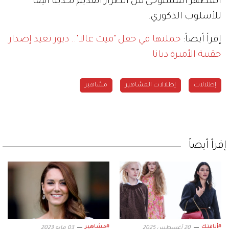
المظهر المستوحى من الطراز القديم تحديثاً أنيقاً
للأسلوب الذكوري.
إقرأ أيضاً:
حملتها في حفل "ميت غالا".. ديور تعيد إصدار
حقيبة الأميرة ديانا
إطلالات
إطلالات المشاهير
مشاهير
إقرأ أيضاً
#أناقتك
#مشاهير
20 أغسطس 2025
03 مايو 2023