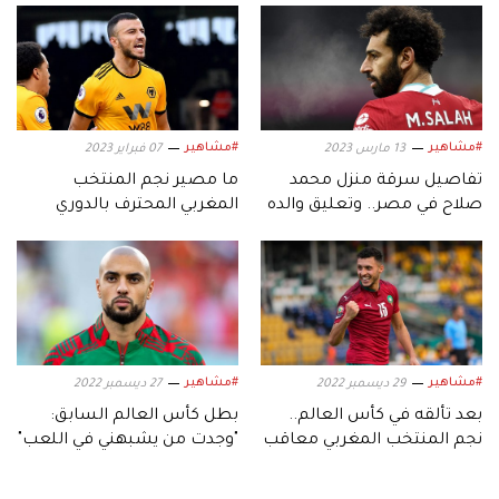
#مشاهير
#مشاهير
13 مارس 2023
07 فبراير 2023
تفاصيل سرقة منزل محمد
ما مصير نجم المنتخب
صلاح في مصر.. وتعليق والده
المغربي المحترف بالدوري
بالتركي؟
#مشاهير
#مشاهير
29 ديسمبر 2022
27 ديسمبر 2022
بعد تألقه في كأس العالم..
بطل كأس العالم السابق:
نجم المنتخب المغربي معاقب
"وجدت من يشبهني في اللعب"
داخل ناديه