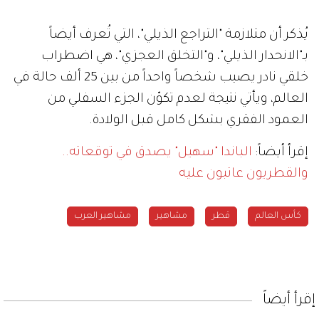
يُذكر أن متلازمة "التراجع الذيلي"، التي تُعرف أيضاً
بـ"الانحدار الذيلي"، و"التخلق العجزي"، هي اضطراب
خلقي نادر يصيب شخصاً واحداً من بين 25 ألف حالة في
العالم، ويأتي نتيجة لعدم تكوّن الجزء السفلي من
العمود الفقري بشكل كامل قبل الولادة.
إقرأ أيضاً:
الباندا "سهيل" يصدق في توقعاته..
والقطريون عاتبون عليه
كأس العالم
قطر
مشاهير
مشاهير العرب
إقرأ أيضاً