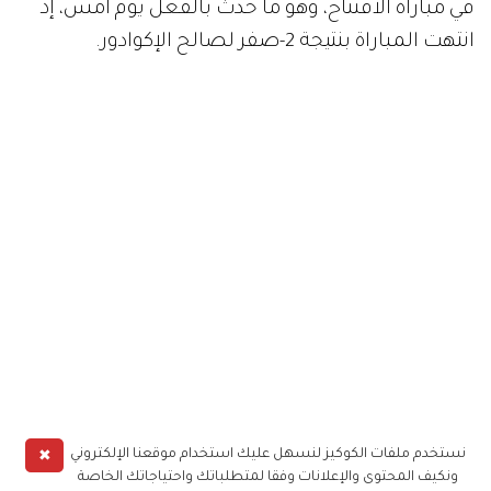
في مباراة الافتتاح، وهو ما حدث بالفعل يوم أمس، إذ
انتهت المباراة بنتيجة 2-صفر لصالح الإكوادور.
توقعات "سهيل" و"ثريا" لنتيجة مباراة قطر
✖
نستخدم ملفات الكوكيز لنسهل عليك استخدام موقعنا الإلكتروني
والإكوادور
ونكيف المحتوى والإعلانات وفقا لمتطلباتك واحتياجاتك الخاصة