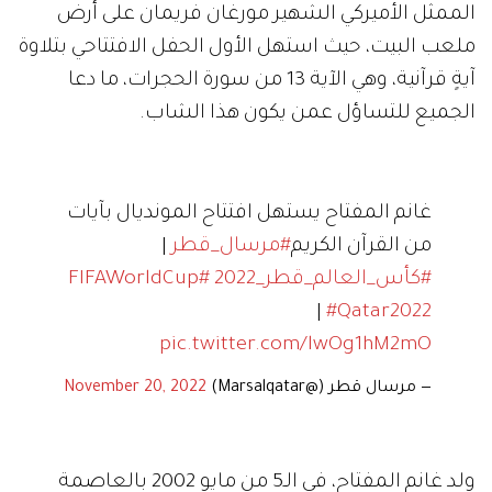
الممثل الأميركي الشهير مورغان فريمان على أرض
ملعب البيت، حيث استهل الأول الحفل الافتتاحي بتلاوة
آيةٍ قرآنية، وهي الآية 13 من سورة الحجرات، ما دعا
الجميع للتساؤل عمن يكون هذا الشاب.
غانم المفتاح يستهل افتتاح المونديال بآيات
من القرآن الكريم
#مرسال_قطر
|
#كأس_العالم_قطر_2022
#FIFAWorldCup
|
#Qatar2022
pic.twitter.com/lwOg1hM2mO
— مرسال قطر (@Marsalqatar)
November 20, 2022
ولد غانم المفتاح، في الـ5 من مايو 2002 بالعاصمة