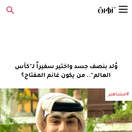
وُلد بنصف جسد واختير سفيراً لـ"كأس
العالم".. من يكون غانم المفتاح؟
#مشاهير