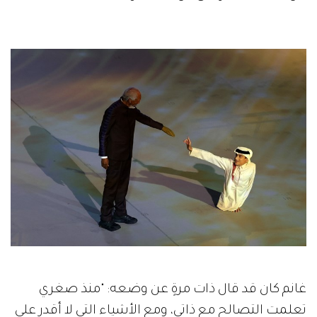
غانم كان قد قال ذات مرةٍ عن وضعه: "منذ صغري
تعلمت التصالح مع ذاتي، ومع الأشياء التي لا أقدر على