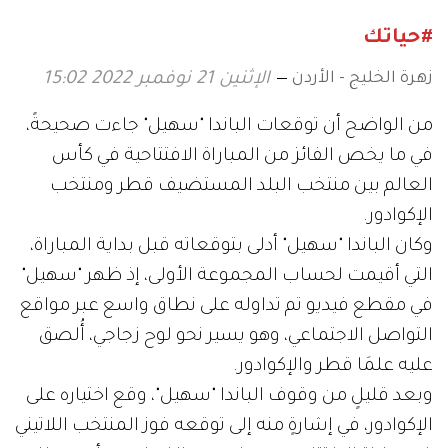
#حياتك
زهرة الخليج - الأردن
الإثنين 21 نوفمبر 2022 15:02
من الواضح أن توقعات الباندا "سهيل" جاءت صحيحةً،
في ما يخص الفائز من المباراة الافتتاحية في كأس
العالم بين منتخب البلد المستضيف قطر ومنتخب
الإكوادور.
وكان الباندا "سهيل" أدلى بتوقعاته قبل بداية المباراة،
التي أقيمت لحساب المجموعة الأولى، إذ ظهر "سهيل"
في مقطع فيديو تم تداوله على نطاق واسع عبر مواقع
التواصل الاجتماعي، وهو يسير نحو لوح زجاجي، أُلصق
عليه علمَا قطر والإكوادور.
وبعد قليلٍ من وقوف الباندا "سهيل"، وقع اختياره على
الإكوادور، في إشارةٍ منه إلى توقعه فوز المنتخب اللاتيني