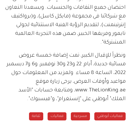
احتضان جميع الثقافات والجنسيات. ويسعدنا التعاون
مع شركائنا في مجموعة (مايكل كاسل)، و(برواكتيف
إنترتينمنت)، لتقديم الرؤية الفنية الاستثنائية لجولي
تايمور وفريقها الخبير، ضمن هذه التجربة العالمية
المشتركة".
ونظراً للإقبال الكبير، تمت إضافة خمسة عروض
مسائية جديدة، أيام: 22 و23 و30 نوفمبر، و6 و7 ديسمبر
2022، الساعة 8 مساء. ولمزيد من المعلومات حول
مواعيد وأوقات العرض، يرجى زيارة موقع
www.TheLionKing.ae، ومتابعة حسابات "الأسد
الملك" أبوظبي على "إنستغرام"، و"فيسبوك".
فعاليات أبوظبي
مسرحية
فعاليات
ثقافة