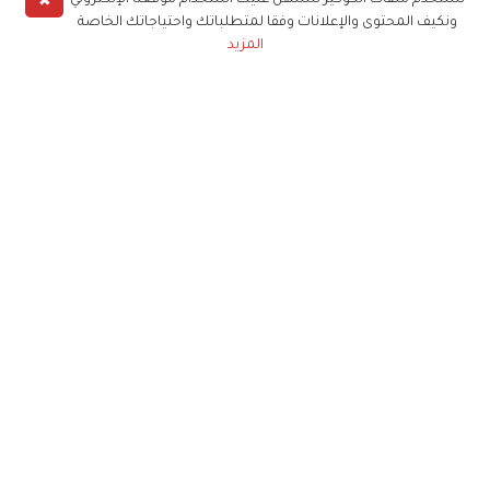
✖
نستخدم ملفات الكوكيز لنسهل عليك استخدام موقعنا الإلكتروني
ونكيف المحتوى والإعلانات وفقا لمتطلباتك واحتياجاتك الخاصة
المزيد
حملوا تطبيق
زهرة الخليج
الاشتراك للحصول على ملخص أسبوعي على بريدك
الإلكتروني