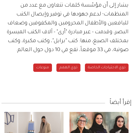
يشار إلى أن مؤسّسة كلمات تتعاون مع عدد من
المنظمات؛ لدعم جهودها في توفير وإيصال الكتب
لليافعين والأطفال المحرومين والمكفوفين وضعاف
البصر، وقدمت - عبر مبادرة "أرى" - آلاف الكتب الميسرة
بمختلف الصيغ، منها: كتب "برايل"، وكتب مكبرة، وكتب
صوتية، في 33 موقعاً، تقع في 10 دول حول العالم.
ذوي الاحتياجات الخاصة
ذوي الهمم
منوعات
إقرأ أيضاً