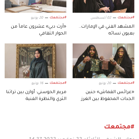
#مجتمعك
#مجتمعك
02 أغسطس
20 يونيو
المشهد الفني في الإمارات..
«آرت دبي» عشرون عاماً من
بعيون نسائه
الحوار الثقافي
#مجتمعك
#مجتمعك
20 يونيو
16 يونيو
«عرائس القماش» حنين
مريم الحوسني: أوازن بين تراثنا
الجدات المحفوظ بين الغرز
الثري والنظرة الفنية
المعاصرة
#مجتمعك