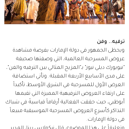
ترفيه.. وفن
ويحظى الجمهور في دولة الإمارات بفرصة مشاهدة
عروض المسرحية العالمية، التي وصفتها صحيفة
"نيويورك ديلي نيوز" بـ"المزيج المثالي بين الترفيه والفن"،
على مدى الأسابيع الأربعة المقبلة. وتأتي استضافة
العرض الأول للمسرحية في الشرق الأوسط، تأكيداً
على ارتقاء العروض الترفيهية المميزة التي تقيمها
أبوظبي، حيث حققت الفعالية أرقاماً قياسيةً في شباك
التذاكر كأسرع العروض المسرحية الموسيقية مبيعاً
في دولة الإمارات.
وتعليقاً على هذا الموضوع، قال نيكولاس رينا، المدير