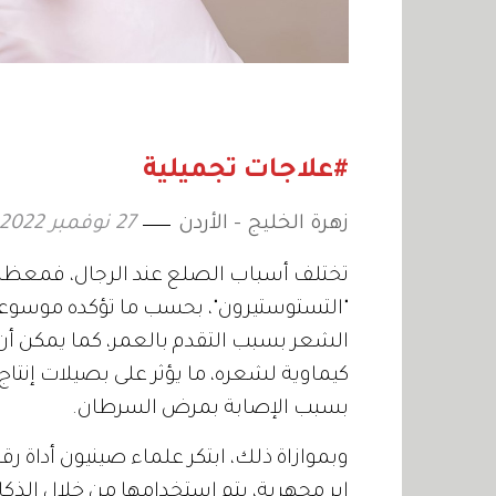
#علاجات تجميلية
زهرة الخليج - الأردن
27 نوفمبر 2022
تختلف أسباب الصلع عند الرجال، فمعظمها 
"التستوستيرون"، بحسب ما تؤكده موسوعة "
الشعر بسبب التقدم بالعمر، كما يمكن 
كيماوية لشعره، ما يؤثر على بصيلات إنتاج
بسبب الإصابة بمرض السرطان.
وبموازاة ذلك، ابتكر علماء صينيون أداة 
إبر مجهرية، يتم استخدامها من خلال الذك