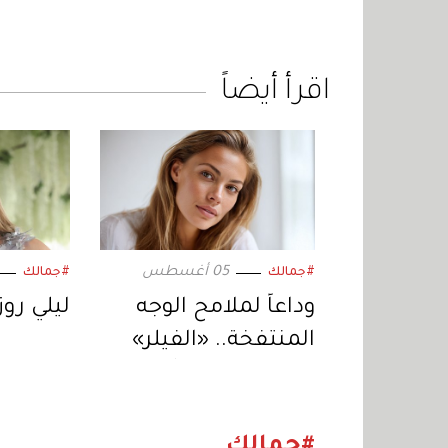
اقرأ أيضاً
05 أغسطس
#جمالك
#جمالك
وداعاً لملامح الوجه
ليلي روز
المنتفخة.. «الفيلر»
يتجه إلى نتائج أكثر
واقعية
#جمالك