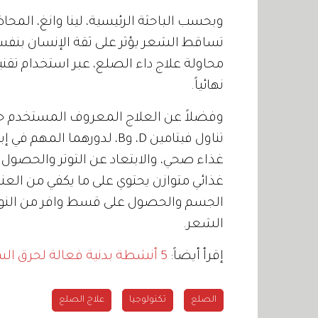
وبحسب الباحثة الرئيسية، لينا وانغ، المح
تساقط الشعر يؤثر على ثقة الإنسان بنفسه،
محاولة علاج داء الصلع، عبر استخدام تقن
نهائياً.
وفضلاً عن العلاج المعروف المستخدم حا
تناول فيتامين D، وB، لدور
غذاء صحي، والابتعاد عن التوتر والحصول عل
غذائي متوازن يحتوي على ما يكفي من العن
الجسم والحصول على قسط وافر من النوم
الشعر.
إقرأ أيضاً:
5 أنشطة بدنية فعالة لحرق السعرات الحرارية بسرعة
الصلع
تكنولوجيا
علاج الصلع