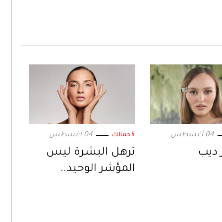
04 أغسطس
04 أغسطس
#جمالك
 ديب
ترهل البشرة ليس
المؤشر الوحيد..
علامات قد تدفعكِ إلى
التفكير في «شدّ
الوجه»