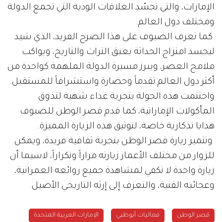
الإمارات، والتي تجسّد العلاقات الودية التي تجمع الدولة
ومختلف دول العالم.
كما تعرف الضيوف على هذا الصرح الفريد، الذي شيد
ليجسد امتزاج الحداثة بعبق التراث والتاريخ، ويواكب
ملامح العصر، ويبرز مسيرة الدولة الملهمة كواحدة من
أكثر دول العالم تقدماً وحضارة واستشرافاً للمستقبل.
واختتمت هذه الجولة بتجربة غداء شهية لتذوق
المأكولات الإماراتية، كما قدم قصر الوطن للضيوف
هدايا تذكارية خاصة، لتوثيق هذه الزيارة المميزة.
وتتميز زيارة قصر الوطن بتجربة ثقافية فريدة، ويمكن
للزوار من مختلف الأعمار زيارته مراراً وتكراراً، لاسيما أن
زيارة واحدة لا تكفي لمشاهدة جميع روائعه العمرانية،
وعجائبه الفنية، والتعرف إلى إرثه التاريخي الأصيل.
قصر الوطن
فعاليات أبوظبي
الإمارات العربية المتحدة