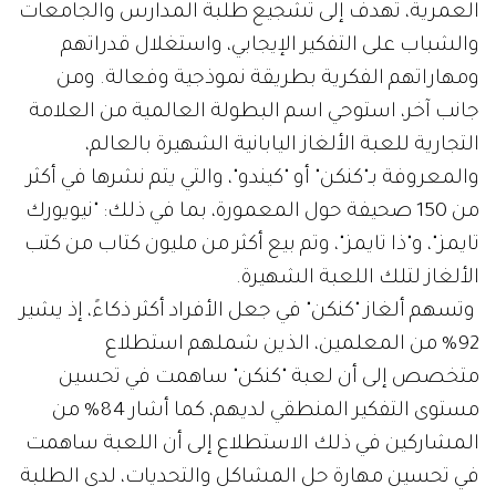
العمرية، تهدف إلى تشجيع طلبة المدارس والجامعات
والشباب على التفكير الإيجابي، واستغلال قدراتهم
ومهاراتهم الفكرية بطريقة نموذجية وفعالة. ومن
جانب آخر، استوحي اسم البطولة العالمية من العلامة
التجارية للعبة الألغاز اليابانية الشهيرة بالعالم،
والمعروفة بـ"كنكن" أو "كيندو"، والتي يتم نشرها في أكثر
من 150 صحيفة حول المعمورة، بما في ذلك: "نيويورك
تايمز"، و"ذا تايمز"، وتم بيع أكثر من مليون كتاب من كتب
الألغاز لتلك اللعبة الشهيرة.
وتسهم ألغاز "كنكن" في جعل الأفراد أكثر ذكاءً، إذ يشير
92% من المعلمين، الذين شملهم استطلاع
متخصص إلى أن لعبة "كنكن" ساهمت في تحسين
مستوى التفكير المنطقي لديهم، كما أشار 84% من
المشاركين في ذلك الاستطلاع إلى أن اللعبة ساهمت
في تحسين مهارة حل المشاكل والتحديات، لدى الطلبة