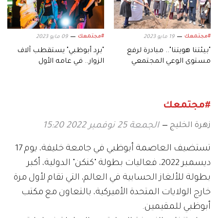
#مجتمعك
#مجتمعك
19 مايو 2023
09 مايو 2023
"بيئتنا هويتنا".. مبادرة لرفع
"برِد أبوظبي" يستقطب آلاف
مستوى الوعي المجتمعي
الزوار.. في عامه الأول
بالقضايا البيئية
#مجتمعك
زهرة الخليج
الجمعة 25 نوفمبر 2022 15:20
تستضيف العاصمة أبوظبي في جامعة خليفة، يوم 17
ديسمبر 2022، فعاليات بطولة "كنكن" الدولية، أكبر
بطولة للألغاز الحسابية في العالم، التي تقام لأول مرة
خارج الولايات المتحدة الأميركية، بالتعاون مع مكتب
أبوظبي للمقيمين.