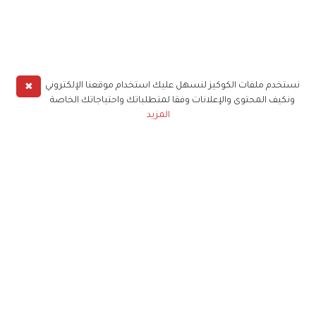
✖
نستخدم ملفات الكوكيز لنسهل عليك استخدام موقعنا الإلكتروني
ونكيف المحتوى والإعلانات وفقا لمتطلباتك واحتياجاتك الخاصة
المزيد
حملوا تطبيق
زهرة الخليج