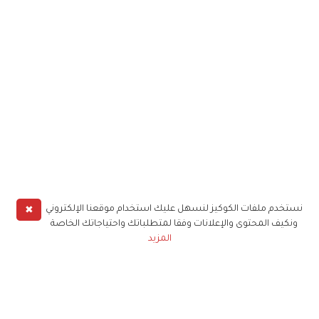
✖
نستخدم ملفات الكوكيز لنسهل عليك استخدام موقعنا الإلكتروني
ونكيف المحتوى والإعلانات وفقا لمتطلباتك واحتياجاتك الخاصة
المزيد
حملوا تطبيق