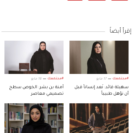
إقرأ أيضاً
#مجتمعك
#مجتمعك
17 مايو
16 مايو
سهيلة قائد: نُعد إنساناً قبل
آمنة بن بشر: الخوص سطح
أن نؤهل طبيباً
تصميمي معاصر