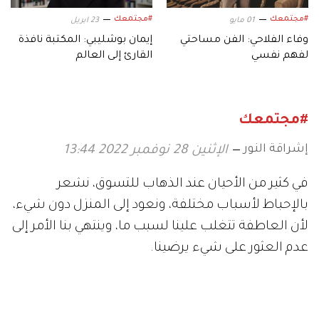
#مجتمعك
#مجتمعك
01 مايو
23 ابريل
وفاء الفلاحي: الفن مساحتي
إيمان بوشليبي: المكتبة نافذة
لفهم نفسي
القارئ إلى العالم
#مجتمعك
إشراقة النور
الإثنين 28 نوفمبر 2022 13:44
في كثير من الأحيان عند الذهاب للتسوق، نشعر
بالإحباط لأسباب مختلفة، ونعود إلى المنزل دون شيء،
لأن العاطفة تتغلب علينا لسبب ما، وينتهي بنا الأمر إلى
عدم العثور على شيء يرضينا.