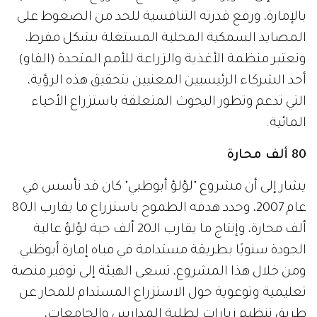
بالإمارة، ورفع قدرته التنافسية للحد من الضغوط على
المصايد السمكية المحلية المستغلة بشكل مفرط،
وتعتبر منظمة الأغذية والزراعة للأمم المتحدة (الفاو)
أحد الشركاء الرئيسيين المعنيين بتحقيق هذه الرؤية،
التي تدعم وتطور البحوث المتعلقة باستزراع الأحياء
المائية.
80 ألف محارة
يشار إلى أن مشروع "لؤلؤ أبوظبي" كان قد تأسس في
عام 2007، وحدد هدفه الطموح باستزراع ما يقارب الـ80
ألف محارة، وإنتاج ما يقارب الـ20 ألف حبة لؤلؤ عالية
الجودة سنويًا بطريقة مستدامة في مياه إمارة أبوظبي.
ومن خلال هذا المشروع، تسعى الهيئة إلى توفير منصة
تعليمية وتوعوية حول الاستزراع المستدام للمحار عن
طريق تنظيم زيارات لطلبة المدارس والجامعات،