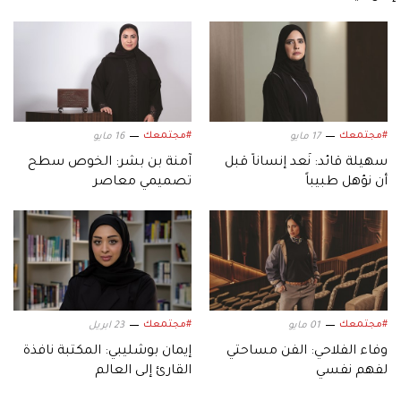
#مجتمعك
#مجتمعك
17 مايو
16 مايو
سهيلة قائد: نُعد إنساناً قبل
آمنة بن بشر: الخوص سطح
أن نؤهل طبيباً
تصميمي معاصر
#مجتمعك
#مجتمعك
01 مايو
23 ابريل
وفاء الفلاحي: الفن مساحتي
إيمان بوشليبي: المكتبة نافذة
لفهم نفسي
القارئ إلى العالم