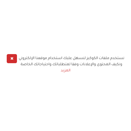
✖
نستخدم ملفات الكوكيز لنسهل عليك استخدام موقعنا الإلكتروني
ونكيف المحتوى والإعلانات وفقا لمتطلباتك واحتياجاتك الخاصة
المزيد
حملوا تطبيق
زهرة الخليج