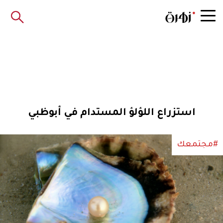
استزراع اللؤلؤ المستدام في أبوظبي
#مجتمعك