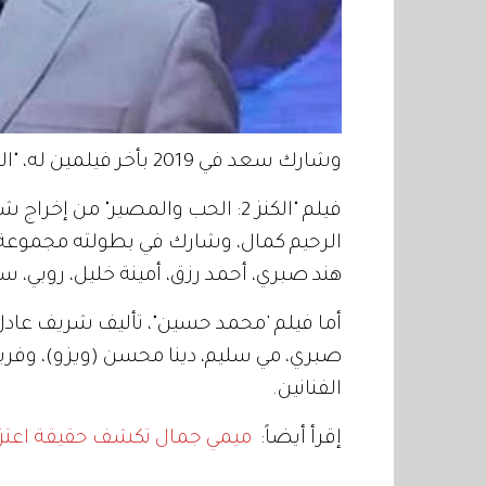
وشارك سعد في 2019 بأخر فيلمين له، "الكنز 2: الحب والمصير" و"محمد حسين".
فيلم "الكنز 2: الحب والمصير" من
الرحيم كمال، وشارك في بطولته مجموع
هند صبري، أحمد رزق، أمينة خليل، روبي، س
أما فيلم 'محمد حسين"، تأليف شريف عادل
صبري، مي سليم، دينا محسن (ويزو)، وفر
الفنانين.
إقرأ أيضاً:
ميمي جمال تكشف حقيقة اعتزاله