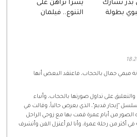
در تشارك
يسرا تراهن على
نبوي بطولة
التنوع.. فيلمان
طاهر المصري»
ومسلسل في موسم
واحد
انة ميمي جمال بالحجاب، فاعتقد البعض أنها
لتعليق على تداول صورتها بالحجاب، وأنباء
لسل "إيجار قديم"، الذي يعرض حالياً، وقالت في
ه الصور من أيام عمرة قمت بها مع زوجي الراحل
أكثر من رحلة عمرة، وأنا لم أعتزل الفن وأتشرف