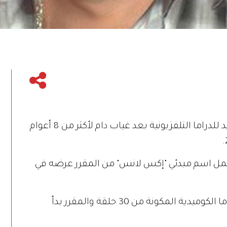
يعود الفنان المصري محمد سعد من جديد للدراما التلفزيونية بعد غياب دام لأكثر من 8 أعوام
 اسم مبدئي "إكس لانس" من المقرر عرضه في
وينتمي مسلسل محمد سعد الجديد للدراما الكوميدية المكونة من 30 حلقة والمقرر بدأ