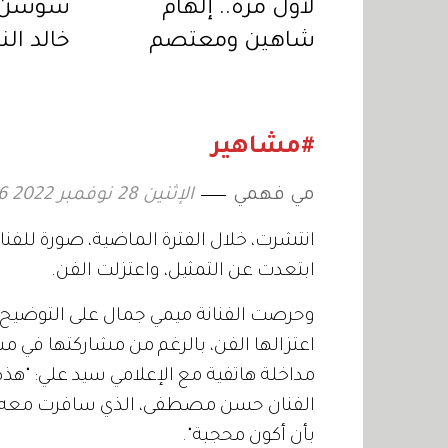
لأول مرة.. إلهام
سوسن ب
شاهين ومعتصم
خالد ال
النهار في ثنائية
«رحلة 
سينمائية عبر «حين
يكتب الحب»
#مشاهير
مي فهمي
الإثنين 28 نوفمبر 2022 18:26
انتشرت، خلال الفترة الماضية، صورة للفن
ابتعدت عن التمثيل، واعتزلت الفن.
وحرصت الفنانة ميمي جمال على التوضيح وا
اعتزالها الفن، بالرغم من مشاركتها في مس
مداخلة هاتفية مع الإعلامي سيد علي: "هذ
الفنان حسن مصطفى، الذي سافرت معه في 
بأن أكون محجبة".