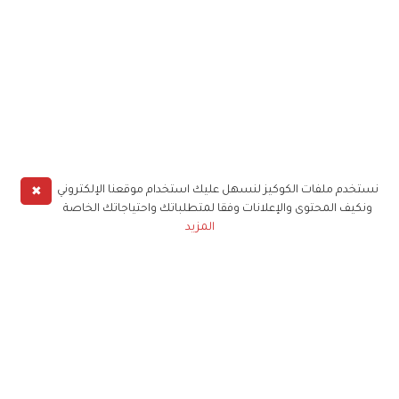
✖
نستخدم ملفات الكوكيز لنسهل عليك استخدام موقعنا الإلكتروني
ونكيف المحتوى والإعلانات وفقا لمتطلباتك واحتياجاتك الخاصة
المزيد
حملوا تطبيق
زهرة الخليج