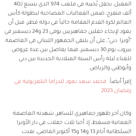
المقبل، بحفل يُحييه في ملعب 974 الذي يتسع لـ40
ألف متفرج، ضمن الفعاليات المصاحبة لبطولة كأس
العالم لكرة القدم المقامة حالياً في دولة قطر، قبل أن
يعود لإيحاء حفلين جماهيريين يومي 23 و24 ديسمبر في
"أوبرا دبي"، على أن يلتقي الجمهور اللبناني في العاصمة
بيروت يوم 30 ديسمبر، فيما يفاضل بين عدة عروض
للغناء ليلة رأس السنة الميلادية الجديدة بين دبي
وأبوظبي والرياض.
إقرأ أيضاً:
محمد سعد يعود للدراما التلفزيونية في
رمضان 2023
وكان آخر ظهور جماهيري للساهر، شهدته العاصمة
العمانية مسقط، إذ أحيا ثلاث حفلات في دار الأوبرا
السلطانية أيام 13 و14 و15 أكتوبر الماضي، نفدت