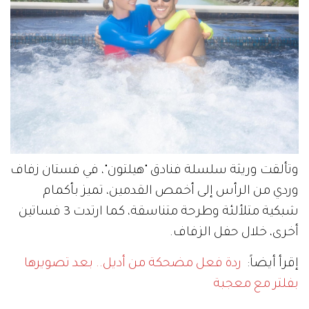
وتألقت وريثة سلسلة فنادق "هيلتون"، في فستان زفاف
وردي من الرأس إلى أخمص القدمين، تميز بأكمام
شبكية متلألئة وطرحة متناسقة، كما ارتدت 3 فساتين
أخرى، خلال حفل الزفاف.
إقرأ أيضاً:
ردة فعل مضحكة من أديل.. بعد تصويرها
بفلتر مع معجبة