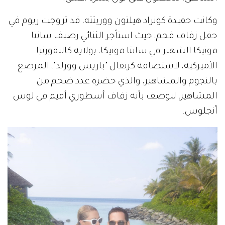
وكانت حفيدة كونراد هيلتون ووريثته، قد تزوجت ريوم في
حفل زفاف فخم، حيث استأجر الثنائي رصيف سانتا
مونيكا الشهير في سانتا مونيكا، بولاية كاليفورنيا
الأميركية، لاستضافة كرنفال "باريس وورلد"، المرصع
بالنجوم والمشاهير، والذي حضره عدد ضخم من
المشاهير، ليوصف بأنه زفاف أسطوري أقيم في لوس
أنجلوس.