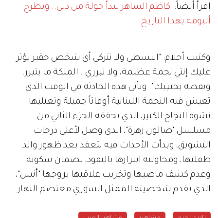
إقرأ أيضاً:
كاظم الساهر يبدأ جولة من دبي.. ويطرح
ألبومه بهذا التاريخ
وكتبت أحلام: "انبسطي ولا تتركي أي شخص حقير يؤثر
عليك إنتي نجمة عظيمة، ولا تبرري.. الملكة ما بتبرر.
ونقطة بحبببك". وتأتي هذه الحادثة في الوقت الذي
تعيش فيه النجمة اللبنانية أوقاتاً جميلة وتعتليها
نشوة النجاح الكبير، الذي يحققه الجزء الثاني من
مسلسل "صالون زهرة"، الذي وصل لأعلى درجات
التشويق، وبدأت الأحداث فيه تتعقد بعد ظهور والد
طفلتها، ومحاولته ابتزازها بالنقود، لضمان سكوته
وعدم كشف ماضيها وتخريب علاقتها بزوجها "أنس"،
الذي يقدم شخصيته الممثل السوري معتصم النهار.