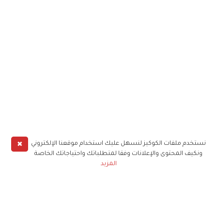
✖
نستخدم ملفات الكوكيز لنسهل عليك استخدام موقعنا الإلكتروني
ونكيف المحتوى والإعلانات وفقا لمتطلباتك واحتياجاتك الخاصة
المزيد
حملوا تطبيق