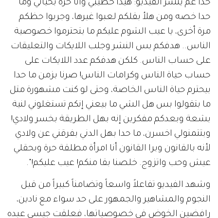
حدا عم ينشر الفيديو: هيدا خطيبي وأنا حرة بحياتي وما
حدا خصه ومن هلأ بقلكم لعبوا غيرها، وجربوا حظكم
مرة أخرى، يا عيب الشوم عليكم ما بتحترموا خصوصية
الناس.. هدفكم بس النشر وجلب اللايكات والتعليقات
على حساب الناس. كلكن هدفكم عدد اللايكات على
حساب حياة الناس وكرامات الناس! صرنا بزمن ما حدا
بيحترم حياة الناس الخاصة، وحتى لو كنت مشهورة متل
ما بتقولوا بس هل الشي ما بيعني إنكم تستغلوني لنية
بشعة وبعدكم مفكرين إنه بهل الطريقة بخسر ولادي!
وبتتمنولي اخسرن، ما حدا بهل الدني بفرقني عن ولادي
لأنه بالقانون وبرا القانون أنا امرأة مطلقة حرة وبحقلي
عيش وحب واتزوج. خلصنا بقا منكم! عيب عليكم!".
وشهد الفيديو تفاعلاً واسعاً وتضامناً كبيراً من قبل
النجوم والمشاهير والجمهور على حد سواء مع نادين،
رافضين الخوض في خصوصياتها، فعلقت جيسي عبده