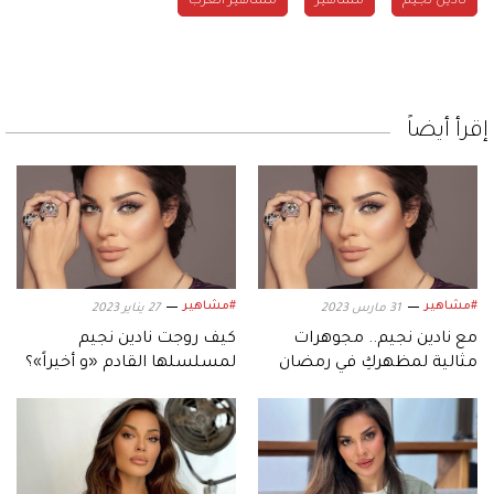
مشاهير
مشاهير العرب
إقرأ أيضاً
#مشاهير
#مشاهير
31 مارس 2023
27 يناير 2023
مع نادين نجيم.. مجوهرات
كيف روجت نادين نجيم
مثالية لمظهركِ في رمضان
لمسلسلها القادم «و أخيراً»؟