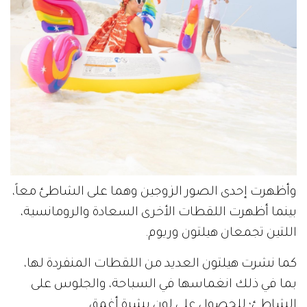
وأظهرت إحدى الصور الزوجين وهما على الشاطئ معاً،
بينما أظهرت اللقطات الأخرى السعادة والرومانسية،
اللتين تجمعان هيلتون وريوم.
كما نشرت هيلتون العديد من اللقطات المنفردة لها،
بما في ذلك انغماسها في السباحة، والجلوس على
الشاطئ؛ للحصول على لون بشرة أغمق.