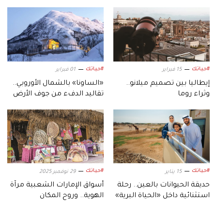
#حياتك
#حياتك
15 فبراير
01 فبراير
إيطاليا بين تصميم ميلانو..
«الساونا» بالشمال الأوروبي..
وثراء روما
تقاليد الدفء من جوف الأرض
إلى ضفاف البحيرات
#حياتك
#حياتك
15 يناير
29 نوفمبر 2025
حديقة الحيوانات بالعين.. رحلة
أسواق الإمارات الشعبية مرآة
استثنائية داخل «الحياة البرية»
الهوية.. وروح المكان