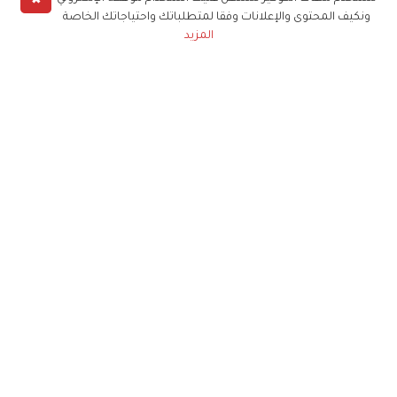
ونكيف المحتوى والإعلانات وفقا لمتطلباتك واحتياجاتك الخاصة
المزيد
حملوا تطبيق
زهرة الخليج
الاشتراك للحصول على ملخص أسبوعي على بريدك
الإلكتروني