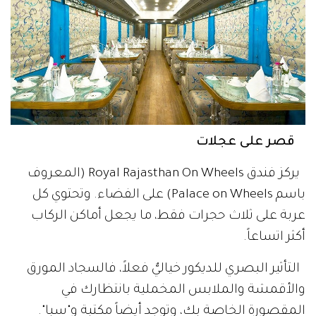
قصر على عجلات
يركز فندق Royal Rajasthan On Wheels (المعروف
باسم Palace on Wheels) على الفضاء. وتحتوي كل
عربة على ثلاث حجرات فقط، ما يجعل أماكن الركاب
أكثر اتساعاً.
التأثير البصري للديكور خياليٌّ فعلاً، فالسجاد المورق
والأقمشة والملابس المخملية بانتظارك في
المقصورة الخاصة بك، وتوجد أيضاً مكتبة و"سبا".