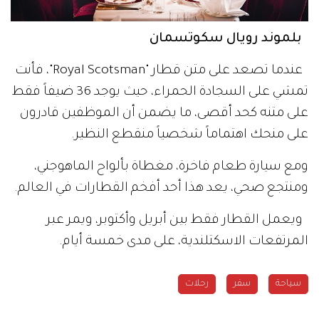
بلموند رويال سكوتسمان
عندما تصعد على متن قطار "Royal Scotsman"، فأنت
تمشي على السجادة الحمراء، حيث يوجد 36 ضيفاً فقط
على متنه كحد أقصى، ما يضمن أن الموظفين قادرون
على منحك اهتماماً شخصياً منقطع النظير.
ومع سيارة طعام فاخرة، مغطاة بألواح الماهوجني،
ومنتجع صحي، يعد هذا أحد أفخم القطارات في العالم.
ويعمل القطار فقط بين أبريل وأكتوبر، ويمر عبر
المرتفعات الاسكتلندية، على مدى خمسة أيام.
سياحة
سفر
رحلات