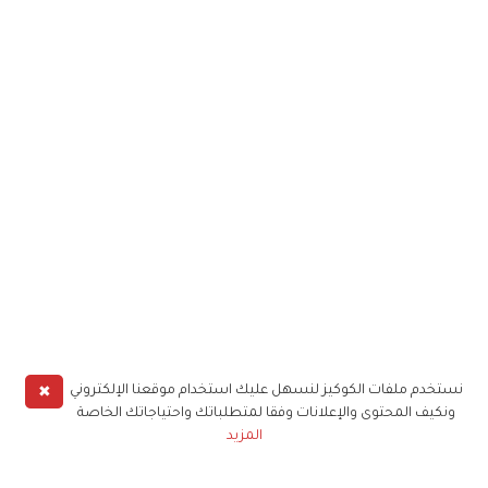
✖
نستخدم ملفات الكوكيز لنسهل عليك استخدام موقعنا الإلكتروني
ونكيف المحتوى والإعلانات وفقا لمتطلباتك واحتياجاتك الخاصة
المزيد