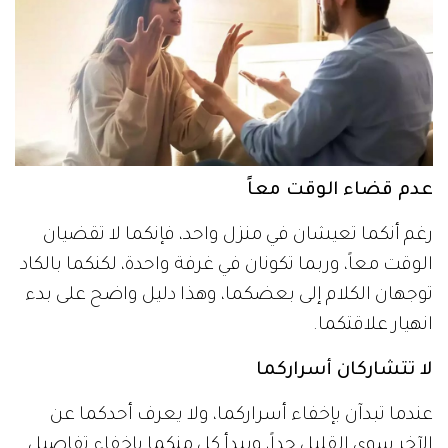
عدم قضاء الوقت معاً
رغم أنكما تعيشان في منزل واحد، فإنكما لا تقضيان
الوقت معاً، وربما تكونان في غرفة واحدة، لكنكما بالكاد
توجهان الكلام إلى بعضكما، وهذا دليل واضح على بدء
انهيار علاقتكما.
لا تتشاركان أسراركما
عندما تبدآن بإخفاء أسراركما، ولا يعرف أحدكما عن
الآخر سوى القليل جداً، ويبدأ كل منكما بإخفاء تفاصيل