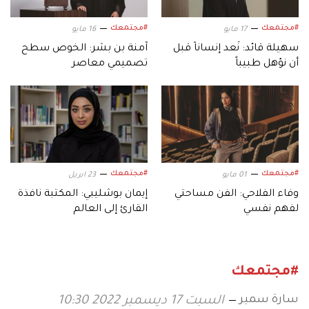
#مجتمعك
#مجتمعك
17 مايو
16 مايو
سهيلة قائد: نُعد إنساناً قبل
آمنة بن بشر: الخوص سطح
أن نؤهل طبيباً
تصميمي معاصر
#مجتمعك
#مجتمعك
01 مايو
23 ابريل
وفاء الفلاحي: الفن مساحتي
إيمان بوشليبي: المكتبة نافذة
لفهم نفسي
القارئ إلى العالم
#مجتمعك
سارة سمير
السبت 17 ديسمبر 2022 10:30