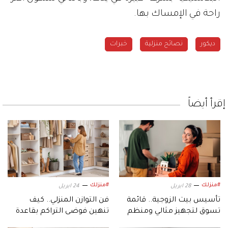
راحة في الإمساك بها.
ديكور
نصائح منزلية
خبرات
إقرأ أيضاً
#منزلك
#منزلك
28 ابريل
24 ابريل
تأسيس بيت الزوجية.. قائمة
فن التوازن المنزلي.. كيف
تسوق لتجهيز مثالي ومنظم
تنهين فوضى التراكم بقاعدة
«الاستبدال الذكي»؟