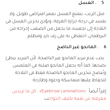
5 . العسل
مثل الزيت، يتمتع العسل بعمر افتراضي طويل، ولا
يفسد في درجة حرارة الغرفة، ويؤدي تخزين العسل في
الثلاجة إلى تجميده، ما يجعل من الصعب إخراجه من
البرطمان، احتفظي به على رف بارد ومظلم.
6 . المانجو غير الناضج
يجب عدم تبريد المانجو غير الناضجة، لأن التبريد يبطئ
نضجها، كما أنه يجعل المانجو صلبة في الملمس،
ويُنصح بتخزين المانجو الناضجة فقط في الثلاجة
للحفاظ عليها متماسكة وحلوة وطازجة.
إقرأ أيضاً:
«Eyebrow Lamination».. كل ما تريدين
معرفته عن تقنية تكثيف الحواج
ب