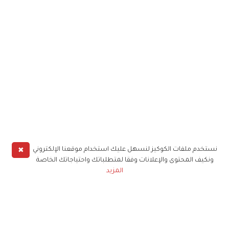
✖
نستخدم ملفات الكوكيز لنسهل عليك استخدام موقعنا الإلكتروني
ونكيف المحتوى والإعلانات وفقا لمتطلباتك واحتياجاتك الخاصة
المزيد
حملوا تطبيق