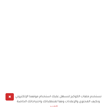
✖
نستخدم ملفات الكوكيز لنسهل عليك استخدام موقعنا الإلكتروني
ونكيف المحتوى والإعلانات وفقا لمتطلباتك واحتياجاتك الخاصة
المزيد