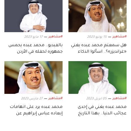
#مشاهير
#مشاهير
15 يونيو 2023
17 مايو 2023
هل سمعتم محمد عبده يغني
بالفيديو.. محمد عبده يحمس
«غرانديزر»؟.. اسألوا الذكاء
جمهوره لحفله في الأردن
الاصطناعي
#مشاهير
#مشاهير
05 ابريل 2023
27 مارس 2023
محمد عبده يغني في إحدى
محمد عبده يرد على اتهامات
عجائب الدنيا.. بهذا التاريخ
إبعاده عباس إبراهيم عن
الساحة الفنية