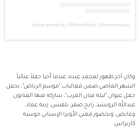
A post shared by 🎶RotanaMusic (@rotanamusic)
وكان آخر ظهور لمحمد عبده، عندما أحيا حفلاً غنائياً
الشهر الماضي ضمن فعاليات "موسم الرياض"، بحفل
حمل عنوان "ليلة فنان العرب"، شاركه فيها الفنانون:
عبدالله الرويشد، رابح صقر، بلقيس، زينة عماد،
وعايض، وبحضور مغني الأوبرا الإسباني خوسيه
كاريراس.