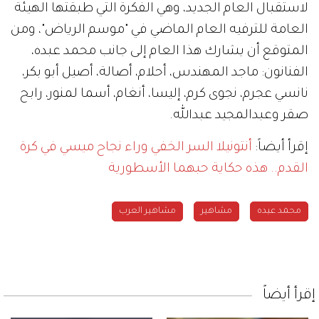
لاستقبال العام الجديد، وهي الفكرة التي طبقتها الهيئة
العامة للترفيه العام الماضي في "موسم الرياض"، ومن
المتوقع أن يشارك هذا العام إلى جانب محمد عبده،
الفنانون: ماجد المهندس، أحلام، أصالة، أصيل أبو بكر،
نانسي عجرم، نجوى كرم، إليسا، أنغام، أسما لمنور، رابح
صقر وعبدالمجيد عبدالله.
إقرأ أيضاً:
أنتونيلا السر الخفي وراء نجاح ميسي في كرة
القدم.. هذه حكاية حبهما الأسطورية
محمد عبده
مشاهير
مشاهير العرب
إقرأ أيضاً