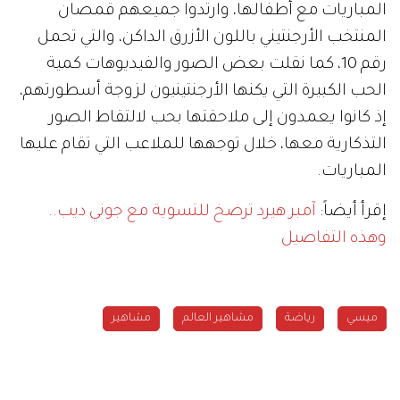
المباريات مع أطفالها، وارتدوا جميعهم قمصان
المنتخب الأرجنتيني باللون الأزرق الداكن، والتي تحمل
رقم 10، كما نقلت بعض الصور والفيديوهات كمية
الحب الكبيرة التي يكنها الأرجنتينيون لزوجة أسطورتهم،
إذ كانوا يعمدون إلى ملاحقتها بحب لالتقاط الصور
التذكارية معها، خلال توجهها للملاعب التي تقام عليها
المباريات.
إقرأ أيضاً:
آمبر هيرد ترضخ للتسوية مع جوني ديب..
وهذه التفاصيل
ميسي
رياضة
مشاهير العالم
مشاهير