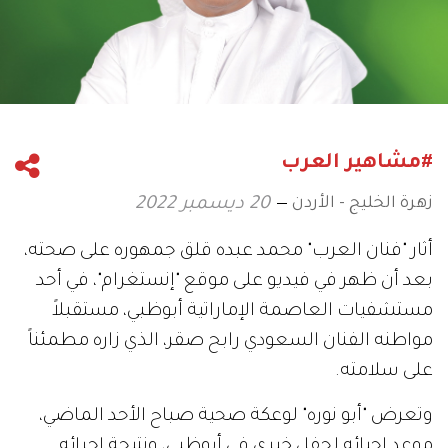
#مشاهير العرب
زهرة الخليج - الأردن
20 ديسمبر 2022
أثار "فنان العرب" محمد عبده قلق جمهوره على صحته،
بعد أن ظهر في فيديو على موقع "إنستغرام"، في أحد
مستشفيات العاصمة الإماراتية أبوظبي، مستقبلاً
مواطنه الفنان السعودي رابح صقر، الذي زاره مطمئناً
على سلامته.
وتعرض "أبو نوره" لوعكة صحية صباح الأحد الماضي،
موعد إحيائه لحفل خيري في أبوظبي، ونتيجة إجرائه