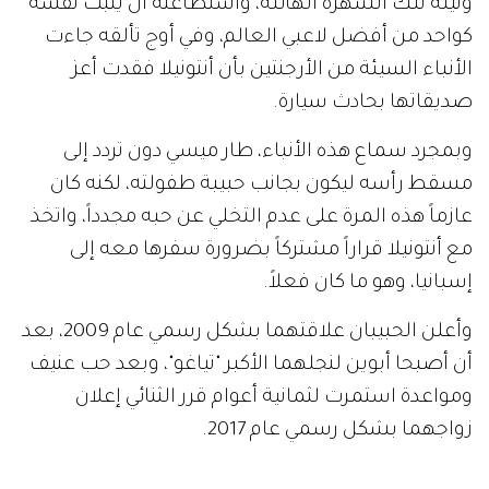
ونيله تلك الشهرة الهائلة، واستطاعته أن يثبت نفسه
كواحد من أفضل لاعبي العالم، وفي أوج تألقه جاءت
الأنباء السيئة من الأرجنتين بأن أنتونيلا فقدت أعز
صديقاتها بحادث سيارة.
وبمجرد سماع هذه الأنباء، طار ميسي دون تردد إلى
مسقط رأسه ليكون بجانب حبيبة طفولته، لكنه كان
عازماً هذه المرة على عدم التخلي عن حبه مجدداً، واتخذ
مع أنتونيلا قراراً مشتركاً بضرورة سفرها معه إلى
إسبانيا، وهو ما كان فعلاً.
وأعلن الحبيبان علاقتهما بشكل رسمي عام 2009، بعد
أن أصبحا أبوين لنجلهما الأكبر "تياغو"، وبعد حب عنيف
ومواعدة استمرت لثمانية أعوام قرر الثنائي إعلان
زواجهما بشكل رسمي عام 2017.