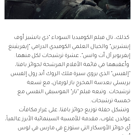
كذلك، نال فيلم الكوميديا السوداء "ذي بانشيز أوف
إينشرين" والخيال العلمي الكوميدي الدرامي "إيفريثينغ
إيفريوير آل أت وانس"، عشرة ترشيحات لكل منهما.
وأعقبهما في قائمة الأفلام المرشحة لجوائز بافتا،
"إلفيس" الذي يروي سيرة ملك الروك أند رول إلفيس
بريسلي بعدسة المخرج باز لورمان، مع تسعة
ترشيحات. وتبعه فيلم "تار" الموسيقي النفسي مع
خمسة ترشيحات.
وتشكل حفلة توزيع جوائز بافتا، على غرار مكافآت
غولدن غلوب، مقدمة للأمسية السينمائية الأبرز عالمياً،
أي جوائز الأوسكار التي ستوزع في مارس في لوس