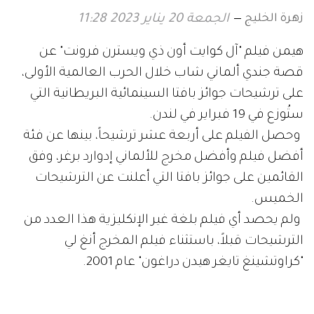
زهرة الخليج
الجمعة 20 يناير 2023 11:28
هيمن فيلم "آل كوايت أون ذي ويسترن فرونت" عن
قصة جندي ألماني شاب خلال الحرب العالمية الأولى،
على ترشيحات جوائز بافتا السينمائية البريطانية التي
ستُوزع في 19 فبراير في لندن.
وحصل الفيلم على أربعة عشر ترشيحاً، بينها عن فئة
أفضل فيلم وأفضل مخرج للألماني إدوارد برغر، وفق
القائمين على جوائز بافتا التي أعلنت عن الترشيحات
الخميس.
ولم يحصد أي فيلم بلغة غير الإنكليزية هذا العدد من
الترشيحات قبلاً، باستثناء فيلم المخرج أنغ لي
"كراوتشينغ تايغر هيدن دراغون" عام 2001.