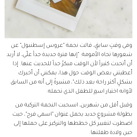
وفي وقتٍ سابقٍ، قالت نجمة "عروس إسطنبول" عن
شعورها تجاه الأمومة: "إنها فترة جديدة جداً علّي، لا أريد
أن أتحدث كثيراً لأن الوقت مبكرٌ جداً للحديث عنها. إذا
أعطيتني بعض الوقت حول هذا، يمكنني أن أخبرك
بشكلٍ أكثر راحة بعد ذلك"، مشيرةً إلى أنه من السابق
لأوانه اختيار اسمٍ للطفل الذي تحمله.
وقبل أقل من شهرين، انسحبت النجمة التركية من
بطولة مشروعٍ جديد يحمل عنوان "اسمي فرح"، حيث
اضطرت لتغيير كل خططها والتركيز على حملها إلى
حين ولادة طفلتها.