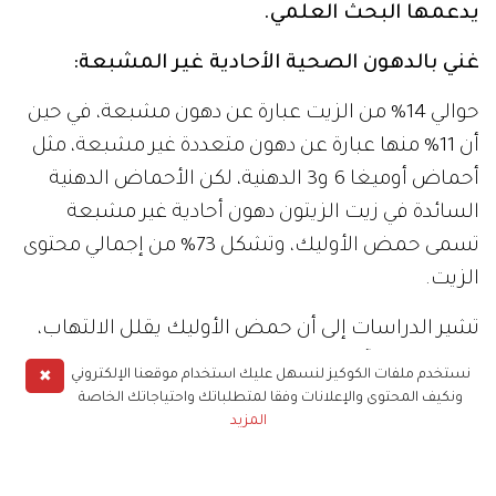
يدعمها البحث العلمي.
غني بالدهون الصحية الأحادية غير المشبعة:
حوالي 14% من الزيت عبارة عن دهون مشبعة، في حين
أن 11% منها عبارة عن دهون متعددة غير مشبعة، مثل
أحماض أوميغا 6 و3 الدهنية، لكن الأحماض الدهنية
السائدة في زيت الزيتون دهون أحادية غير مشبعة
تسمى حمض الأوليك، وتشكل 73% من إجمالي محتوى
الزيت.
تشير الدراسات إلى أن حمض الأوليك يقلل الالتهاب،
وقد تكون له آثار مفيدة على الجينات المرتبطة
✖
نستخدم ملفات الكوكيز لنسهل عليك استخدام موقعنا الإلكتروني
بالسرطان، كما أن الدهون الأحادية غير المشبعة
ونكيف المحتوى والإعلانات وفقا لمتطلباتك واحتياجاتك الخاصة
المزيد
مقاومة تمامًا للحرارة العالية، ما يجعل زيت الزيتون
البكر الممتاز خيارًا صحيًا للطهي.