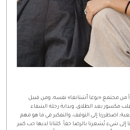
Nature Hedonis»، كنا جزءاً من مجتمع «يوغا أشتانغا» نفسه، ومن قبيل
 قلب مكسور بعد الطلاق، وبداية رحلة الشفاء
عبة، اضطررنا إلى التوقف، والتفكير في ما هو مهم
 إلى شيء يُشعرنا بالرضا حقاً. كلتانا لديها حب كبير