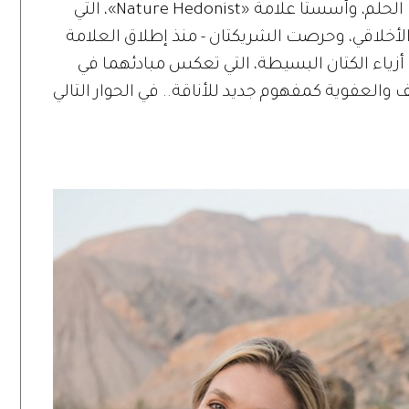
والبحث. التقت السيدتان على مشروعهما الحلم، وأسستا علامة «Nature Hedonist»، التي
 الأخلاقي، وحرصت الشريكتان - منذ إطلاق العلامة
ة من أزياء الكتان البسيطة، التي تعكس مبادئهما في
 والعفوية كمفهوم جديد للأناقة.. في الحوار التالي