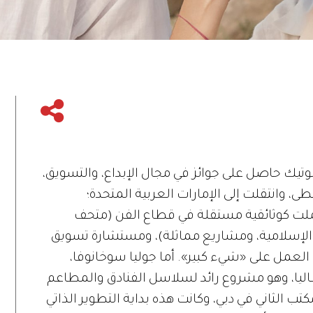
وتيك حاصل على جوائز في مجال الإبداع، والتسويق،
طى، وانتقلت إلى الإمارات العربية المتحدة؛
ملت كوثائقية مستقلة في قطاع الفن (متحف
 الإسلامية، ومشاريع مماثلة)، ومستشارة تسويق
العمل على «شيء كبير». أما جوليا سوخانوفا،
يا، وهو مشروع رائد لسلاسل الفنادق والمطاعم
وات افتتحت المكتب الثاني في دبي، وكانت هذه بداية التطوير الذاتي