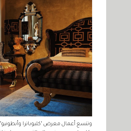
وتتسع أعمال معرض "كليوباترا وأنطونيو"