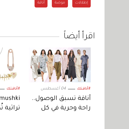
إطلالات
موضة
أناقة
اقرأ أيضاً
04 أغسطس
#أناقتك
#أناقتك
أناقة تسبق الوصول..
راحة وحرية في كل
تراثية ت
تفصيلة
عيار 18 قيراطاً