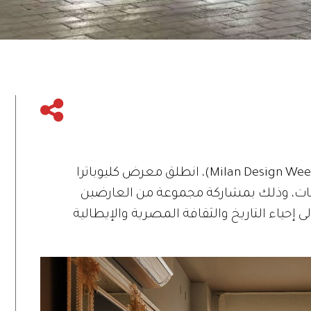
ضمن فعاليات أسبوع ميلانو للتصميم (Milan Design Week)، انطلق معرض كليوباترا
Cleopatra & An للتصميمات، وذلك بمشاركة مجموعة من العارضين
إحياء التاريخ والثقافة المصرية والإيطالية