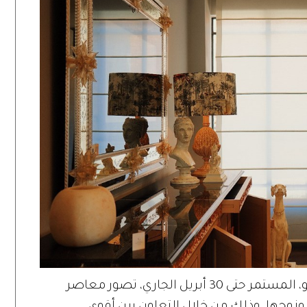
ويُقَدَّم، من خلال معرض كليوباترا وأنطونيو، المستمر حتى 30 أبريل الجاري، تصور معاصر