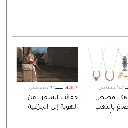
02 أغسطس
01 أغسطس
#أناقتك
Kamushki.. قصص
حقائب السفر.. من
ُصاغ بالذهب
الهوية إلى الحِرَفية