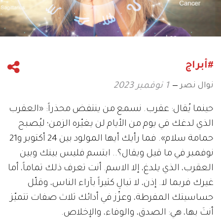
#أبراج
نوال نصر
1 نوفمبر 2023
حينما يُقال: عقرب. نسمع من ينتفض محذراً: «العقرب
الذي لدغك في يوم من الأيام لن يغيّره الزمن؛ ليُصبح
حمامة سلام». فما رأيك أيها المولود بين 24 أكتوبر و21
نوفمبر في ما قيل ويقال؟.. ابتسم فليس بينك وبين
العقرب، الذي يلدغ، إلا الاسم. أنت تعرف ذلك تماماً، أما
غيرك فربما لا. إذن، لا تبالِ كثيراً بآراء الناس، وقلّل
حساسيتك المفرطة، وعزّز في أدائك ثلاث صفات تتميّز
أنتَ بها، هي: الصدق، والوفاء، والإخلاص.