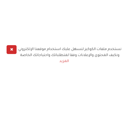
✖
نستخدم ملفات الكوكيز لنسهل عليك استخدام موقعنا الإلكتروني
ونكيف المحتوى والإعلانات وفقا لمتطلباتك واحتياجاتك الخاصة
المزيد
حملوا تطبيق
زهرة الخليج