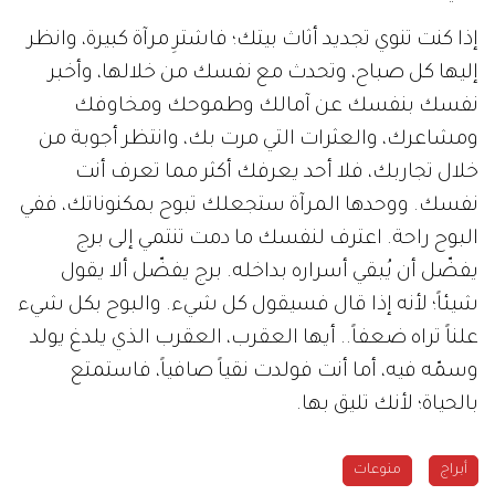
إذا كنت تنوي تجديد أثاث بيتك؛ فاشترِ مرآة كبيرة، وانظر
إليها كل صباح، وتحدث مع نفسك من خلالها، وأخبر
نفسك بنفسك عن آمالك وطموحك ومخاوفك
ومشاعرك، والعثرات التي مرت بك، وانتظر أجوبة من
خلال تجاربك، فلا أحد يعرفك أكثر مما تعرف أنت
نفسك. ووحدها المرآة ستجعلك تبوح بمكنوناتك، ففي
البوح راحة. اعترف لنفسك ما دمت تنتمي إلى برج
يفضّل أن يُبقي أسراره بداخله. برج يفضّل ألا يقول
شيئاً؛ لأنه إذا قال فسيقول كل شيء. والبوح بكل شيء
علناً تراه ضعفاً.. أيها العقرب، العقرب الذي يلدغ يولد
وسمّه فيه، أما أنت فولدت نقياً صافياً، فاستمتع
بالحياة؛ لأنك تليق بها.
أبراج
منوعات