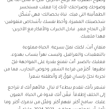
وضوح العقرب قد يزعج الآخرين. لكن، لا تتخلَّ أبداً عن
وضوحك وصراحتك؛ لأنك إذا فعلت فستخسر
الطمأنينة التي فيك. تباهَ بخصالك؛ فهي تُشكّل
شخصيتك المميزة، وأحط نفسك بأشخاص متفوقين؛
لأن النجاح معدٍ. تبادل الخبرات والأفكار مع الآخرين؛
فهذا ملعبك.
متفانٍ أنتَ، لكنك تملّ بسرعة. الحياة مملوءة
بالتعقيدات والعراقيل، وليست نهراً ينساب بهدوء،
فعليك بالصبر. أنتَ تتمتع بقدرة على المواجهة قلّ
نظيرها. أكثرْ من قراءة الشعر، وخوض التجارب، فما من
تجربة تحلّ بإنسانٍ قويٍّ إلا وأنطقته شعراً.
تشعر بأنك تتقدم ببطء؟ لا تبالِ. فالأهم أنك لا تتراجع
إلى الخلف إطلاقاً. تيقّن أنك قدوة في الحياة. العيون
عليك. سامح أكثر. تفهم أكثر. وقلّل من تذمرك أكثر. وما