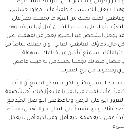
وتختار وتدرس وتتمحص قبل اعترافك بمشاعرك،
وهذا لا يعني أنك لست عاطفياً؛ فأنت مولود حساس
وعاطفي، لكنك تملك من القوّة ما يجعلك تصرّ على
التعرّف، أولاً، على مشاعر الآخرين قبل أي اعتراف. وهذا
قد يجعل الشخص غير الصبور يعجز عن تفهمك. على
كل حال، ذكاؤك العاطفي العالي - وإن جعلك تتباطأ في
اعترافاتك - سيمنع أياً كان من خداعك بسهولة.
باختصار، صفاتك تجعلنا نحسد من له حبيب عاطفي
راقٍ وعطوف من برج العقرب.
صفاتك المتميزة كثيرة، لكن فليتذكر الجميع أن لا أحد
كاملاً. فأنت تملك من المزايا ما يعزّز فيك، أحياناً، صفة
الغرور. ابقَ على الأرض، وحافظ على التواصل الجيّد مع
أصدقائك، وابق منفتحاً على التجارب، ولا تهمل صحتك
أبداً؛ فمن لديه صحة لديه أمل، ومن لديه أمل لديه كل
شيء.