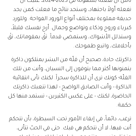
تأمل أن تفعله بسهولة في 2023-2024، عليك أن
تفعله أولاً باجتهاد، وستجد نتائج ما فعلت كمن يجد
حديقة مملوءة بمختلف أنواع الورود الفواحة. وللورد
كبرياء وروح وذكاء وتواضع وجمال. أرح نفسك قليلاً،
وستذلل الأشواك، وستمضي قدماً. ثقْ بمقوماتك، ثقْ
بأحلامك، واتبع طموحك.
ذاكرتك حادة، صحيح أن قلّة من البشر يمتلكون ذاكرة
يتمنونها أكثر مما يتوقون إلى النسيان، وأنت من تلك
القلّة؛ كونك ترى أن للذاكرة سحراً. لكنك تأبى انتقائية
الذاكرة - وأنت الصادق الواضح - لهذا تتعبك ذاكرتك
الحاضرة، لكنك - على عكس الكثيرين - تستمد منها كل
حكمة.
ترغب، دائماً، في إبقاء الأمور تحت السيطرة، بأن تتحكم
أنت فيها، لا أن تتحكم هي فيك. حتى في الحبّ تتأنى،