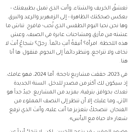
تعشقُ الخريف والشتاء، وأنت الذي تميل بطبيعتك -
بعكس ضحكتك الظاهرة - إلى الزمهرير والرعد والبرق.
وها نحن نحيا اليوم الطقس الذي تُحب؛ فافرح. تناسَ ما
عشته من مآزق ومشاحنات عابرة في الصيف، وعش
هذه اللحظة. امرأة؟ أنيقةٌ أنتِ دائماً. رجلٌ؟ شجاعٌ أنتَ لا
تخاف ولا تتراجع، وتنظر دائماً إلى النجوم، فتقول: ها أنا
هنا.
في 2023، حققت مشاريع ناجحة. أما 2024، فهو عامك.
إذ سيكون لك أكثر من مصدرٍ للدخل. السنة الجديدة
تعدك بحوافز، بترقية، بمزيد من المشاريع. جيدٌ جداً هو
الآتي، وما عليك إلا أن تنظر إلى النصف المملوء من
الفنجان. ننصحكُ بتعزيز ما أنت عليه، وأنتَ الذي ترفع
شعار «لا حياة مع اليأس».