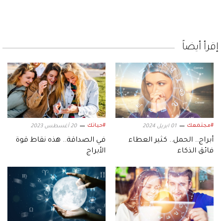
إقرأ أيضاً
#مجتمعك
#حياتك
01 ابريل 2024
20 أغسطس 2023
أبراج.. الحمل.. كثير العطاء
في الصداقة.. هذه نقاط قوة
فائق الذكاء
الأبراج