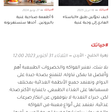
#حياتك
#حياتك
16 ابريل 2025
27 يونيو 2024
كيف تحوّلين طبق «الباستا»
6 أطعمة صباحية غنية
العادي إلى وجبة غنية
بالبروتين.. أحدها ستستغربونه
بالبروتين؟
#حياتك
زهرة الخليج - الأردن
الثلاثاء 31 أكتوبر 2023 12:00
بلا شك، تعتبر الفواكه والخضروات الطبيعية أهم
وأفضل ما يمكن تناوله، للتمتع بصحة جيدة على
الدوام، وتعتمد جميع الأنظمة الغذائية بمختلف
مسمياتها على الغذاء الطبيعي، باعتباره الأكثر صحة.
لكن، خبراء التغذية لا يتوقفون عن ابتكار صرعات
غذائية، تعتمد على أنواع معينة من الفواكه