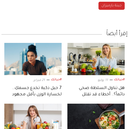
جبنة بارميزان
إقرأ أيضاً
#حياتك
#حياتك
11 يوليو
21 فبراير
هل تناول السلطة صحي
7 حيل ذكية تخدع جسمكِ..
دائماً؟.. أخطاء قد تقلل
لخسارة الوزن بأقل مجهود
فوائدها