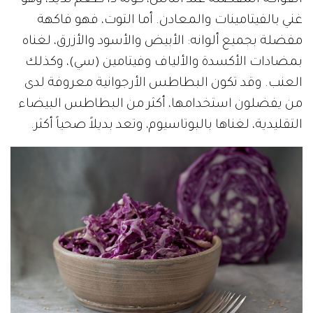
الفواكه المفضلة عند الناس، كونه ذا طعم لذيذ، وهو
غني بالفيتامينات والمعادن. أما التوت، فهو فاكهة
مفضلة بجميع ألوانه: الأبيض والأسود والأزرق، لغناه
بمضادات الأكسدة والألياف وفيتامين (سي)، وكذلك
العنب. وقد تكون البطاطس الأرجوانية معروفة لدى
من يفضلون استخدامها، أكثر من البطاطس البيضاء
التقليدية، لغناها بالبوتاسيوم، وتعد بديلاً صحياً أكثر.