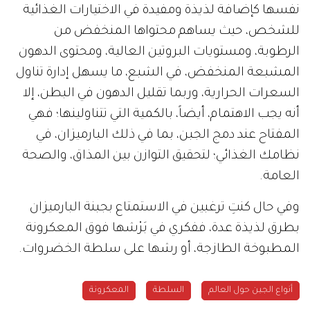
نفسها كإضافة لذيذة ومفيدة في الاختيارات الغذائية
للشخص، حيث يساهم محتواها المنخفض من
الرطوبة، ومستويات البروتين العالية، ومحتوى الدهون
المشبعة المنخفض، في الشبع، ما يسهل إدارة تناول
السعرات الحرارية، وربما تقليل الدهون في البطن، إلا
أنه يجب الاهتمام، أيضاً، بالكمية التي تتناولينها؛ فهي
المفتاح عند دمج الجبن، بما في ذلك البارميزان، في
نظامك الغذائي؛ لتحقيق التوازن بين المذاق، والصحة
العامة.
وفي حال كنتِ ترغبين في الاستمتاع بجبنة البارميزان
بطرق لذيذة عدة، ففكري في بَرْشها فوق المعكرونة
المطبوخة الطازجة، أو رشها على سلطة الخضروات.
أنواع الجبن حول العالم
السلطة
المعكرونة