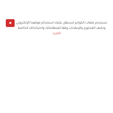
✖
نستخدم ملفات الكوكيز لنسهل عليك استخدام موقعنا الإلكتروني
ونكيف المحتوى والإعلانات وفقا لمتطلباتك واحتياجاتك الخاصة
المزيد
حملوا تطبيق
زهرة الخليج
الاشتراك للحصول على ملخص أسبوعي على بريدك