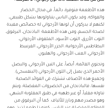
لكن هل هناك أطعمة ذات لون أرجواني.. لا نعرفها؟
هذه الأطعمة متوفرة، دائماً، في محال الخضار
والفواكه، وقد يكون الناس يتناولونها بشكل طبيعي،
لكنهم لا يدركون أن لونها الأرجواني له خصائص مفيدة
لصحة الجسم، ومن هذه الأطعمة: الباذنجان، البرقوق،
التوت الأزرق، التوت الأسود، الملفوف الأرجواني،
البطاطس الأرجوانية، الجزر الأرجواني، القرنبيط
الأرجواني، العنب الأرجواني، والهليون.
وتحتوي القائمة، أيضاً، على التين الأرجواني، والبصل
الأحمر الذي يميل إلى اللون الأرجواني (البنفسجي).
وجميع هذه الأصناف تشترك في الفوائد الصحية
نفسها، فالباذنجان من الخضروات المفضلة، ويتم
تناوله مقلياً، أو عبر طهيه في طبق المقلوبة الشهي،
وهو مصدر مهم وبارز للألياف. كما أن البرقوق من