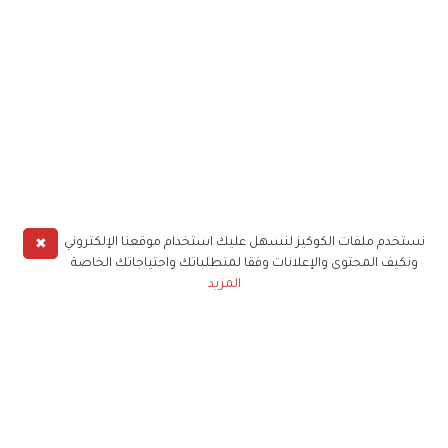
✖
نستخدم ملفات الكوكيز لنسهل عليك استخدام موقعنا الإلكتروني
ونكيف المحتوى والإعلانات وفقا لمتطلباتك واحتياجاتك الخاصة
المزيد
حملوا تطبيق
زهرة الخليج