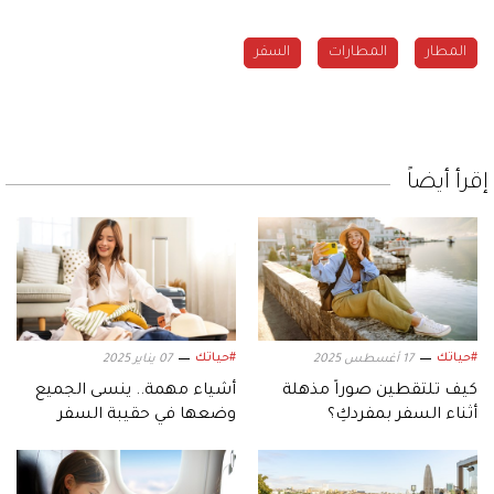
المطار
المطارات
السفر
إقرأ أيضاً
#حياتك
#حياتك
17 أغسطس 2025
07 يناير 2025
كيف تلتقطين صوراً مذهلة
أشياء مهمة.. ينسى الجميع
أثناء السفر بمفردكِ؟
وضعها في حقيبة السفر