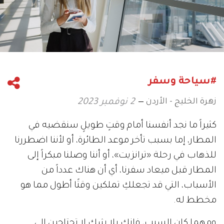
#سياحة وسفر
زهرة الخليج - الأردن
2 نوفمبر 2023
كثيراً ما نجد أنفسنا أمام وقتٍ طويلٍ سنقضيه في
المطار، إما بسبب تأخر موعد الطائرة، أو لأننا اضطررنا
للذهاب في رحلة «ترانزيت»، أو أننا وصلنا مبكراً إلى
المطار قبل ميعاد سفرنا، أي أن هناك عدداً من
الأسباب، التي قد تجعلكِ تملكين وقتًا أطول مما هو
مخطط له.
ومهما كان السبب، فإنكِ بلا شك لا تحتاجين إلى