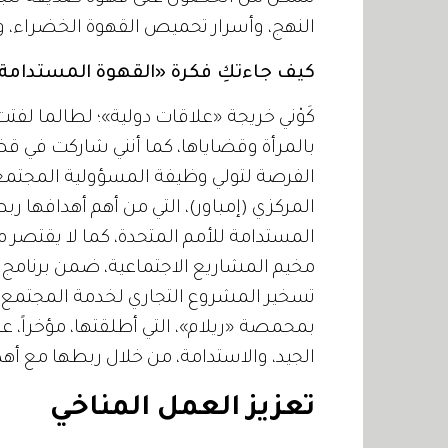
النهج، وأسرار تحميص القهوة الخضراء، و
كيف جاءتكِ فكرة «القهوة المستدامة
كَوْني خريجة «علاقات دولية»؛ لطالما لف
بالمرأة وقضاياها، كما أنني شاركت في قض
الفرصة لتولي وظيفة المسؤولية المجتمع
المركزي (إمباور)، التي من أهم أهدافها 
مخيم المشاريع الاجتماعية، ضمن برنامج
تسخير المشروع التجاري لخدمة المجتمع، 
بمحمصة «ريلام»، التي أطلقتها، مؤخراً، عل
الجيد، والاستدامة، من خلال ربطها مع أهد
تعزيز العمل المناخي