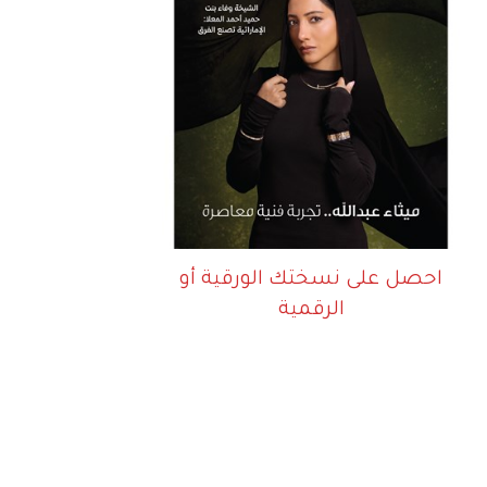
احصل على نسختك الورقية أو
الرقمية