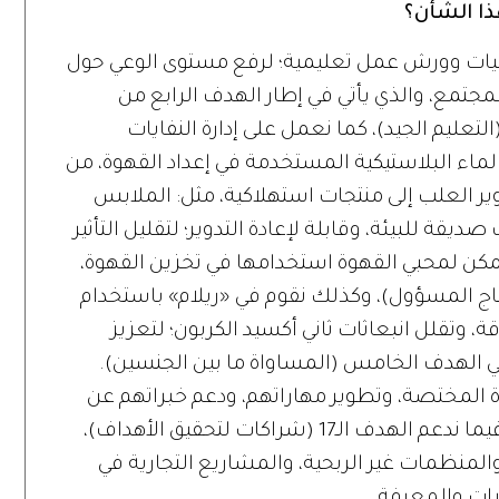
ذا الشأن؟
ليات وورش عمل تعليمية؛ لرفع مستوى الوعي حول
المجتمع، والذي يأتي في إطار الهدف الرابع من
لتعليم الجيد)، كما نعمل على إدارة النفايات
 الماء البلاستيكية المستخدمة في إعداد القهوة، من
ير العلب إلى منتجات استهلاكية، مثل: الملابس
يقة للبيئة، وقابلة لإعادة التدوير؛ لتقليل التأثير
لقهوة الـ40 غراماً، التي يمكن لمحبي القهوة استخدامها في تخزين القهوة،
(الاستهلاك والإنتاج المسؤول)، وكذلك نقوم في «ريلام» باستخدام
 وتقلل انبعاثات ثاني أكسيد الكربون؛ لتعزيز
ضاً، نراعي الهدف الخامس (المساواة ما بين الجنسين).
 المختصة، وتطوير مهاراتهم، ودعم خبراتهم عن
طريق تنظيم الورش والدورات المختلفة، فيما ندعم الهدف الـ17 (شراكات لتحقيق الأهداف)،
المنظمات غير الربحية، والمشاريع التجارية في