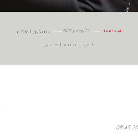
26 نوفمبر 2023
ياسمين العطار
#مجتمعك
تصوير: محمود العايدي