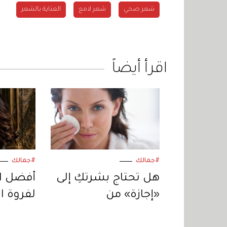
شعر صحي
شعر لامع
العناية بالشعر
اقرأ أيضاً
#جمالك
#جمالك
هل تحتاج بشرتكِ إلى
أفضل ا
«إجازة» من
لفروة ا
مستحضرات
الحساسة