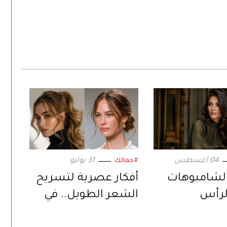
04 أغسطس
31 يوليو
#جمالك
لشامبوهات
أفكار عصرية لتسريح
لرأس
الشعر الطويل.. في
.. خيارات
الأيام الحارة