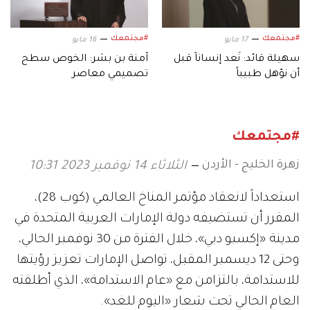
#مجتمعك
#مجتمعك
17 مايو
16 مايو
سهيلة قائد: نُعد إنساناً قبل
آمنة بن بشر: الخوص سطح
أن نؤهل طبيباً
تصميمي معاصر
#مجتمعك
زهرة الخليج - الأردن
الثلاثاء 14 نوفمبر 2023 10:31
استعداداً لانعقاد مؤتمر المناخ العالمي (كوب 28)،
المقرر أن تستضيفه دولة الإمارات العربية المتحدة في
مدينة «إكسبو دبي»، خلال الفترة من 30 نوفمبر الحالي،
وحتى 12 ديسمبر المقبل، تواصل الإمارات تعزيز رؤيتها
للاستدامة، بالتزامن مع «عام الاستدامة»، الذي أطلقته
العام الحالي تحت شعار «اليوم للغد».