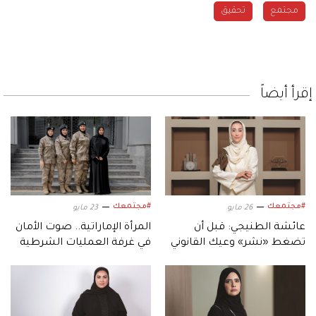
مجتمع
تحقيق
إقرأ أيضاً
#مجتمعك
#مجتمعك
26 مايو
23 مايو
عائشة الطنيجي: قبل أن
المرأة الإماراتية.. صوت الأمان
تضغط «نشر» وعيك القانوني
في غرفة العمليات الشرطية
يحميك
بأبوظبي