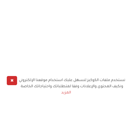
✖
نستخدم ملفات الكوكيز لنسهل عليك استخدام موقعنا الإلكتروني
ونكيف المحتوى والإعلانات وفقا لمتطلباتك واحتياجاتك الخاصة
المزيد
حملوا تطبيق
زهرة الخليج