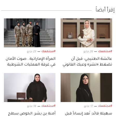
إقرأ أيضاً
#مجتمعك
#مجتمعك
26 مايو
23 مايو
عائشة الطنيجي: قبل أن
المرأة الإماراتية.. صوت الأمان
تضغط «نشر» وعيك القانوني
في غرفة العمليات الشرطية
يحميك
بأبوظبي
#مجتمعك
#مجتمعك
17 مايو
16 مايو
سهيلة قائد: نُعد إنساناً قبل
آمنة بن بشر: الخوص سطح