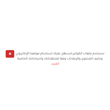
✖
نستخدم ملفات الكوكيز لنسهل عليك استخدام موقعنا الإلكتروني
ونكيف المحتوى والإعلانات وفقا لمتطلباتك واحتياجاتك الخاصة
المزيد
حملوا تطبيق
زهرة الخليج