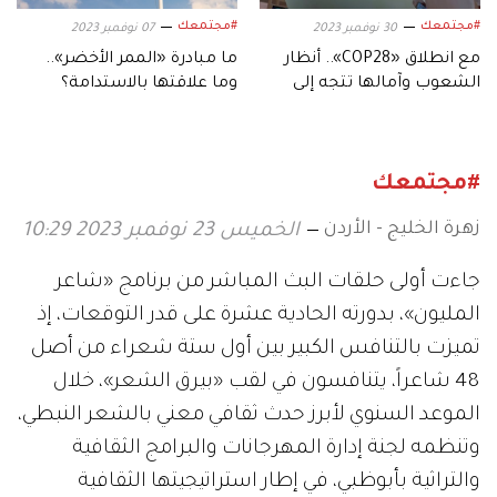
#مجتمعك
#مجتمعك
30 نوفمبر 2023
07 نوفمبر 2023
مع انطلاق «COP28».. أنظار
ما مبادرة «الممر الأخضر»..
الشعوب وآمالها تتجه إلى
وما علاقتها بالاستدامة؟
الإمارات
#مجتمعك
زهرة الخليج - الأردن
الخميس 23 نوفمبر 2023 10:29
جاءت أولى حلقات البث المباشر من برنامج «شاعر
المليون»، بدورته الحادية عشرة على قدر التوقعات، إذ
تميزت بالتنافس الكبير بين أول ستة شعراء من أصل
48 شاعراً، يتنافسون في لقب «بيرق الشعر»، خلال
الموعد السنوي لأبرز حدث ثقافي معني بالشعر النبطي،
وتنظمه لجنة إدارة المهرجانات والبرامج الثقافية
والتراثية بأبوظبي، في إطار استراتيجيتها الثقافية