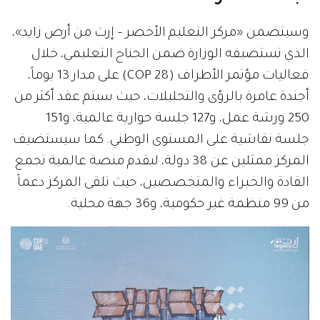
وسيتضمن «مركز التعليم الأخضر – إرث من أرض زايد»،
الذي تستضيفه الوزارة ضمن الجناح التعليمي، خلال
فعاليات مؤتمر الأطراف (COP 28) على مدار 13 يوماً،
أجندة عامرة بالرؤى والتحليلات، حيث سيتم عقد أكثر من
250 ورشة عمل، و127 جلسة حوارية عالمية، و151
جلسة نقاشية على المستوى الوطني. كما سيستضيف
المركز ممثلين عن 38 دولة، ليقدم منصة عالمية تجمع
القادة والخبراء والمتخصصين، حيث تلقى المركز دعماً
من 99 منظمة غير حكومية، و36 جهة محلية.