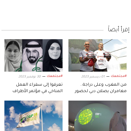
إقرأ أيضاً
#مجتمعك
#مجتمعك
01 ديسمبر 2023
30 نوفمبر 2023
من المغرب وعلى دراجة..
تعرفوا إلى سفراء العمل
مغامران يصلان دبي لحضور
المناخي في مؤتمر الأطراف
مؤتمر «COP 28»
(COP28)