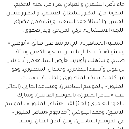
جاء تأهل الشمري والعبادي بقرار من لجنة التحكيم،
المكونة من: الدكتور سلطان العميمي، والدكتور غسان
الحسن، والأستاذ حمد السعيد، وإشادة من عضوَي
اللجنة الاستشارية: تركي المريخي، وبدر صفوق.
الأمسية الجماهيرية، التي تم بثها على قناتَيْ: «أبوظبي»
و«بينونة»، قدمها الإعلاميان: سعود الكعبي وميثة
صباح، واستهلت بأوبريت «أرض السلام» من أداء بندر
بن عوير، وأسعد البطحري، وحمدان المنصوري، وهو
من كلمات سيف المنصوري (الحائز لقب «شاعر
المليون» بالموسم السادس)، ومساعد الحارثي (الحائز
لقب «شاعر المليون» بالموسم العاشر)، ومبارك
بالعود العامري (الحائز لقب «شاعر المليون» بالموسم
التاسع)، وحمد البلوشي (أحد نجوم «شاعر المليون»
في الموسم السادس)، ومن ألحان الفنان يوسف