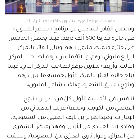
نجوم «شاعر المليون» يدشنون حلقته المباشرة الأولى
ويحصل الفائز السادس في برنامج «شاعر المليون»
على جائزة قدرها 600 ألف درهم، فيما يحصل الخامس
على جائزة قيمتها مليون درهم، وينال الفائز بالمركز
الرابع مليونَيْ درهم، وثلاثة ملايين درهم لصاحب المركز
الثالث، وأربعة ملايين درهم لصاحب المركز الثاني، فيما
تبلغ جائزة الفائز بالمركز الأول خمسة ملايين درهم،
ويتوج بـ«بيرق الشعر»، و«لقب شاعر المليون».
تنافس في الأمسية الأولى كلٌّ من: بدر بن ذنبوح
العجمي من الكويت، وجمعة غريب الدهماني من
الإمارات، وعبدالعزيز بن نايف العتيبي من السعودية،
وفادي زيد العبادي من الأردن، وفهد رميض الشمري
من العراق، وفواز ناوي العنزي من السعودية، وسبقت