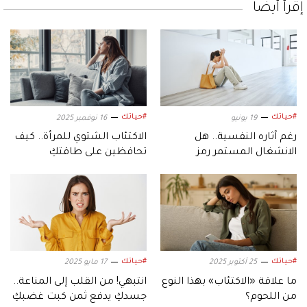
إقرأ أيضاً
#حياتك
#حياتك
19 يونيو
16 نوفمبر 2025
رغم آثاره النفسية.. هل
الاكتئاب الشتوي للمرأة.. كيف
الانشغال المستمر رمز
تحافظين على طاقتكِ
للنجاح؟
ومشاعركِ؟
#حياتك
#حياتك
25 أكتوبر 2025
17 مايو 2025
ما علاقة «الاكتئاب» بهذا النوع
انتبهي! من القلب إلى المناعة..
من اللحوم؟
جسدكِ يدفع ثمن كبت غضبكِ