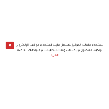
✖
نستخدم ملفات الكوكيز لنسهل عليك استخدام موقعنا الإلكتروني
ونكيف المحتوى والإعلانات وفقا لمتطلباتك واحتياجاتك الخاصة
المزيد
حملوا تطبيق
زهرة الخليج