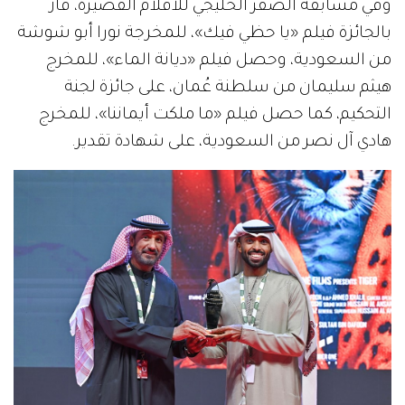
وفي مسابقة الصقر الخليجي للأفلام القصيرة، فاز
بالجائزة فيلم «يا حظي فيك»، للمخرجة نورا أبو شوشة
من السعودية، وحصل فيلم «ديانة الماء»، للمخرج
هيثم سليمان من سلطنة عُمان، على جائزة لجنة
التحكيم، كما حصل فيلم «ما ملكت أيماننا»، للمخرج
هادي آل نصر من السعودية، على شهادة تقدير.