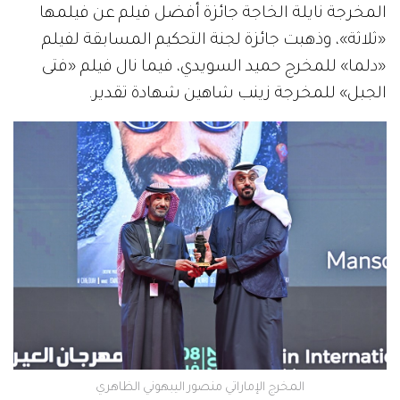
المخرجة نايلة الخاجة جائزة أفضل فيلم عن فيلمها
«ثلاثة»، وذهبت جائزة لجنة التحكيم المسابقة لفيلم
«دلما» للمخرج حميد السويدي، فيما نال فيلم «فتى
الجبل» للمخرجة زينب شاهين شهادة تقدير.
المخرج الإماراتي منصور اليبهوني الظاهري