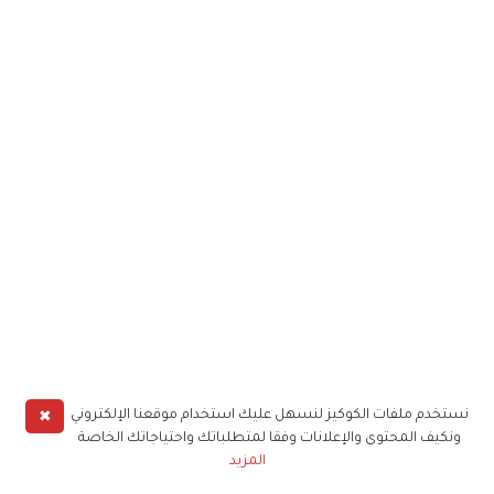
✖
نستخدم ملفات الكوكيز لنسهل عليك استخدام موقعنا الإلكتروني
ونكيف المحتوى والإعلانات وفقا لمتطلباتك واحتياجاتك الخاصة
المزيد