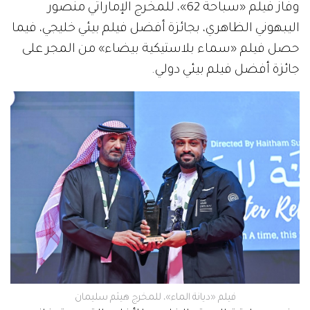
وفاز فيلم «سباحة 62»، للمخرج الإماراتي منصور
اليبهوني الظاهري، بجائزة أفضل فيلم بيئي خليجي، فيما
حصل فيلم «سماء بلاستيكية بيضاء» من المجر على
جائزة أفضل فيلم بيئي دولي.
فيلم «ديانة الماء»، للمخرج هيثم سليمان