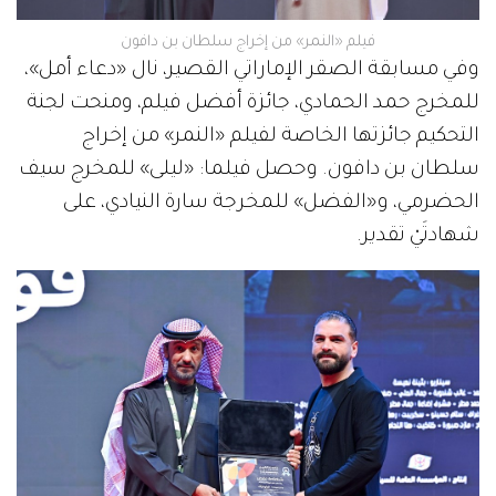
فيلم «النمر» من إخراج سلطان بن دافون
وفي مسابقة الصقر الإماراتي القصير، نال «دعاء أمل»،
للمخرج حمد الحمادي، جائزة أفضل فيلم، ومنحت لجنة
التحكيم جائزتها الخاصة لفيلم «النمر» من إخراج
سلطان بن دافون. وحصل فيلما: «ليلى» للمخرج سيف
الحضرمي، و«الفضل» للمخرجة سارة النيادي، على
شهادتَيْ تقدير.