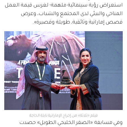
استعراض رؤية سينمائية ملهمة؛ لغرس قيمة العمل
المناخي والبيئي لدى المجتمع والشباب، وعرض
قصص إماراتية وثائقية، طويلة وقصيرة».
فيلم «ثلاثة» من إخراج الإماراتية نايلة الخاجة
وفي مسابقة «الصقر الخليجي الطويل» حصدت