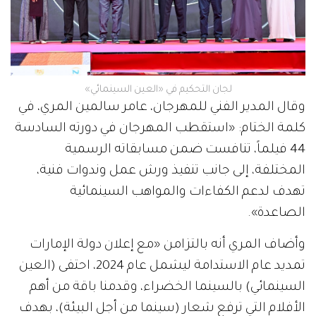
لجان التحكيم في «العين السينمائي»
وقال المدير الفني للمهرجان، عامر سالمين المري، في
كلمة الختام: «استقطب المهرجان في دورته السادسة
44 فيلماً، تنافست ضمن مسابقاته الرسمية
المختلفة، إلى جانب تنفيذ ورش عمل وندوات فنية،
تهدف لدعم الكفاءات والمواهب السينمائية
الصاعدة».
وأضاف المري أنه بالتزامن «مع إعلان دولة الإمارات
تمديد عام الاستدامة ليشمل عام 2024، احتفى (العين
السينمائي) بالسينما الخضراء، وقدمنا باقة من أهم
الأفلام التي ترفع شعار (سينما من أجل البيئة)، بهدف