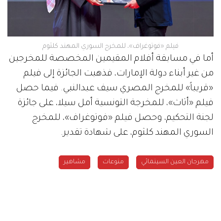
فيلم «فوتوغراف»، للمخرج السوري المهند كلثوم
أما في مسابقة أفلام المقيمين المخصصة للمخرجين
من غير أبناء دولة الإمارات، فذهبت الجائزة إلى فيلم
«قريباً» للمخرج المصري سيف عبدالنبي. فيما حصل
فيلم «أثاث»، للمخرجة التونسية أمل سيلا، على جائزة
لجنة التحكيم، وحصل فيلم «فوتوغراف»، للمخرج
السوري المهند كلثوم، على شهادة تقدير.
مهرجان العين السينمائي
منوعات
مشاهير