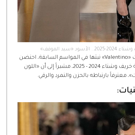
بعيداً عن الألوان النابضة بالحياة، التي كانت «Valentino» تبثها في المواسم السابقة، احتضن
بيتشولي التفرد باللون الأسود في مجموعة خريف وشتاء 2024 - 2025، مشيراً إلى أن «اللون
»، معترفاً بارتباطه بالحزن والتمرد والرقي.
نيات: