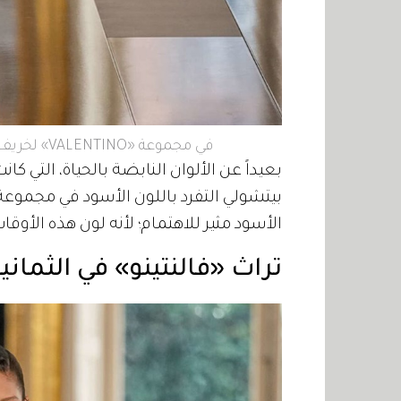
في مجموعة «VALENTINO» لخريف وشتاء 2024-2025.. الأسود «سيد الموقف»
الأسود مثير للاهتمام؛ لأنه لون هذه الأوقات
تراث «فالنتينو» في الثماني