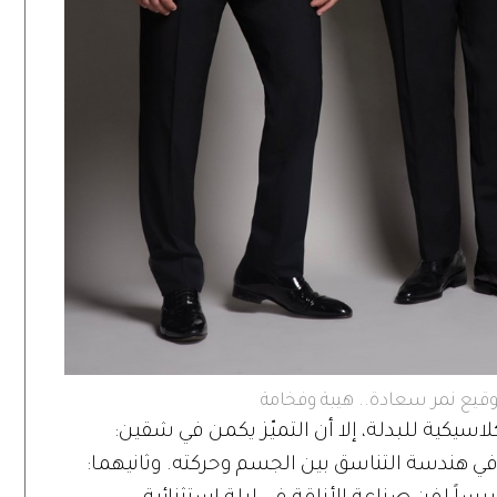
يكية للبدلة، إلا أن التميّز يكمن في شقين:
ي هندسة التناسق بين الجسم وحركته. وثانيهما: