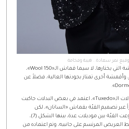
أما الشق الآخر المتميز، فيتمثل في الأقمشة التي يختارها، لا سيما قماش الـ«Wool 150»،
وأقمشة أخرى تمتاز بجودتها العالية، فضلاً عن
وفي خطوة تحديثية للطابع الكلاسيكي لبدلات الـ«Tuxedo»، اعتمد في بعض البدلات جاكيت
 رونقاً مميزاً عبر تصميم القبّة بقماش «الساتان»، لكن
قصاتها لم تستقر على طابع واحد، فقد تنوعت القبّة بين موديلات عدة، بينها الشكل (7)،
 فتميز بالخط العريض المرتسم على جانبيه، وتم اعتماده من