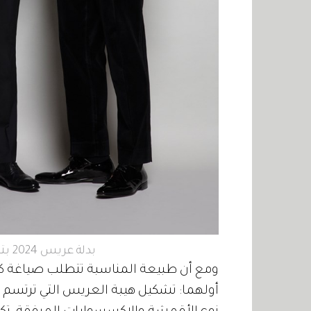
بدلة عريس 2024 بتوقيع نمر سعادة.. هيبة وفخامة
ومع أن طبيعة المناسبة تتطلب صياغة كلاس
أولهما: تشكيل هيبة العريس التي ترتسم ف