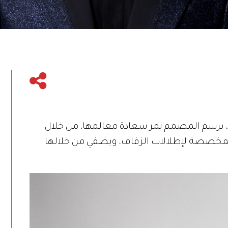
ية، يرسم المصمم نمر سعادة معالمها، من خلال
 بدلات الـ«توكسيدو» (Tuxedo)، المخصصة لإطلالات الزفاف، ويضفي من خلالها