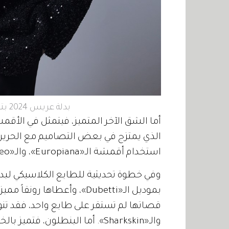
بدلة عريس 2024 بتوقيع نمر سعادة.. هيبة وفخامة
الذي يمتزج في بعض التصاميم مع الحرير، 
استخدام أقمشة الـ«Europiana»، والـ«Dormeo».
بموديل الـ«Dubetti»، وأعطاها
والـ«Sharkskin». أما البنطلون،