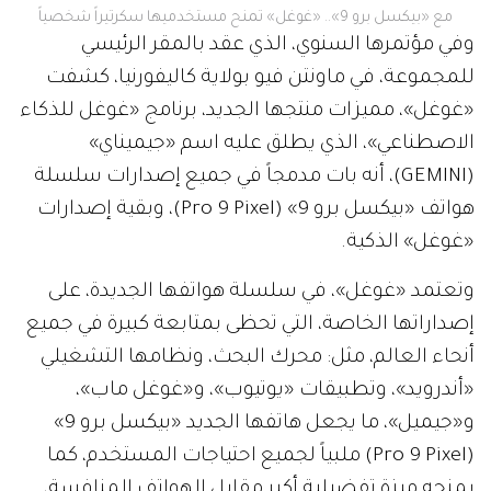
مع «بيكسل برو 9».. «غوغل» تمنح مستخدميها سكرتيراً شخصياً
وفي مؤتمرها السنوي، الذي عقد بالمقر الرئيسي
للمجموعة، في ماونتن فيو بولاية كاليفورنيا، كشفت
«غوغل»، مميزات منتجها الجديد، برنامج «غوغل للذكاء
الاصطناعي»، الذي يطلق عليه اسم «جيميناي»
(GEMINI)، أنه بات مدمجاً في جميع إصدارات سلسلة
هواتف «بيكسل برو 9» (Pro 9 Pixel)، وبقية إصدارات
«غوغل» الذكية.
وتعتمد «غوغل»، في سلسلة هواتفها الجديدة، على
إصداراتها الخاصة، التي تحظى بمتابعة كبيرة في جميع
أنحاء العالم، مثل: محرك البحث، ونظامها التشغيلي
«أندرويد»، وتطبيقات «يوتيوب»، و«غوغل ماب»،
و«جيميل»، ما يجعل هاتفها الجديد «بيكسل برو 9»
(Pro 9 Pixel) ملبياً لجميع احتياجات المستخدم، كما
يمنحه ميزة تفضيلية أكبر مقابل الهواتف المنافسة،