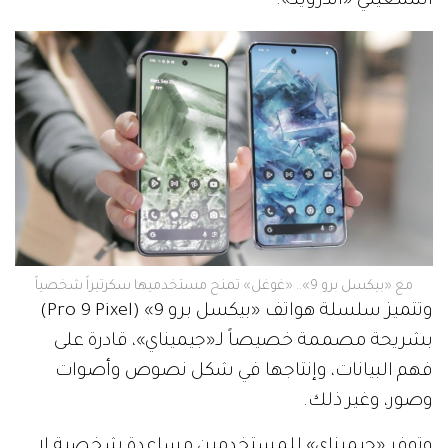
التشغيلي «أندرويد».
مع «بيكسل برو 9».. «غوغل» تمنح مستخدميها سكرتيراً شخصياً
وتتميز سلسلة هواتف «بيكسل برو 9» (Pro 9 Pixel)
بشريحة مصممة خصيصاً لـ«جيميناي»، قادرة على
فهم البيانات، وإنتاجها في شكل نصوص وأصوات
وصور، وغير ذلك.
وتوفر «جيميناي» للمستخدمين مساعدة شخصية لا