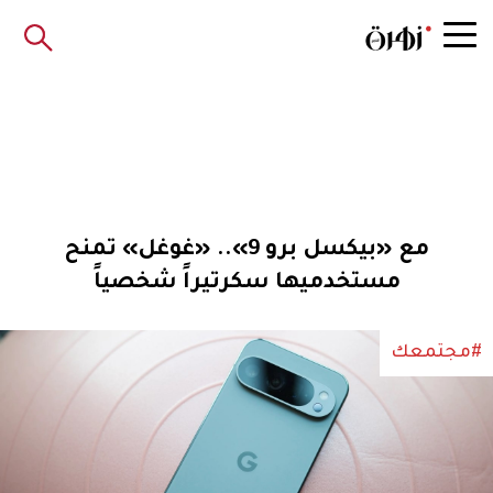
مع «بيكسل برو 9».. «غوغل» تمنح
مستخدميها سكرتيراً شخصياً
#مجتمعك