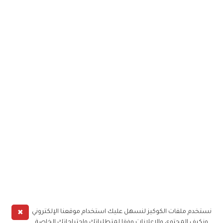
✖
نستخدم ملفات الكوكيز لنسهل عليك استخدام موقعنا الإلكتروني
ونكيف المحتوى والإعلانات وفقا لمتطلباتك واحتياجاتك الخاصة