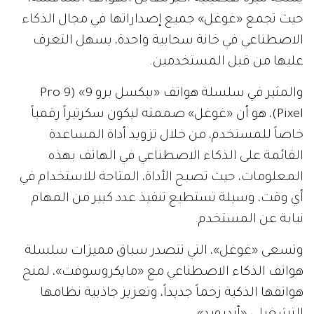
حيث تجمع «غوغل» جميع إصداراتها في مجال الذكاء
الاصطناعي في خانة سحابية واحدة، يسهل التعرف
عليها من قبل المستخدمين.
والمثير في سلسلة هواتف «بيكسل برو 9» (Pro 9
Pixel)، هو أن «غوغل» صممته ليكون سكرتيراً رقمياً
خاصاً للمستخدم، من خلال تزويد أداة المساعدة
القائمة على الذكاء الاصطناعي في الهاتف بهذه
المعلومات، حيث تصبح الأداة، المتاحة للاستخدام في
أي وقت، وسيلة تستطيع تنفيذ عدد كبير من المهام
نيابة عن المستخدم.
وتسعى «غوغل»، التي تتصدر سباق مميزات سلسلة
هواتف الذكاء الاصطناعي مع «مايكروسوفت»، لمنح
هواتفها الذكية زخماً جديداً، وتعزيز جاذبية نظامها