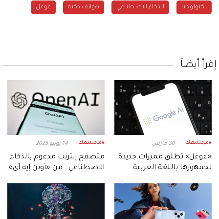
تكنولوجيا
الذكاء الاصطناعي
هواتف ذكية
غوغل
إقرأ أيضاً
#مجتمعك
#مجتمعك
30 مارس
14 يوليو 2025
«غوغل» تطلق مميزات جديدة
متصفح إنترنت مدعوم بالذكاء
لجمهورها باللغة العربية
الاصطناعي.. من «أوبن إيه آي»