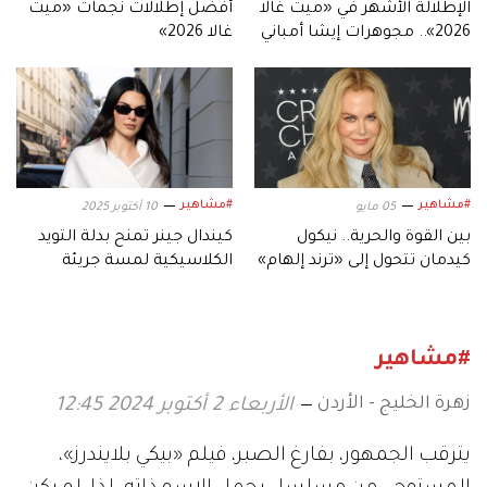
الإطلالة الأشهر في «ميت غالا
أفضل إطلالات نجمات «ميت
2026».. مجوهرات إيشا أمباني
غالا 2026»
تعيد سحر الفخامة الهندية
#مشاهير
#مشاهير
05 مايو
10 أكتوبر 2025
بين القوة والحرية.. نيكول
كيندال جينر تمنح بدلة التويد
كيدمان تتحول إلى «ترند إلهام»
الكلاسيكية لمسة جريئة
مستمر
#مشاهير
زهرة الخليج - الأردن
الأربعاء 2 أكتوبر 2024 12:45
يترقب الجمهور، بفارغ الصبر، فيلم «بيكي بلايندرز»،