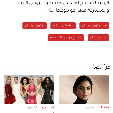
الوحيد للسماح لـ«صنداي» بحضور عروض الأزياء،
والمشاركة فيها، هو بلوغها الـ16.
ابنة نيكول كيدمان
مشاهير العالم
نيكول كيدمان
عروض أزياء
أسبوع باريس للموضة
إقرأ أيضاً
#أناقتك
#مشاهير
11 مايو
05 مايو