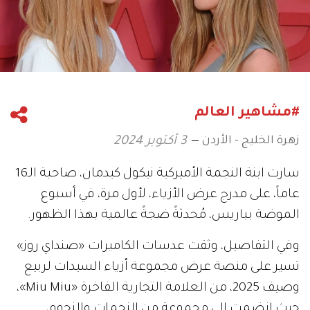
#مشاهير العالم
زهرة الخليج - الأردن
3 أكتوبر 2024
سارت ابنة النجمة الأميركية نيكول كيدمان، صاحبة الـ16
عاماً، على مدرج عرض الأزياء، لأول مرة، في أسبوع
الموضة بباريس، مُحدثةً ضجةً عالمية بهذا الظهور.
وفي التفاصيل، وثقت عدسات الكاميرات «صنداي روز»
تسير على منصة عرض مجموعة أزياء السيدات لربيع
وصيف 2025، من العلامة التجارية الفاخرة «Miu Miu»،
حيث انضمت إلى مجموعةٍ من النجمات والنجوم،