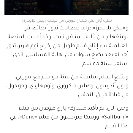
نظرة أولى على كيليان مورفي من فيلمه «بيكي بلايندرز»
و«بيكي بلايندرز» دراما عصابات تدور أحداثها في
برمنغهام، من تأليف ستيفن نايت. وقد أعلنت المنصة
العالمية بدء إنتاج فيلم طويل من إخراج توم هاربر، تدور
أحداثه بعد بضع سنوات من نهاية المسلسل، الذي
استمر لستة مواسم.
ويتتبع الفيلم سلسلة من ستة مواسم مع: مورفي،
وبول أندرسون، وهيلين ماكروري، وتوم هاردي، وجو كول،
في قيادة فريق التمثيل.
وحتى الآن، تم تأكيد مشاركة باري كيوغان من فيلم
«Saltburn»، وريبيكا فيرجسون من فيلم «Dune»، في
هذا الفيلم.