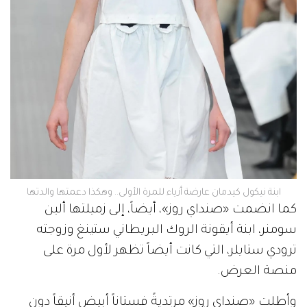
ابنة نيكول كيدمان عارضة أزياء للمرة الأولى.. وهكذا دعمتها والدتها
كما انضمت «صنداي روز»، أيضاً، إلى زميلتها ألين
سومنر، ابنة أيقونة الروك البريطاني ستينغ وزوجته
ترودي ستايلر، التي كانت أيضاً تظهر لأول مرة على
منصة العرض.
وأطلت «صنداي روز» مرتديةً فستاناً أبيض أنيقاً دون