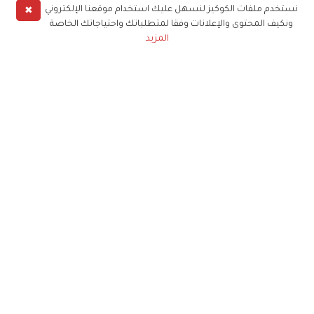
✖
نستخدم ملفات الكوكيز لنسهل عليك استخدام موقعنا الإلكتروني
ونكيف المحتوى والإعلانات وفقا لمتطلباتك واحتياجاتك الخاصة
المزيد
حملوا تطبيق
زهرة الخليج
الاشتراك للحصول على ملخص أسبوعي على بريدك
الإلكتروني