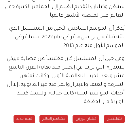
ستيفن وكيليان؛ لتقديم الفيلم إلى الجماهير الكبيرة حول
العالم، عبر المنصة الأشهر عالمياً.
يُذكر أن الموسم السادس الأخير، من المسلسل الذي
بثته قناة «بي بي سي»، عُرض عام 2022، بينما عُرض
الموسم الأول منه عام 2013.
وفي حين أن المسلسل كان مقتبساً عن عصابة «بيكي
بلايندرز»، التي برزت في إنجلترا منذ نهاية القرن التاسع
عشر وبعد الحرب العالمية الأولى، وكانت تمتهن
السرقة والعنف والابتزاز والمراهنة غير القانونية، إلا أن
أحداث المواسم الستة كانت خيالية، وليست كتلك
الواردة في الحقيقة.
نتفليكس
كيليان مورفي
مشاهير العالم
فيلم جديد