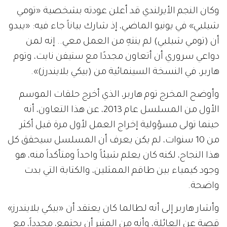
وكان النجم الأيرلندي قد أعلن عودته بشخصية «تومي
شيلبي» في يونيو الماضي، إذ شارك بياناً جاء فيه: «يبدو
أن (تومي شيلبي) لم ينتهِ من العمل معي.. إنه لمن
دواعي سروري أن أتعاون مجددًا مع ستيفن نايت، وتوم
هاربر، في النسخة السينمائية من (بيكي بلايندرز)».
وأوضح المخرج توم هاربر، الذي أخرج حلقات الموسم
الأول من المسلسل عام 2013، عن هذا التعاون، أنه
حينما تولى مسؤولية إخراج العمل لأول مرة قبل أكثر
من 10 سنوات، لم يكن يعرف أن المسلسل سيحقق كل
هذا النجاح، لكنه كان يعلم شيئاً واحداً ومتأكداً منه، هو
وجود كيمياء بين طاقم الممثلين، والكتابة التي بدت
واضحة.
وأشار هاربر إلى أنه لطالما كان يعتقد أن «بيكي بلايندرز»
قصة عن العائلة، وأنه من المثير أن يجتمع، مجدداً، مع