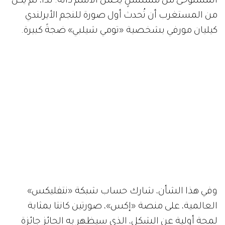
المستوحى من مسلسلٍ يحمل الاسم ذاته. لذا، لم يكن
من المستغرب أن تُحدث أول صورة للنجم الأيرلندي
كيليان مورفي بشخصية «تومي شيلبي» ضجةً كبيرة.
وفي هذا الشأن، شارك حساب شبكة «نتفليكس»
العالمية، على منصة «إكس»، صورتين كانتا بمثابة
لمحة أولية عن الشكل، الذي سيظهر به الحائز جائزة