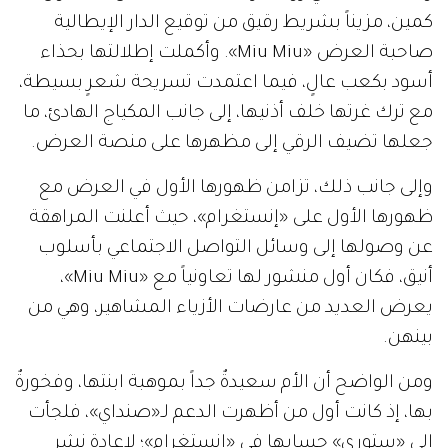
كمين، مزيناً بشريط رقيق من توقيع الدار الإيطالية
صاحبة العرض «Miu Miu». وأكملت إطلالتها بحذاء
أسود بكعب عالٍ، فيما اعتمدت تسريحة شعرٍ بسيطة،
مع ترك غرتها خلف أذنيها، إلى جانب المكياج الهادئ، ما
جعلها تضيف الرقي إلى مظهرها على منصة العرض.
وإلى جانب ذلك، تزامن ظهورها الأول في العرض مع
ظهورها الأول على «إنستغرام»، حيث أعلنت المراهقة
عن وصولها إلى وسائل التواصل الاجتماعي بأسلوب
أنيق، فكان أول منشور لها تعاونياً مع «Miu Miu»،
يعرض العديد من عارضات الأزياء المشاهير، وهي من
بينهن.
ومن الواضح أن الأم سعيدةٌ جداً بموهبة ابنتها، وفخورةٌ
بها، إذ كانت أول من أظهرت الدعم لـ«صنداي»، فلجأت
إلى «ستوري» حسابها في «إنستغرام»؛ لإعادة نشر