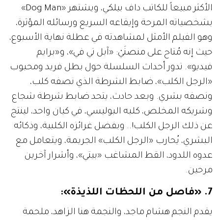
الأكثر مبيعاً للكاتب داف بيلكي، ويشتهر «Dog Man»
بشخصياته المرحة وإيقاعه السريع ورسائله المؤثرة،
وهو الفيلم الأمثل لمشاهدته في عطلة نهاية الأسبوع،
حيث إنه مُتاح على منصتَيْ: «آبل تي في»، و«برايم
فيديو». تدور أحداث السلسلة حول بطل فريد ومحبوب
«الرجل الكلب»، ضابط الشرطة الذي نصفه كلب،
ونصفه بشري. وبعد حادث، يتحد ضابط شرطة شجاع
وشريكه المخلص، كلبه البوليسي، في كيان واحد، لينتج
عن ذلك الرجل الكلب!.. وبفضل غرائزه الكلبية، وذكائه
البشري، يُحارب «الرجل الكلب» الجريمة، ويتعامل مع
عدوه اللدود، القط المشاغب «بيتي»، وأشرار آخرين
مرحين.
7. «فاصل من اللحظات اللذيذة»:
يقدم النجم هشام ماجد، والنجمة هنا الزاهد، ملحمة