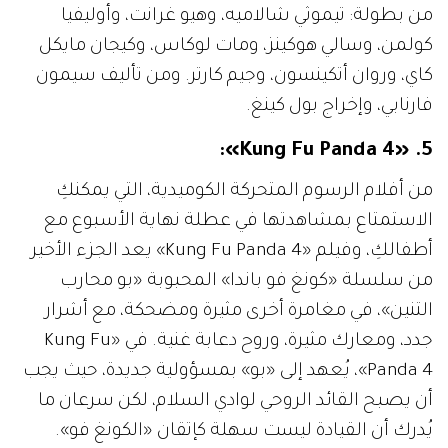
من بطولة: تيموثي شالاميه، وهيو غرانت، وأوليفيا
كولمن، وسالي هوكينز، ومات لوكاس، وكيجان مايكل
كاي، وروان أتكينسون، وجيم كارتر. ومن تأليف سيمون
فارنابي، وإخراج بول كينغ.
5. «Kung Fu Panda 4»:
من أفلام الرسوم المتحركة الكوميدية، التي يمكنكِ
الاستمتاع بمشاهدتها في عطلة نهاية الأسبوع مع
أطفالكِ، وفيلم «Kung Fu Panda 4» يعد الجزء الأخير
من سلسلة «كونغ فو باندا» المحبوبة «بو محارب
التنين»، في مغامرة أخرى مثيرة ومضحكة، مع أشرار
جدد، ومعارك مثيرة، وروح دعابة غنية. في «Kung Fu
Panda 4»، يُعهد إلى «بو» بمسؤولية جديدة، حيث يجب
أن يصبح القائد الروحي لوادي السلام، لكن سرعان ما
يُدرك أن القيادة ليست سهلة كإتقان «الكونغ فو».