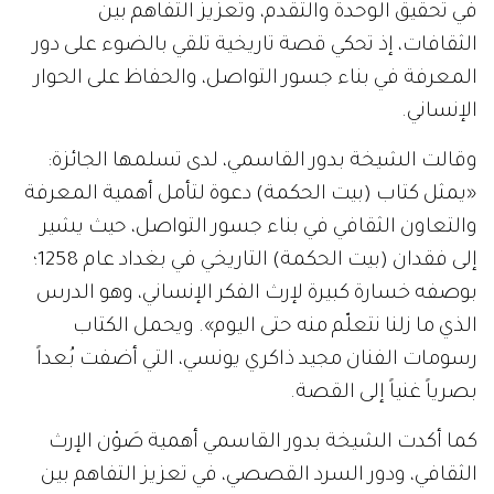
في تحقيق الوحدة والتقدم، وتعزيز التفاهم بين
الثقافات، إذ تحكي قصة تاريخية تلقي بالضوء على دور
المعرفة في بناء جسور التواصل، والحفاظ على الحوار
الإنساني.
وقالت الشيخة بدور القاسمي، لدى تسلمها الجائزة:
«يمثل كتاب (بيت الحكمة) دعوة لتأمل أهمية المعرفة
والتعاون الثقافي في بناء جسور التواصل، حيث يشير
إلى فقدان (بيت الحكمة) التاريخي في بغداد عام 1258؛
بوصفه خسارة كبيرة لإرث الفكر الإنساني، وهو الدرس
الذي ما زلنا نتعلّم منه حتى اليوم». ويحمل الكتاب
رسومات الفنان مجيد ذاكري يونسي، التي أضفت بُعداً
بصرياً غنياً إلى القصة.
كما أكدت الشيخة بدور القاسمي أهمية صَوْن الإرث
الثقافي، ودور السرد القصصي، في تعزيز التفاهم بين