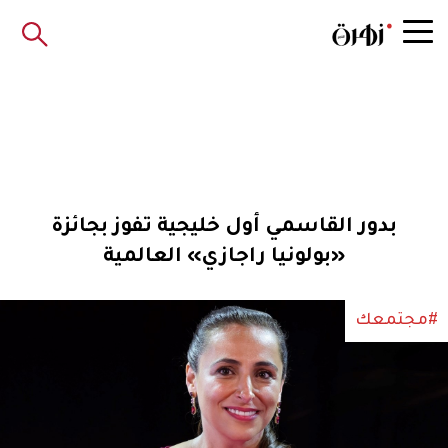
بدور القاسمي أول خليجية تفوز بجائزة
«بولونيا راجازي» العالمية
#مجتمعك