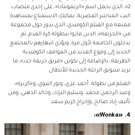
2»، الذي يحمل اسم «الريمونتادا»، على إحدى منصات
البث المباشر المصرية، يمكنكِ الاستمتاع بمشاهدة
ممتعة مع الفيلم الكوميدي، الذي يدور حول مجموعة
من «الحريفة»، الذين فازوا ببطولة كرة القدم، ثم
يدخلون الجامعة لأول مرة، ويؤدي انبهارهم بالمجتمع
الجديد إلى وقوع العديد من المواقف الكوميدية
الطريفة، بالإضافة إلى تكوين «فريق حريفة جدد»، ما
يزيد تشويق الرحلة الجديدة للأبطال.
الفيلم من بطولة: أحمد غزي، ونور النبوي، و«كزبرة»،
وعبد الرحمن محمد، وسليم الترك، وخالد الذهبي، ومن
تأليف إياد صالح، وإخراج كريم سعد.
4. «Wonka»: