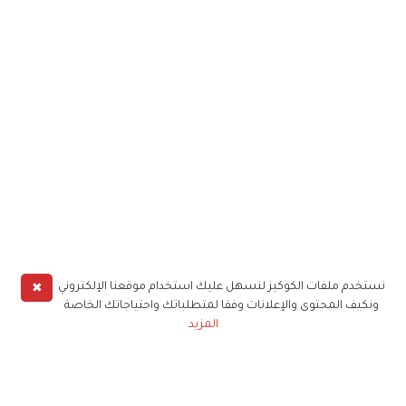
✖
نستخدم ملفات الكوكيز لنسهل عليك استخدام موقعنا الإلكتروني
ونكيف المحتوى والإعلانات وفقا لمتطلباتك واحتياجاتك الخاصة
المزيد