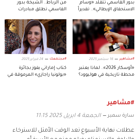
بدور القاسمي تتقلد «وسام
من الرباط.. الشيخة بدور
الاستحقاق الإيطالي».. تقديراً
القاسمي تطلق مبادرات
لدورها الثقافي
عالمية لتمكين الشباب
وترسيخ ثقافة الكتاب
#مشاهير
#مجتمعك
16 سبتمبر 2025
24 فبراير 2025
«أوسكار 2026».. لماذا يعتبر
كتاب إماراتي يفوز بجائزة
محطة تاريخية في هوليوود؟
«بولونيا راجازي» المرموقة في
أدب الأطفال
#مشاهير
سارة سمير
الجمعة 4 ابريل 2025 11:15
عطلات نهاية الأسبوع تعد الوقت الأمثل للاسترخاء