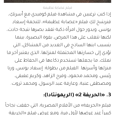
فيلم عصابة عظيمة
إذا كنتِ ترغبين في مشاهدة فيلم كوميدي مع أسرتكِ،
فنرشح لكِ فيلم «عصابة عظيمة»، للنجمة إسعاد
يونس، ويدور حول امرأة ذكية تفقد بصرها نتيجة حادث،
لكنها تتغلب على هذا المرض، بقوة البصيرة، بينما
يتسبب ابنها الساذج في العديد من المشاكل، التي
تؤدي إلى خسارتها المحتملة لمنزلها، الذي يعتبر آخر ما
تملك، ما يجعلها تستخدم ذكاءها في الحفاظ على
منزلها وأسرتها. الفيلم من بطولة: إسعاد يونس، ورنا
رئيس، ومحمد محمود، وفرح الزاهد، وكريم عفيفي،
ومصطفى عنبة، وعارفة عبد الرسول، ومحمد ثروت.
3. «الحريفة 2» (الريمونتادا):
فيلم «الحريفة» من الأفلام المصرية، التي حققت نجاحاً
كبيراً عند عرضها لأول مرة، ومع عرض فيلم «الحريفة