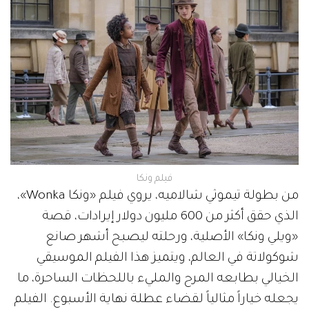
فيلم ونكا
من بطولة تيموثي شالاميه، يروي فيلم «ونكا Wonka»،
الذي حقق أكثر من 600 مليون دولار إيرادات، قصة
«ويلي ونكا» الأصلية، ورحلته ليصبح أشهر صانع
شوكولاتة في العالم، ويتميز هذا الفيلم الموسيقي
الخيالي بطابعه المرح والمليء باللحظات الساحرة، ما
يجعله خياراً مثالياً لقضاء عطلة نهاية الأسبوع. الفيلم