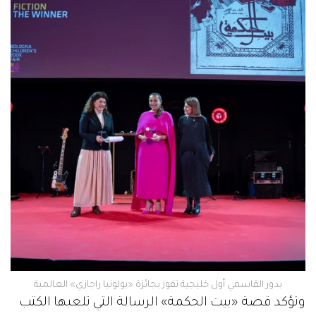
بدور القاسمي أول خليجية تفوز بجائزة «بولونيا راجازي» العالمية
وتؤكد قصة «بيت الحكمة» الرسالة التي تلعبها الكتب