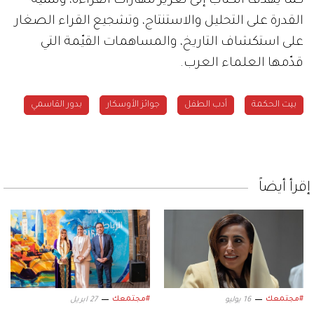
كما يهدف الكتاب إلى تعزيز مهارات القراءة، وتنمية
القدرة على التحليل والاستنتاج، وتشجيع القراء الصغار
على استكشاف التاريخ، والمساهمات القيّمة التي
قدّمها العلماء العرب.
بيت الحكمة
أدب الطفل
جوائز الأوسكار
بدور القاسمي
إقرأ أيضاً
#مجتمعك
#مجتمعك
16 يوليو
27 ابريل