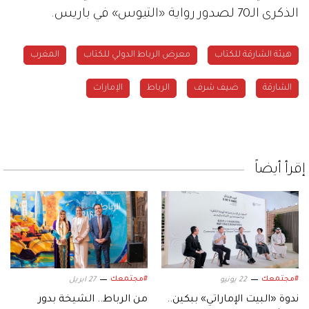
الذكرى الـ70 لصدور رواية «التيوس» في باريس.
هيئة الشارقة للكتاب
معرض الرباط الدولي للكتاب
المغرب
الشارقة
ضيف شرف
الرباط
الإمارات
إقرأ أيضاً
#مجتمعك
#مجتمعك
22 يونيو
27 ابريل
ندوة «البيت الإماراتي» ببكين..
من الرباط.. الشيخة بدور