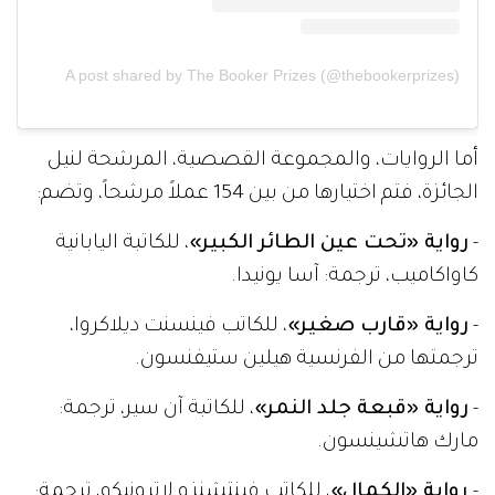
A post shared by The Booker Prizes (@thebookerprizes)
أما الروايات، والمجموعة القصصية، المرشحة لنيل
الجائزة، فتم اختيارها من بين 154 عملاً مرشحاً، وتضم:
-
رواية «تحت عين الطائر الكبير»
، للكاتبة اليابانية
كاواكاميب، ترجمة: آسا يونيدا.
-
رواية «قارب صغير»
، للكاتب فينسنت ديلاكروا،
ترجمتها من الفرنسية هيلين ستيفنسون.
-
رواية «قبعة جلد النمر»
، للكاتبة آن سير، ترجمة:
مارك هاتشينسون.
-
رواية «الكمال»
، للكاتب فينتشنزو لاترونيكو، ترجمة: