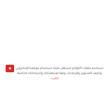
✖
نستخدم ملفات الكوكيز لنسهل عليك استخدام موقعنا الإلكتروني
ونكيف المحتوى والإعلانات وفقا لمتطلباتك واحتياجاتك الخاصة
المزيد
حملوا تطبيق