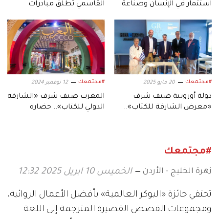
استثمار في الإنسان وصناعة
القاسمي تطلق مبادرات
الهوية الثقافية
عالمية لتمكين الشباب
وترسيخ ثقافة الكتاب
#مجتمعك
#مجتمعك
20 مايو 2025
12 نوفمبر 2024
دولة أوروبية ضيف شرف
المغرب ضيف شرف «الشارقة
«معرض الشارقة للكتاب»..
الدولي للكتاب».. حضارة
في دورته الـ44
متجذرة في التاريخ
#مجتمعك
زهرة الخليج - الأردن
الخميس 10 ابريل 2025 12:32
تحتفي جائزة «البوكر العالمية» بأفضل الأعمال الروائية،
ومجموعات القصص القصيرة المترجمة إلى اللغة