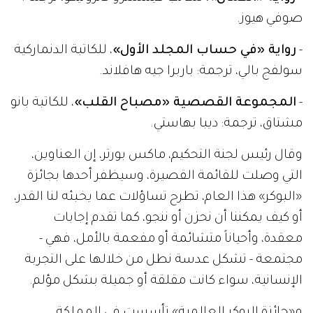
صوفي هيوز.
-
رواية «في حساب المجلد الأول»
، للكاتبة الدنماركية
سولفج بالي، ترجمة: باربرا جيه هافلاند.
-
المجموعة القصصية «مصباح القلب»
، للكاتبة بانو
مشتاق، ترجمة: ديبا بهاستي.
وقال رئيس لجنة التحكيم، ماكس بورتر، إن العناوين،
التي وصلت للقائمة القصيرة، وسيظفر أحدها بجائزة
«البوكر» هذا العام، تطرح تساؤلات عما يخبئه لنا القدر،
أو كيف يمكننا أن نحزن أو ننجو، كما تقدم إجابات
معقدة، وأحياناً متشائمة أو مفعمة بالأمل، فهي -
مجتمعة - تشكل عدسة نطل من خلالها على التجربة
الإنسانية، سواء كانت مقلقة أو جميلة بشكل مؤلم.
و«جائزة البوكر العالمية» تأسست في المملكة