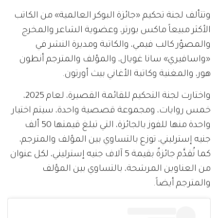
وتتألف لجنة تحكيم «جائزة البوكر العالمية» من الكاتب
الأكثر مبيعاً ماكس بورتر، وعضوية الشاعر والمخرج
والمصوّر كالب فيمي، والكاتبة ومديرة النشر في
«واسافيري» سانا غويال، والمؤلف والمترجم أنطون
هور، والمغنية وكاتبة الأغاني بيث أورتون.
واختارت لجنة التحكيم للقائمة القصيرة، لعام 2025،
خمس روايات، ومجموعة قصصية واحدة، سيتم اختيار
واحدة منها للفوز بالجائزة، التي تبلغ قيمتها 50 ألف
جنيه إسترليني، توزع بالتساوي بين المؤلف والمترجم،
كما تُقدَّم جائزةٌ بقيمة 5 آلاف جنيه إسترليني، لكل عنوان
من العناوين المرشحة، بالتساوي بين المؤلف
والمترجم أيضاً.