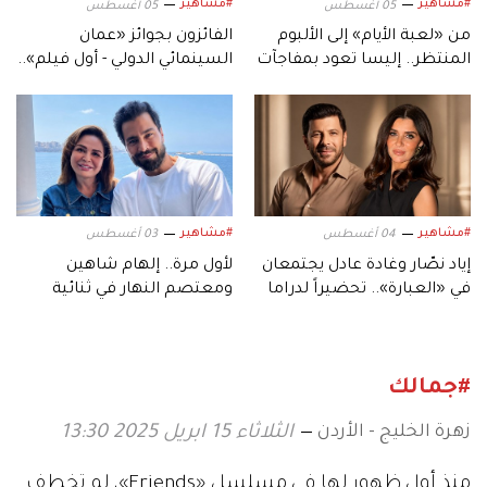
#مشاهير
#مشاهير
05 أغسطس
05 أغسطس
من «لعبة الأيام» إلى الألبوم
الفائزون بجوائز «عمان
المنتظر.. إليسا تعود بمفاجآت
السينمائي الدولي - أول فيلم»..
موسيقية جديدة
في دورته السابعة
#مشاهير
#مشاهير
04 أغسطس
03 أغسطس
إياد نصّار وغادة عادل يجتمعان
لأول مرة.. إلهام شاهين
في «العبارة».. تحضيراً لدراما
ومعتصم النهار في ثنائية
رمضان 2027
سينمائية عبر «حين يكتب
الحب»
#جمالك
زهرة الخليج - الأردن
الثلاثاء 15 ابريل 2025 13:30
منذ أول ظهور لها في مسلسل «Friends»، لم تخطف