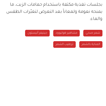
بجلسات تغذية مكثفة باستخدام حمامات الزيت، ما
يمنحه نعومة ولمعاناً بعد التعرض لتغيّرات الطقس
والماء.
شعر صحي
مشاهير هوليوود
جينيفر أنيستون
العناية بالشعر
ترطيب الشعر