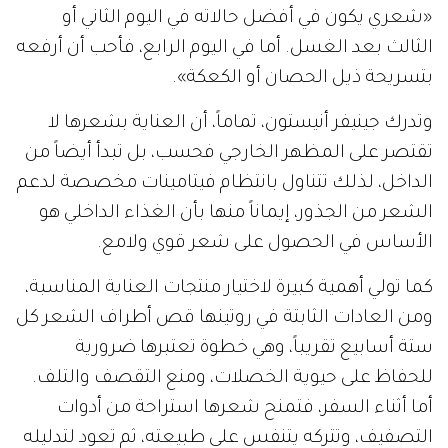
«شعري يكون في أفضل حالاته في اليوم الثاني أو
الثالث بعد الغسل. أما في اليوم الرابع، فأحب أن أرفعه
بتسريحة ذيل الحصان أو الكعكة».
وتدرك جينيفر أنيستون، تماماً، أن العناية بشعرها لا
تقتصر على المظهر الخارجي فحسب، بل تبدأ أيضاً من
الداخل، لذلك تتناول بانتظام فيتامينات مخصصة لدعم
الشعر من الجذور، إيماناً منها بأن الغذاء الداخلي هو
الأساس في الحصول على شعر قوي ولامع.
كما تولي أهمية كبيرة لاختيار منتجات العناية المناسبة،
ومن العادات الثابتة في روتينها قص أطراف الشعر كل
ستة أسابيع تقريباً، وهي خطوة تعتبرها ضرورية
للحفاظ على حيوية الخصلات، ومنع التقصف والتلف.
أما أثناء السفر، فتمنح شعرها استراحة من أدوات
التصفيف، وتتركه يتنفس على طبيعته، ثم تعود لتدليله