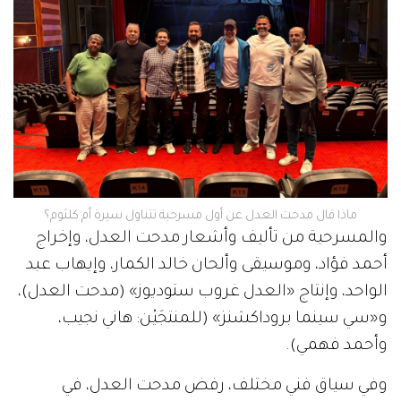
ماذا قال مدحت العدل عن أول مسرحية تتناول سيرة أم كلثوم؟
والمسرحية من تأليف وأشعار مدحت العدل، وإخراج
أحمد فؤاد، وموسيقى وألحان خالد الكمار، وإيهاب عبد
الواحد، وإنتاج «العدل غروب ستوديوز» (مدحت العدل)،
و«سي سينما بروداكشنز» (للمنتجَيْن: هاني نجيب،
وأحمد فهمي).
وفي سياق فني مختلف، رفض مدحت العدل، في