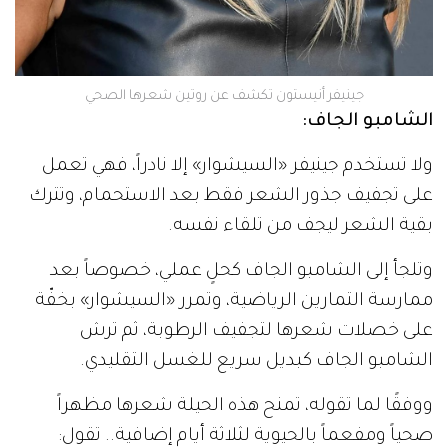
جينيفر أنيستون تكشف عن روتين شعرها الصحي
الشامبو الجاف:
ولا تستخدم جينيفر «السيشوار» إلا نادراً، فهي تعمل
على تجفيف جذور الشعر فقط بعد الاستحمام، وتترك
بقية الشعر ليجف من تلقاء نفسه.
وتلجأ إلى الشامبو الجاف كحلٍ عملي، خصوصاً بعد
ممارسة التمارين الرياضية، وتمرر «السيشوار» بخفّة
على خصلات شعرها لتجفيف الرطوبة، ثم ترش
الشامبو الجاف كبديل سريع للغسل التقليدي.
ووفقًا لما تقوله، تمنح هذه الحيلة شعرها مظهراً
صحياً ومفعماً بالحيوية لثلاثة أيام إضافية.. تقول: