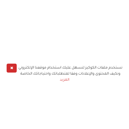
✖
نستخدم ملفات الكوكيز لنسهل عليك استخدام موقعنا الإلكتروني
ونكيف المحتوى والإعلانات وفقا لمتطلباتك واحتياجاتك الخاصة
المزيد
حملوا تطبيق
زهرة الخليج