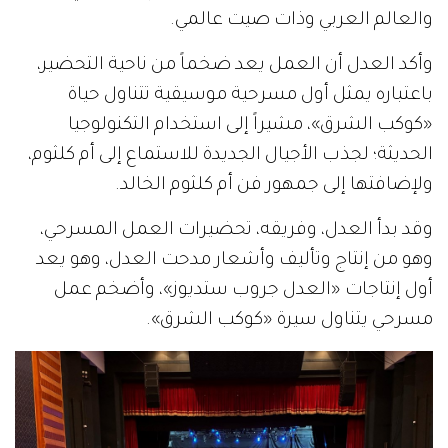
والعالم العربي وذات صيت عالمي.
وأكد العدل أن العمل يعد ضخماً من ناحية التحضير،
باعتباره يمثل أول مسرحية موسيقية تتناول حياة
«كوكب الشرق»، مشيراً إلى استخدام التكنولوجيا
الحديثة؛ لجذب الأجيال الجديدة للاستماع إلى أم كلثوم،
ولإضافتها إلى جمهور فن أم كلثوم الخالد.
وقد بدأ العدل، وفريقه، تحضيرات العمل المسرحي،
وهو من إنتاج وتأليف وأشعار مدحت العدل، وهو يعد
أول إنتاجات «العدل جروب ستديوز»، وأضخم عمل
مسرحي يتناول سيرة «كوكب الشرق».