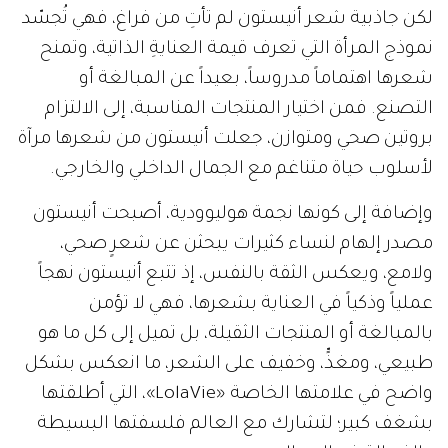
لكن جاذبية شعر أنيستون لم تأتِ من فراغ، فهي تُجسّد
نموذج المرأة التي تعرف قيمة العنايةِ الذاتية، وتمنح
شعرها اهتماماً مدروساً، بعيداً عن المبالغة أو
التصنع. فمن اختيار المنتجات المناسبة، إلى الالتزام
بروتين صحي ومتوازن، جعلت أنيستون من شعرها مرآة
لأسلوب حياة متناغم مع الجمال الداخلي والخارجي.
وإضافة إلى كونها نجمة هوليوودية، أصبحت أنيستون
مصدر إلهام لنساء كثيرات يبحثن عن شعرٍ صحي،
ولامع، ويعكس الثقة بالنفس، إذ تتبع أنيستون نهجاً
عملياً وذكياً في العناية بشعرها، فهي لا تؤمن
بالمبالغة أو المنتجات الثقيلة، بل تميل إلى كل ما هو
طبيعي، ومغذٍّ، وخفيف على الشعر، ما انعكس بشكل
واضح في علامتها الخاصة «LolaVie»، التي أطلقتها
بشغف كبير؛ لتشارك مع العالم فلسفتها البسيطة