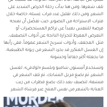
مبكرة من حياتها، أثناء الدراسة الثانوية، قد تسبب في
تلف شعرها، ومن هنا بدأت رحلة الحرص الشديد على
الشعر، ومن ذلك تقليل عدد مرات غسله، خاصة خلال
فترات الاستراحة من التصوير، حيث تفضّل أن تمنحه
فرصة للتنفس بعيداً عن تراكم المستحضرات أو
التعرض المفرط للحرارة الناتجة عن أدوات التصفيف،
مثل: المجفف، وأدوات تسريح الشعر عموماً، ففي رأيها
إن الغسل المتكرر قد يجرد الشعر من زيوته الطبيعية،
ما يجعله أكثر جفافاً وخشونة.
وتستخدم أنيستون شامبو وبلسم «لولافي»، لغسل
الشعر، ثم تضع مزيل التشابك، ثم تلف الشعر في
منشفة، لتضيف بعد ذلك بضع قطرات من زيت
العناية بالشعر من نفس المنتج عبر فرشاة الشعر.