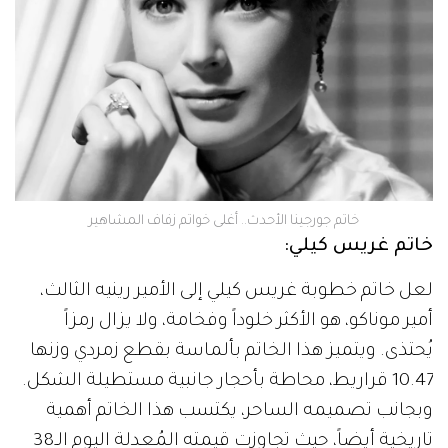
خاتم جورجينا الأحدث.. أغلى خواتم زفاف المشاهير
خاتم غريس كيلي:
لعل خاتم خطوبة غريس كيلي إلى الأمير رينيه الثالث،
أمير موناكو، هو الأكثر خلوداً وفخامة، ولا يزال رمزاً
يُحتذى. ويتميز هذا الخاتم بألماسة بقطع زمردي وزنها
10.47 قراريط، محاطة بأحجار جانبية مستطيلة الشكل.
وبجانب تصميمه الساحر، يكتسب هذا الخاتم أهمية
تاريخية أيضاً، حيث تجاوزت قيمته المُعدلة اليوم الـ38