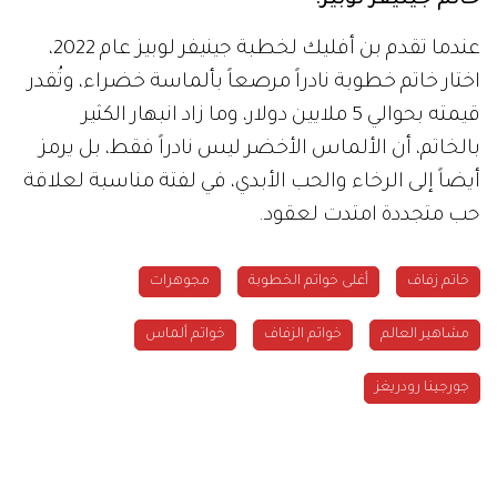
خاتم جينيفر لوبيز:
عندما تقدم بن أفليك لخطبة جينيفر لوبيز عام 2022،
اختار خاتم خطوبة نادراً مرصعاً بألماسة خضراء، وتُقدر
قيمته بحوالي 5 ملايين دولار، وما زاد انبهار الكثير
بالخاتم، أن الألماس الأخضر ليس نادراً فقط، بل يرمز
أيضاً إلى الرخاء والحب الأبدي، في لفتة مناسبة لعلاقة
حب متجددة امتدت لعقود.
خاتم زفاف
أغلى خواتم الخطوبة
مجوهرات
مشاهير العالم
خواتم الزفاف
خواتم ألماس
جورجينا رودريغز