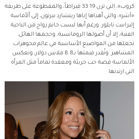
كروب»، التي تزن 33.19 قيراطاً، والمقطوعة على طريقة
«آشر»، والتي أهداها إياها ريتشارد بيرتون، إلى ألأماسة
إليزابيث تايلور. ورغم أنها ليست خاتم زواج من الناحية
الفنية، إلا أن أصولها الرومانسية، وحجمها الهائل،
تجعلها من المواضيع الأساسية في عالم مجوهرات
المشاهير. وتُقدر قيمتها بـ8.8 ملايين دولار، وتعكس
الألماسة قصة حب جريئة ومعقدة تماماً مثل المرأة
التي ارتدتها.