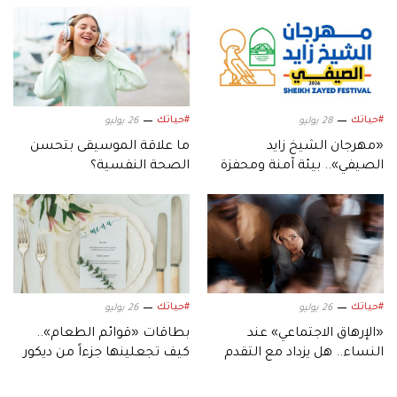
#حياتك
#حياتك
28 يوليو
26 يوليو
«مهرجان الشيخ زايد
ما علاقة الموسيقى بتحسن
الصيفي».. بيئة آمنة ومحفزة
الصحة النفسية؟
على الإبداع والابتكار
#حياتك
#حياتك
26 يوليو
26 يوليو
«الإرهاق الاجتماعي» عند
بطاقات «قوائم الطعام»..
النساء.. هل يزداد مع التقدم
كيف تجعلينها جزءاً من ديكور
في العمر؟
حفل الزفاف؟