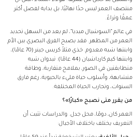
والتمثيل بلا خجل من عمرها. هؤلاء النساء أثبتن أن
منتصف العمر ليس حدًا نهائيًا، بل بداية لفصل أكثر
عمقًا وثراءً.
في عالم "السوشيال ميديا"، لم يعد من السهل تحديد
العمر من المظهر. فقد يصبح الفرق البصري بين الأم
وابنتها شبه معدوم. خذي مثلاً كريس جينر (70 عامًا)،
وابنتها كيم كارداشيان (44 عامًا): تبدوان شبه
متطابقتين في الصور، بملامح متقاربة، وطاقة
متشابهة، وأسلوب حياة مليء بالحيوية، رغم فارق
السنوات، وتجارب الحياة المختلفة.
من يقرر متى نصبح «كبارًا»؟
العمر كان، دومًا، محل جدل. والدراسات تثبت أن
التعريف يختلف باختلاف الأجيال: