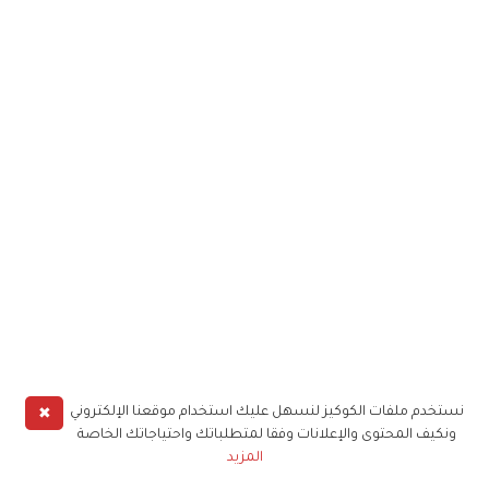
✖
نستخدم ملفات الكوكيز لنسهل عليك استخدام موقعنا الإلكتروني
ونكيف المحتوى والإعلانات وفقا لمتطلباتك واحتياجاتك الخاصة
المزيد