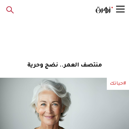
منتصف العمر.. نضج وحرية
#حياتك