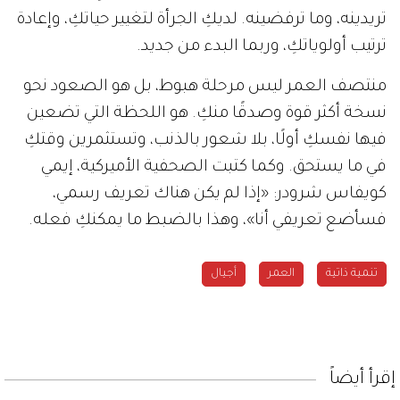
تريدينه، وما ترفضينه. لديكِ الجرأة لتغيير حياتكِ، وإعادة
ترتيب أولوياتكِ، وربما البدء من جديد.
منتصف العمر ليس مرحلة هبوط، بل هو الصعود نحو
نسخة أكثر قوة وصدقًا منكِ. هو اللحظة التي تضعين
فيها نفسكِ أولًا، بلا شعور بالذنب، وتستثمرين وقتكِ
في ما يستحق. وكما كتبت الصحفية الأميركية، إيمي
كويفاس شرودر: «إذا لم يكن هناك تعريف رسمي،
فسأضع تعريفي أنا»، وهذا بالضبط ما يمكنكِ فعله.
تنمية ذاتية
العمر
أجيال
إقرأ أيضاً