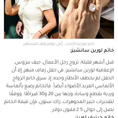
خاتم جورجينا الأحدث.. أغلى خواتم زفاف المشاهير
خاتم لورين سانشيز:
قبل أشهر قليلة، تزوج رجل الأعمال، جيف بيزوس،
الإعلامية لورين سانشيز، في حفل زفاف مبهر، إلا أن
الحفل لم يخطف الأنظار وحده، إذ سرق خاتم الزواج
الألماسي الفريد الأضواء أيضاً. فالخاتم رصع بألماسة
وردية بقطع وسادة، وزنها بين 20 و30 قيراطًا. ووفقًا
لتقديرات خبير المجوهرات، زاك ستون، فإن قيمة الخاتم
تصل إلى حوالي 2.5 مليون دولار.