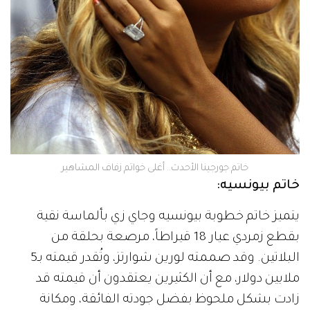
خاتم جورجينا الأحدث.. أغلى خواتم زفاف المشاهير
خاتم بيونسيه:
يتميز خاتم خطوبة بيونسيه وجاي زي بألماسة نقية
بقطع زمردي عيار 18 قيراطاً، مرصعة بحلقة من
البلاتين. وقد صممته لورين شوارتز، وتُقدر قيمته بـ5
ملايين دولار، مع أن الكثيرين يعتقدون أن قيمته قد
زادت بشكل ملحوظ بفضل جودته الفائقة، ومكانة