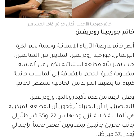
خاتم جورجينا الأحدث.. أغلى خواتم زفاف المشاهير
خاتم جورجينا رودريغيز:
أبهر خاتم عارضة الأزياء الإسبانية وحبيبة نجم الكرة
البرتغالي، جورجينا رودريغيز، الملايين من المتابعين،
حيث تميز بأنه قطعة استثنائية تتكون من ألماسة
بيضاوية كبيرة الحجم، بالإضافة إلى ألماسات جانبية
كبيرة، ما يضيف المزيد من الجاذبية لمظهر الخاتم.
وعلى الرغم من عدم تأكيد رونالدو، ورودريغيز،
للتفاصيل، إلا أن الخبراء يُرجّحون أن القطعة المركزية
هي ألماسة خلابة، تزن وحدها بين 22، و35 قيراطاً، إلى
جانب حجرين جانبيين بيضاويين أصغر حجماً، بإجمالي
يُقدر بـ37 قيراطًا.