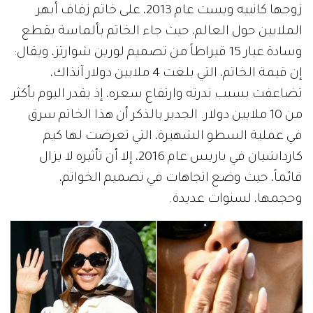
زوجها كانييه ويست عام 2013، على خاتم زفاف أبهر
الملايين حول العالم، حيث جاء الخاتم بألماسة بقطع
وسادة عيار 15 قيراطاً من تصميم لورين شوارتز، ويقال:
إن قيمة الخاتم، التي بلغت 4 ملايين دولار آنذاك،
تضاعفت بسبب ندرته وارتفاع سعره، إذ يقدر اليوم بأكثر
من 10 ملايين دولار. الجدير بالذكر أن هذا الخاتم سرق
في عملية السطو الشهيرة، التي تعرضت لها كيم
كارداشيان في باريس عام 2016، إلا أن تأثيره لا يزال
قائماً، حيث وضع اتجاهات في تصميم الخواتم،
وحجمها، لسنوات عديدة.