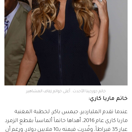
خاتم جورجينا الأحدث.. أغلى خواتم زفاف المشاهير
خاتم ماريا كاري:
عندما تقدم الملياردير، جيمس باكر، لخطبة المغنية
ماريا كاري عام 2016، أهداها خاتماً ألماسياً بقطع الزمرد
عيار 35 قيراطاً، وقُدرت قيمته بـ10 ملايين دولار، ورغم أن