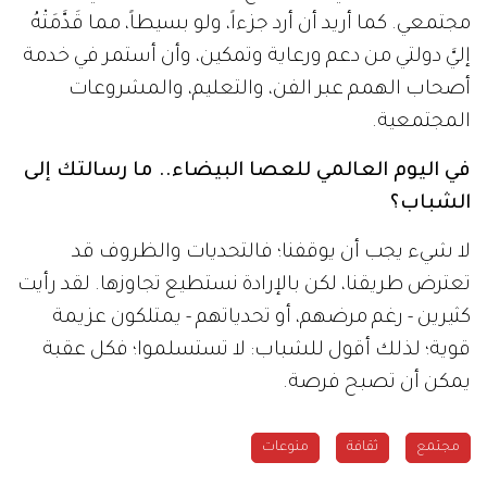
مجتمعي. كما أريد أن أرد جزءاً، ولو بسيطاً، مما قَدَّمَتْهُ
إليَّ دولتي من دعم ورعاية وتمكين، وأن أستمر في خدمة
أصحاب الهمم عبر الفن، والتعليم، والمشروعات
المجتمعية.
في اليوم العالمي للعصا البيضاء.. ما رسالتك إلى
الشباب؟
لا شيء يجب أن يوقفنا؛ فالتحديات والظروف قد
تعترض طريقنا، لكن بالإرادة نستطيع تجاوزها. لقد رأيت
كثيرين - رغم مرضهم، أو تحدياتهم - يمتلكون عزيمة
قوية؛ لذلك أقول للشباب: لا تستسلموا؛ فكل عقبة
يمكن أن تصبح فرصة.
مجتمع
ثقافة
منوعات