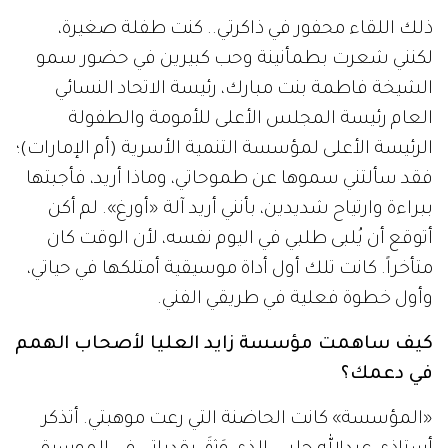
ذلك اللقاء محفور في ذاكرتي.. كنت طفلة صغيرة،
لكنني شعرت بطمأنينة وحب كبيرين في حضور سمو
الشيخة فاطمة بنت مبارك، رئيسة الاتحاد النسائي
العام رئيسة المجلس الأعلى للأمومة والطفولة
الرئيسة الأعلى لمؤسسة التنمية الأسرية (أم الإمارات)؛
فقد سألتني سموها عن طموحاتي، وماذا أريد، فأجبتها
ببراءة وارتياح شديدين، بأنني أريد آلة «أورغ». لم أكن
أتوقع أن يُلبى طلبي في اليوم نفسه، لأن الوقت كان
متأخراً. كانت تلك أول أداة موسيقية أمتلكها في حياتي،
وأول خطوة فعلية في طريقي الفني.
كيف ساهمت مؤسسة زايد العليا لأصحاب الهمم
في دعمك؟
«المؤسسة» كانت الحاضنة التي رعت موهبتي. أتذكر