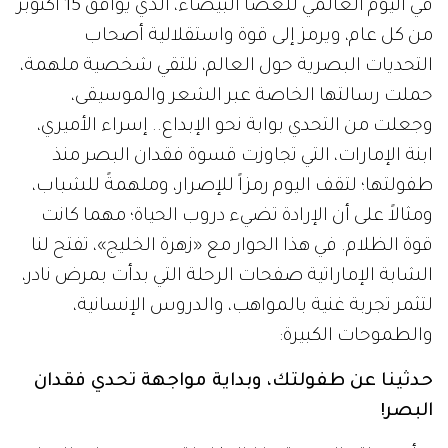
في اليوم العالمي للعصا البيضاء، الذي يوافق 15 أكتوبر
من كل عام، ويرمز إلى قوة واستقلالية أصحاب
التحديات البصرية حول العالم، نلتقي شخصية ملهمة،
حملت رسالتها الخاصة عبر الشعر والموسيقى،
وجعلت من التحدي بوابة نحو الإبداع.. إسراء الأميري،
ابنة الإمارات، التي تجاوزت قسوة فقدان البصر منذ
طفولتها؛ لتقف اليوم رمزاً للإصرار، وملهمةً للشباب،
ومثالاً على أن الإرادة تضيء دروب الحياة؛ مهما كانت
قوة الظلام. في هذا الحوار مع «زهرة الخليج»، تفتح لنا
الشابة الإماراتية صفحات الرحلة التي بدأت بمرض نادر،
لتثمر تجربة غنية بالمواهب، والدروس الإنسانية،
والطموحات الكبيرة:
حدثينا عن طفولتك، وبداية مواجهة تحدي فقدان
البصر!