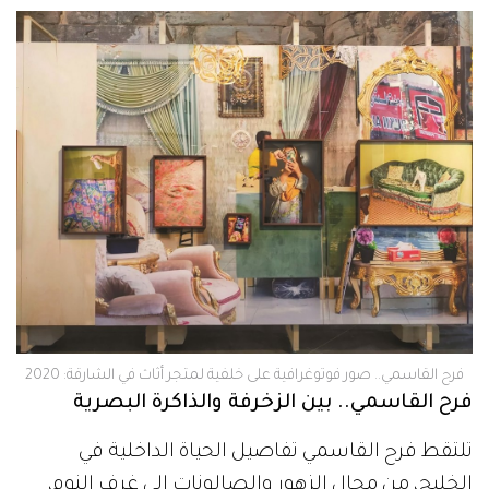
فرح القاسمي.. صور فوتوغرافية على خلفية لمتجر أثاث في الشارقة: 2020
فرح القاسمي.. بين الزخرفة والذاكرة البصرية
تلتقط فرح القاسمي تفاصيل الحياة الداخلية في
الخليج، من محال الزهور والصالونات إلى غرف النوم،