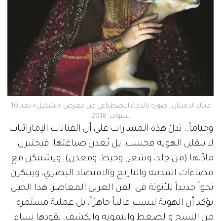
ميثاء الدميثان.. صورة بالذكاء الاصطناعي من معرض «تشكيل» بعد 10
سنوات: 2018
وختاماً.. تدلّ هذه المسارات على أن الفنانات الإماراتيات
لا ينقلن الهوية فحسب، بل يُعدن صياغتها، فيختبرن
مادّتها (من جلد، وشعر، وخيط، ومعدن)، ويشتبكن مع
فضاءات المدينة والتاريخ والاقتصاد البصري، ويبتكرن
نحواً جديداً للأنوثة في الفن العربي المعاصر. هذا الجيل
يؤكد أن الهوية ليست قالباً جاهزاً، بل عملية مستمرة
من النسج والضغط والتمويه والكشف، تقودها نساء