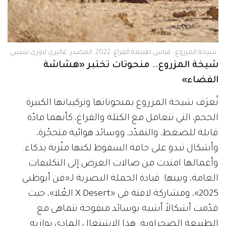
شيخة المزروع.. قياس طبيعة الفراغ: 2022. المصدر: غاليري لاوري شبيبي
شيخة المزروع.. منحوتات تختبر «هشاشة
الفضاء»
تُعرَف شيخة المزروع بمنحوتاتها وتركيباتها الكبيرة
الحجم، التي تتعامل مع الكتلة والفراغ، كأنهما مادّة
قابلة للضغط، والتمدّد، ووسائد هوائية متحجّرة،
وأشكال تبدو على حافة السقوط لكنها متّزنة بذكاء.
وأعمالها امتدت من صالات العرض إلى التكليفات
العامة، وبينها: قيادة الحملة البصرية لـ«فن أبوظبي
2025»، ومشاركة لافتة في «X Desert العُلا»، حيث
قدّمت أشكالاً أشبه بوسائد منفوخة تتماهى مع
الطبيعة الصحراوية. هذا الاشتغال المادي يوازيه