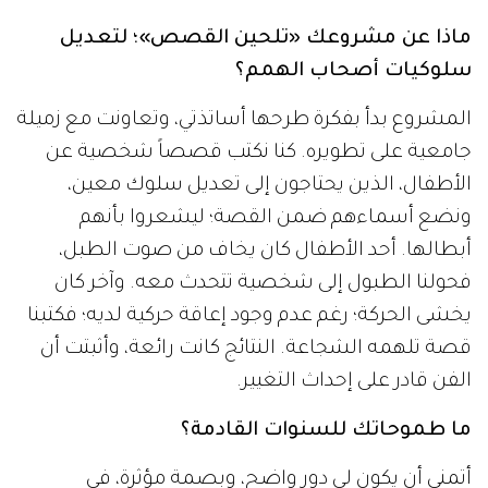
ماذا عن مشروعك «تلحين القصص»؛ لتعديل
سلوكيات أصحاب الهمم؟
المشروع بدأ بفكرة طرحها أساتذتي، وتعاونت مع زميلة
جامعية على تطويره. كنا نكتب قصصاً شخصية عن
الأطفال، الذين يحتاجون إلى تعديل سلوك معين،
ونضع أسماءهم ضمن القصة؛ ليشعروا بأنهم
أبطالها. أحد الأطفال كان يخاف من صوت الطبل،
فحولنا الطبول إلى شخصية تتحدث معه. وآخر كان
يخشى الحركة؛ رغم عدم وجود إعاقة حركية لديه؛ فكتبنا
قصة تلهمه الشجاعة. النتائج كانت رائعة، وأثبتت أن
الفن قادر على إحداث التغيير.
ما طموحاتك للسنوات القادمة؟
أتمنى أن يكون لي دور واضح، وبصمة مؤثرة، في