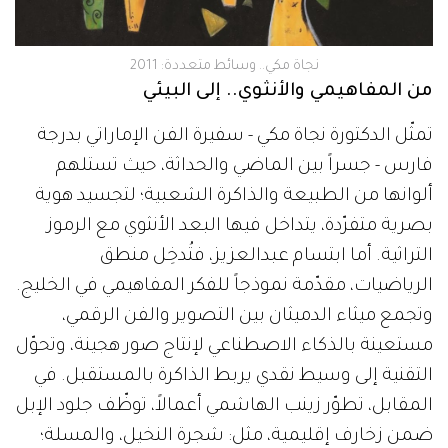
نجاة مكي.. وسائط متعددة: 2011
من المفاهيمي والأنثوي.. إلى البيئي
تمثّل الدكتورة نجاة مكي - سفيرة الفن الإماراتي بدرجة
فارس - جسراً بين الماضي والحداثة، حيث تستلهم
ألوانها من الطبيعة والذاكرة الشعبية؛ لتجسيد هوية
بصرية متفرّدة، يتداخل فيها البعد الأنثوي مع الرموز
التراثية. أما ابتسام عبدالعزيز، فتُدخِل منطق
الرياضيات، مقدّمة نموذجاً للفكر المفاهيمي في الخليج.
وتجمع ميثاء الدميثان بين التصوير والفن الرقمي،
مستعينة بالذكاء الاصطناعي لإنتاج صور هجينة، وتحوّل
التقنية إلى وسيط نقدي يربط الذاكرة بالمستقبل. في
المقابل، تطوّر زينب الهاشمي أعمالاً، توظّف جلود الإبل
ضمن زخارف إقليمية، مثل: شجرة النخيل، والمسلة؛