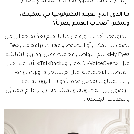
الإبداعي، وابتكار محتوى يخاطب المجتمع بصدق.
ما الدور، الذي لعبته التكنولوجيا في تمكينك،
وتمكين أصحاب الهمم بصرياً؟
التكنولوجيا أحدثت ثورة في حياتنا؛ فلم نَعُدْ بحاجة إلى من
يصف لنا المكان أو النصوص، فهناك برامج مثل «Be
My Eyes» تتيح التواصل مع متطوعين، وقارئ الشاشة،
مثل: «VoiceOver» لآيفون، و«TalkBack» لأندرويد. حتى
المنصات الاجتماعية، مثل: «إنستغرام، وتيك توك»،
باتت بمتناولنا بفضل هذه الأدوات. اليوم، لم يعد
الوصول إلى المعلومة، والمشاركة في الإعلام، مقيدَيْن
بالتحديات الجسدية.