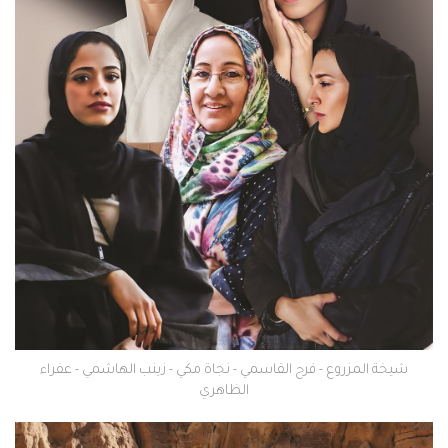
شيخة المزروع - فرح القاسمي - نجاة مكي - زينب الهاشمي - عفراء
الظاهري