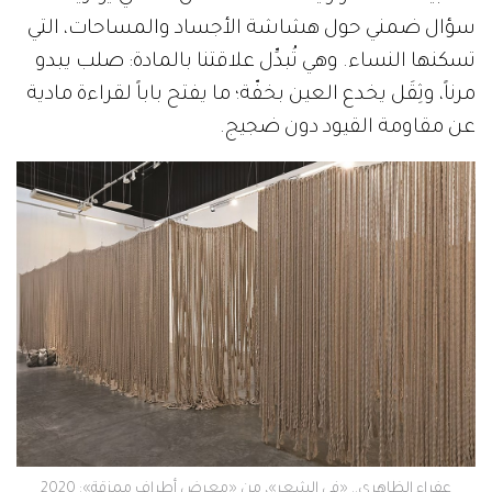
سؤال ضمني حول هشاشة الأجساد والمساحات، التي
تسكنها النساء. وهي تُبدِّل علاقتنا بالمادة: صلب يبدو
مرناً، وثِقَل يخدع العين بخفّة؛ ما يفتح باباً لقراءة مادية
عن مقاومة القيود دون ضجيج.
عفراء الظاهري.. «في الشعر»، من «معرض أطراف ممزقة»: 2020