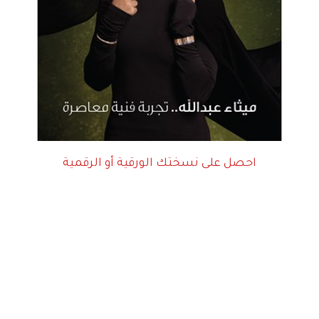
احصل على نسختك الورقية أو الرقمية