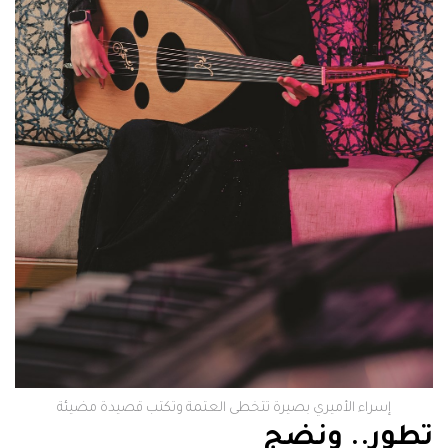
إسراء الأميري بصيرة تتخطى العتمة وتكتب قصيدة مضيئة
تطور.. ونضج