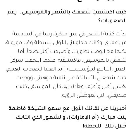
كيف اكتشفتِ شغفك بالشعر والموسيقى.. رغم
الصعوبات؟
بدأت كتابة الشعر في سن مبكرة، ربما في السادسة
من عمري، وكانت محاولاتي الأولى بسيطة وغير موزونة،
لكنها مع الوقت تطورت، وأصبحت أكثر نضجاً. أما
شغفي بالموسيقى، فاكتشفته؛ عندما التحقت بمركز
العين، التـابـــع لمؤســـســـــــة زايد العليا لأصحاب الهمم،
حيث شجعني الأساتذة على تنمية موهبتي، ووجدت
نفسي أغني وأعزف و«أدندن»، كأن الموسيقى كانت
صديقتي، التي تعوضني الرؤية.
أخبرينا عن لقائك الأول مع سمو الشيخة فاطمة
بنت مبارك (أم الإمارات)، والشعور الذي انتابك
خلال تلك اللحظة!