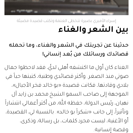
إسراء الأميري بصيرة تتخطى العتمة وتكتب قصيدة مضيئة
بين الشعر والغناء
حدثينا عن تجربتك في الشعر والغناء، وما تحمله
قصائدك ورسائلك من بُعد إنساني!
الغناء كان أول ما اكتشفه أهلي لديَّ، فقد لاحظوا جمال
صوتي منذ الصغر. وأكثر قصائدي وطنية، كتبتها حباً في
بلادي وقادتها، فكانت قصيدة «بو خالد فخر الأجيال»،
الموجهة إلى صاحب السمو الشيخ محمد بن زايد آل
نهيان، رئيس الدولة، حفظه الله، من أكثر أعمالي انتشاراً
وتأثيراً، إلى جانب «شكراً بو خالد». بالنسبة لي، القصيدة،
أو الأغنية، ليست مجرد كلمات، بل رسالة، وذكرى،
وقصة إنسانية.