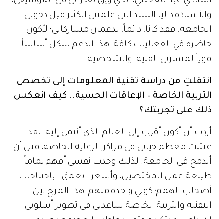
أستاذي عبدالله حلبي، الذي وَثِقَ بقدراتي في الموسيقى،
والأستاذة داليا السيد التي علمتني الكثير قبل دخولي
الجامعة. فقد كانا، دائماً، يدعمان مشاركاتي؛ لأكون
حاضرة في الفعاليات كافة. هذا الدعم شكل أساساً
قوياً لمسيرتي الفنية، والشخصية.
انتقلتِ من دراسة تقنية المعلومات إلى تخصص
التربية الخاصة – الإعاقات الحسية.. كيف انعكس
ذلك على تجربتك؟
أردت أن أكون أقرب إلى العالم الذي أنتمي إليه. لقد
عشت معظم حياتي في مراكز الرعاية الخاصة، قبل أن
أندمج في الجامعة. لذلك وجدت نفسي أفهم تماماً
طبيعة عمل المختصين، وأشعر - بعمق - باحتياجات
أصحاب الهمم؛ كوني واحدة منهم. هذا المزج بين
التقنية والتربية الخاصة ساعدني في تطوير أسلوبي