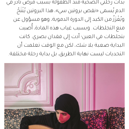
بدأت رحلتي الصحية منذ الطفولة بسبب مرض نادر في
الدم يُسمى «نقص بروتين سي»، هذا البروتين يُنْتَجُ
ويُفْرَزُ من الكبد إلى الدورة الدموية، وهو مسؤول عن
منع التجلطات. وبسبب غياب هذه المادة، أُصبت
بتجلطات في العين؛ أدت إلى فقدان بصري. كانت
البداية صعبة بلا شك، لكن مع الوقت تعلمت أن
التحديات ليست نهاية الطريق، بل بداية رحلة مختلفة.