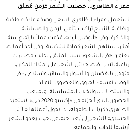
عفراء الظاهري.. خصلات الشَّعر كزمنٍ مُعلّق
تستعمل عفراء الظاهري الشعر بوصفه مادة عاطفية
وثقافية؛ لتنسج تراكيب تتأمل الزمن والهشاشة
والذاكرة. وفي «أبوظبي آرت»، قدّمت عملاً بارتفاع ستة
أمتار، يستلهم الشعر كمادة تشكيلية. وفي أحد أعمالها
بعنوان «في الشعر»، يسير المتلقي بجانب فضاءات
رباعية، تتدلى فيها جدائل الشَّعر على امتداد المكان،
فتوحي بالقضبان والأسوار والستائر، وتستدعي - في
الوقت نفسه - الحيوي والعضوي: التوالد،
والاستطالات، والخلايا المتسلسلة. وبملعب
الحصون، الذي أنجزته في «إكسبو 2020 دبي»، تستعيد
الظاهري ذكريات الطفولة، لذا تحول أعمالها «الأثر
الجسدي» للشعر إلى بُعد اجتماعي، حيث يغدو الشعر
أرشيفاً للذات، والجماعة.