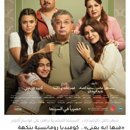
شهر حافل بالإصدارات.. السينما المصرية تراهن على موسم أكتوبر
«فيها إيه يعني».. كوميديا رومانسية بنكهة