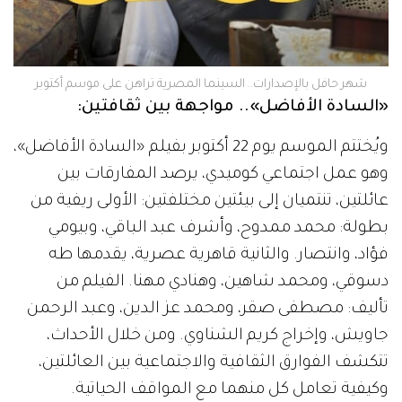
شهر حافل بالإصدارات.. السينما المصرية تراهن على موسم أكتوبر
«السادة الأفاضل».. مواجهة بين ثقافتين:
ويُختتم الموسم يوم 22 أكتوبر بفيلم «السادة الأفاضل»،
وهو عمل اجتماعي كوميدي، يرصد المفارقات بين
عائلتين، تنتميان إلى بيئتين مختلفتين: الأولى ريفية من
بطولة: محمد ممدوح، وأشرف عبد الباقي، وبيومي
فؤاد، وانتصار. والثانية قاهرية عصرية، يقدمها طه
دسوقي، ومحمد شاهين، وهنادي مهنا. الفيلم من
تأليف: مصطفى صقر، ومحمد عز الدين، وعبد الرحمن
جاويش، وإخراج كريم الشناوي. ومن خلال الأحداث،
تتكشف الفوارق الثقافية والاجتماعية بين العائلتين،
وكيفية تعامل كل منهما مع المواقف الحياتية.