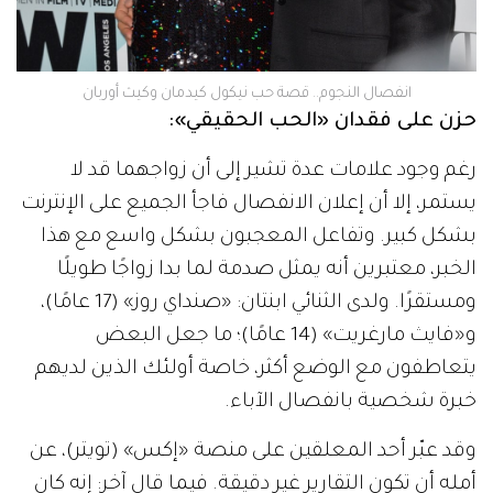
انفصال النجوم.. قصة حب نيكول كيدمان وكيث أوربان
حزن على فقدان «الحب الحقيقي»:
رغم وجود علامات عدة تشير إلى أن زواجهما قد لا
يستمر، إلا أن إعلان الانفصال فاجأ الجميع على الإنترنت
بشكل كبير. وتفاعل المعجبون بشكل واسع مع هذا
الخبر، معتبرين أنه يمثل صدمة لما بدا زواجًا طويلًا
ومستقرًا. ولدى الثنائي ابنتان: «صنداي روز» (17 عامًا)،
و«فايث مارغريت» (14 عامًا)؛ ما جعل البعض
يتعاطفون مع الوضع أكثر، خاصة أولئك الذين لديهم
خبرة شخصية بانفصال الآباء.
وقد عبّر أحد المعلقين على منصة «إكس» (تويتر)، عن
أمله أن تكون التقارير غير دقيقة. فيما قال آخر: إنه كان