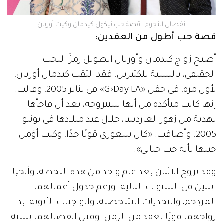
انفصال النجوم.. قصة حب نيكول كيدمان وكيث أوربان
قصة حب أطول من العقدين:
أصبح زواج كيدمان وأوربان الطويل رمزًا للحب
الحقيقي، بالنسبة للكثيرين. فقد التقت كيدمان أوربان،
لأول مرة، في حفل «G›Day LA» في يناير 2005، وقالت:
إنها كانت متأكدة من أنها ستتزوجه، بعد أن فاجأها
بهدية من زهور الغاردينيا، خلال عيد ميلادها في يونيو
2005. وأضافت: «كان شعوري قويًا جدًا، وكنت أؤمن
حينها بأنه حب حياتي».
وقد تزوج الاثنان بعد عام واحد من هذه اللحظة، وأنجبا
ابنتين في السنوات التالية. ورغم جدول أعمالهما
المزدحم، والتحديات الشخصية، والواجبات الأبوية، بدا
زواجهما قويًا لعقد من الزمن. وقبل انفصالهما بسنة