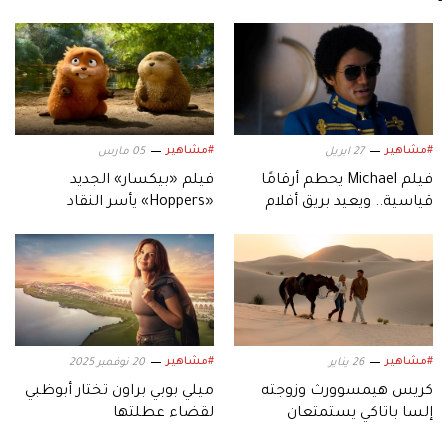
#مشاهير
#مشاهير
27 ابريل
05 مارس
فيلم Michael يحطم أرقامًا
فيلم «بيكسار» الجديد
قياسية.. ويعيد بريق أفلام
«Hoppers» يأسر النقاد
السيرة الموسيقية
بعالمه.. وشخصياته المميزة
#مشاهير
#مشاهير
26 يناير
20 نوفمبر 2025
كريس هيمسوورث وزوجته
ميلي بوبي براون تختار أبوظبي
إلسا باتاكي يستمتعان
لقضاء عطلتها
بعطلتهما العائلية في أبوظبي