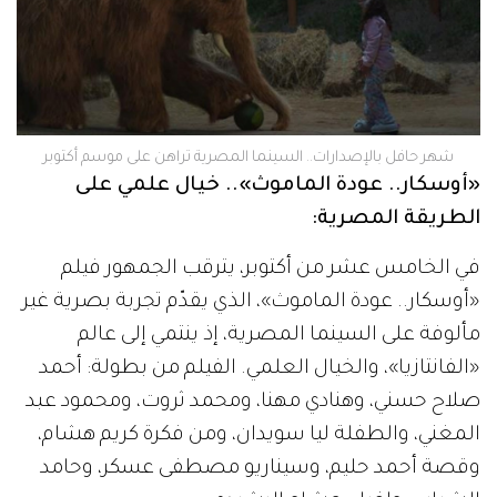
شهر حافل بالإصدارات.. السينما المصرية تراهن على موسم أكتوبر
«أوسكار.. عودة الماموث».. خيال علمي على
الطريقة المصرية:
في الخامس عشر من أكتوبر، يترقب الجمهور فيلم
«أوسكار.. عودة الماموث»، الذي يقدّم تجربة بصرية غير
مألوفة على السينما المصرية، إذ ينتمي إلى عالم
«الفانتازيا»، والخيال العلمي. الفيلم من بطولة: أحمد
صلاح حسني، وهنادي مهنا، ومحمد ثروت، ومحمود عبد
المغني، والطفلة ليا سويدان، ومن فكرة كريم هشام،
وقصة أحمد حليم، وسيناريو مصطفى عسكر، وحامد