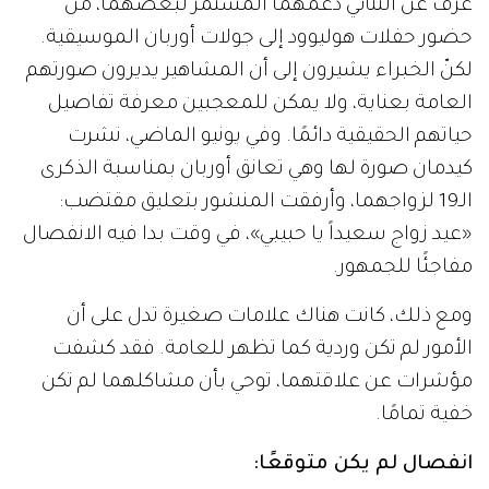
عرف عن الثنائي دعمهما المستمر لبعضهما، من
حضور حفلات هوليوود إلى جولات أوربان الموسيقية.
لكنّ الخبراء يشيرون إلى أن المشاهير يديرون صورتهم
العامة بعناية، ولا يمكن للمعجبين معرفة تفاصيل
حياتهم الحقيقية دائمًا. وفي يونيو الماضي، نشرت
كيدمان صورة لها وهي تعانق أوربان بمناسبة الذكرى
الـ19 لزواجهما، وأرفقت المنشور بتعليق مقتضب:
«عيد زواج سعيداً يا حبيبي»، في وقت بدا فيه الانفصال
مفاجئًا للجمهور.
ومع ذلك، كانت هناك علامات صغيرة تدل على أن
الأمور لم تكن وردية كما تظهر للعامة. فقد كشفت
مؤشرات عن علاقتهما، توحي بأن مشاكلهما لم تكن
خفية تمامًا.
انفصال لم يكن متوقعًا: