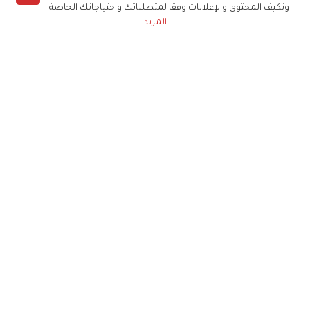
ونكيف المحتوى والإعلانات وفقا لمتطلباتك واحتياجاتك الخاصة
المزيد
حملوا تطبيق
زهرة الخليج
الاشتراك للحصول على ملخص أسبوعي على بريدك
الإلكتروني