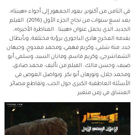
في الثامن من أكتوبر، يعود الجمهور إلى أجواء «هيبتا»،
بعد تسع سنوات من نجاح الجزء الأول (2016). الفيلم
الجديد، الذي يحمل عنوان «هيبتا.. المناظرة الأخيرة»،
يقدمه المخرج هادي الباجوري برؤية مختلفة، وبأبطال
جدد: منة شلبي، وكريم فهمي، ومحمد ممدوح، وجيهان
الشماشرجي، وكريم قاسم، ومايان السيد، وسلمى أبو
ضيف، وحسن مالك. الفيلم من تأليف: محمد صادق،
ومحمد جلال، ونورهان أبو بكر. ويواصل الغوص في
الأسئلة العاطفية الكبرى حول الحب، وتقاطع مصائر
العشاق في زمن متغير.