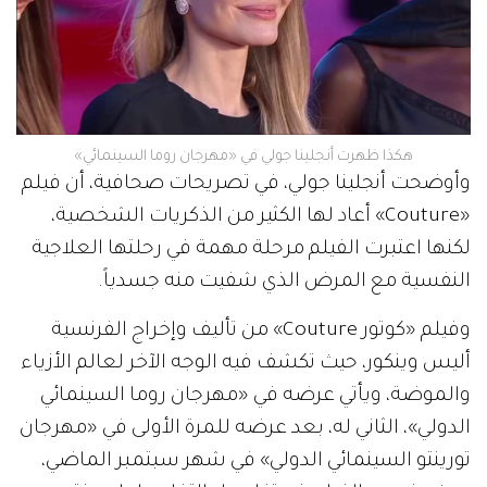
هكذا ظهرت أنجلينا جولي في «مهرجان روما السينمائي»
وأوضحت أنجلينا جولي، في تصريحات صحافية، أن فيلم
«Couture» أعاد لها الكثير من الذكريات الشخصية،
لكنها اعتبرت الفيلم مرحلة مهمة في رحلتها العلاجية
النفسية مع المرض الذي شفيت منه جسدياً.
وفيلم «كوتور Couture» من تأليف وإخراج الفرنسية
أليس وينكور، حيث تكشف فيه الوجه الآخر لعالم الأزياء
والموضة، ويأتي عرضه في «مهرجان روما السينمائي
الدولي»، الثاني له، بعد عرضه للمرة الأولى في «مهرجان
تورينتو السينمائي الدولي» في شهر سبتمبر الماضي،