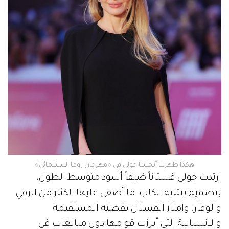
هكذا ظهرت أنجلينا جولي في «مهرجان روما السينمائي»
ارتدت جولي فستاناً ضيقاً أسود متوسط الطول،
بتصميم يشبه الكاب، ما أضفى عليها الكثير من الرقي
والوقار. وامتاز الفستان بقصته المستقيمة
والانسيابية التي أبرزت قوامها دون مبالغات في