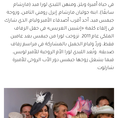
في حياة أميرة ويلز، ومنهن الليدي لورا ميد (مارشام
سابقًا)، ابنة جوليان مارشام، إيرل رومني الثامن، وزوجة
جيمس ميد، أحد أقرب أصدقاء الأمير وليام، الذي شارك
في إلقاء كلمة «إشبين العريس» في حفل الزفاف
الملكي عام 2011. تزوجت لورا من جيمس بعد عامين
فقط، وردّ وليام الجميل بالمشاركة في مراسم زفاف
صديقه. وتُعد الليدي لورا الأم الروحية للأمير لويس،
فيما يشغل زوجها جيمس دور الأب الروحي للأميرة
شارلوت.