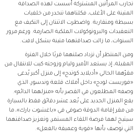
تجارب المرأتين المشتركة أسست لهذه الصداقة
المتينة على الأغلب، فكلتاهما تنحدر من خلفيات
بسيطة ومتقاربة. واضطرت الاثنتان إلى التكيف مع
التعقيدات والبروتوكولات الملكية الصارمة. ورغم مرور
السنوات، ما زالت صداقتهما متينة بشكل لافت.
ومن المنتظر أن تزداد صلتهما قربًا خلال الفترة
المقبلة، إذ يستعد الأمير وليام وزوجته كيت للانتقال من
مقرّهما الحالي «أديلايد كوتدج» إلى منزل أكبر يُدعى
«فوريست لودج» داخل أملاك قلعة وندسور، الذي
وصفه المطلعون في القصر بأنه «منزلهما الدائم».
يقع المنزل الجديد على بُعد عشر دقائق فقط بالسيارة
من مقر إقامة الدوقة صوفي في «باغشوت بارك»، ما
سيتيح لهما فرصة اللقاء المستمر، وتعزيز صداقتهما
التي توصف بأنها «قوية وعميقة بالفعل».