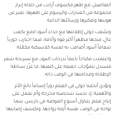
التفاصيل، مع ظهر مكشوف أرادت من خلاله إبراز
مجموعة من العبارات والرسوم على ظهرها، تعبر عن
هويتها وتفكيرها ورسائلها الذاتية.
ونسّقت جولي إطلالتها مع حذاء أسود لامع بكعب
عالٍ، منحها مظهراً أكثر قوة وأناقة، فيما اختارت جورباً
شفافاُ أسود أضافت به لمسة كلاسيكية مكمّلة.
واعتمدت مكياجاً ناعماً بدرجات النيود، مع تسريحة شعر
منسدل بتموّجات خفيفة على كتفيها، ما عزّز بساطة
الإطلالة وفخامتها في الوقت ذاته.
وتؤدي أنجلينا جولي في الفيلم دوراً إنسانياً بالغ الأثر
والأهمية، إذ تجسد شخصية مخرجة وأم تعمل على
إنتاج فيلم، يتناول أسبوع الموضة في باريس، بينما
تواجه في الوقت نفسه أزمة زواجها، وتكتشف إصابتها