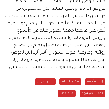
حيث يغوص الفيلم في تفاصيل التفاصيل لمهنة
عروض الأزياء. ويحكي الفيلم، الذي تم تصويره في
كواليس دار شانيل العريقة للأزياء، قصة ثلاث سيدات،
هن: النجمة الأميركية أنجلينا جولي التي تقدم دور مخرجة،
تُلقى على عاتقها مهمة تصوير فيلم عن «أسبوع
باريس للموضة»، والممثلة السويسرية الصاعدة إيلا
رومف، التي تمثل دور خبيرة تجميل، تحلم بأن تصبح
روائية، وعارضة جنوب السودان أنيير أني، التي تخوض
أولى تجاربها التمثيلية، وتقدم شخصية عارضة أزياء
مبتدئة، إضافة إلى مجموعة من الممثلين الفرنسيين.
إطلالة أنيقة
مشاير العالم
أنجلينا جولي
نجمات هوليوود
فيلم جديد