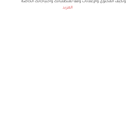
ونكيف المحتوى والإعلانات وفقا لمتطلباتك واحتياجاتك الخاصة
المزيد
حملوا تطبيق
زهرة الخليج
الاشتراك للحصول على ملخص أسبوعي على بريدك
الإلكتروني
لن تتم مشاركة بياناتكم الشخصية مع أي طرف ثالث