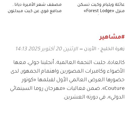
عائلة ويليام وكيت تسكن
مصفف شعر الأميرة ديانا..
منزل «Forest Lodge»
مدافع قوي عن كيت ميدلتون
التاريخي.. أخيراً
وشعرها الأشقر
#مشاهير
زهرة الخليج - الأردن
الإثنين 20 أكتوبر 2025 14:13
كالعادة، جلبت النجمة العالمية، أنجلينا جولي، معها
الأضواء وكاميرات المصورين واهتمام الجمهور، لدى
حضورها العرض العالمي الأول لفيلمها «كوتور
Couture»، ضمن فعاليات «مهرجان روما السينمائي
الدولي»، في دورته العشرين.