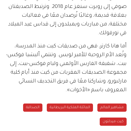
صوفي إلى روبرت سنغز عام 2018. وترتبط الصديقتان
بعلاقة قديمة، وغالبًا تُرصدان معًا في فعاليات
مختلفة، من مباريات ويمبلدون إلى قداس عيد الميلاد
في نورفولك.
أما هانا كارتر، فهي من صديقات كيت منذ المدرسة،
وتُعد الأم الروحية للأمير لويس. وتنتمي أليشيا فوكس-
بيت، شقيقة الفارس الأولمبي وليام فوكس-بيت، إلى
مجموعة الصديقات المقربات من كيت منذ أيام كلية
مارلبورو، وشاركتا معًا في فريق التجديف النسائي
المعروف باسم «الأخوات».
مشاهير العالم
العائلة الملكية البريطانية
الصداقة
كيت ميدلتون