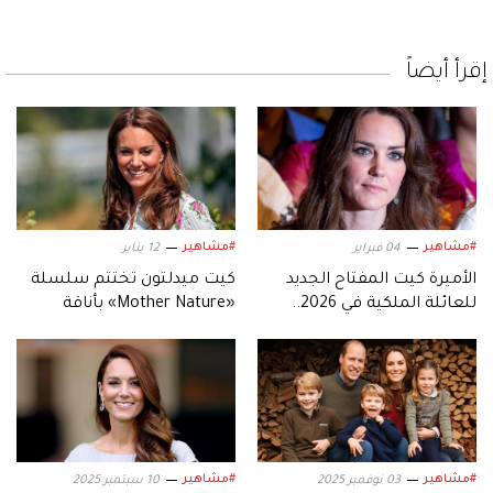
إقرأ أيضاً
#مشاهير
#مشاهير
04 فبراير
12 يناير
الأميرة كيت المفتاح الجديد
كيت ميدلتون تختتم سلسلة
للعائلة الملكية في 2026..
«Mother Nature» بأناقة
بحسب الخبراء
ملكية ورسالة إنسانية
#مشاهير
#مشاهير
03 نوفمبر 2025
10 سبتمبر 2025