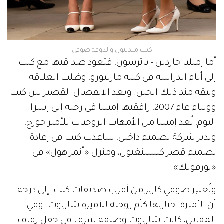
كيت ميدلتون والدوقة صوفي
أما إميليا جاردين - باترسون، فتعود صداقتها مع كيت
إلى أيام الدراسة في كلية مارلبورو، وظلت العلاقة
وثيقة منذ ذلك الحين. وبعد الانفصال القصير بين كيت
ووليام عام 2007، رافقتها إميليا في رحلة إلى إيبيزا.
اليوم، تُعد إميليا من الأمهات الروحيات للأمير جورج،
وتدير شركة تصميم داخلي، ساعدت كيت في إعادة
تصميم قصر كنسينغتون، ومنزل «أنمر هول» في
«نورفولك».
وتُعتبر صوفي كارتر من أقرب صديقات كيت، إلى درجة
أن الأميرة اختارتها كأم روحية للأميرة شارلوت. وفي
المقابل، كانت شارلوت وصيفة شرف في حفل زفاف