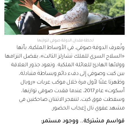
لحظة فقدان الدوقة صوفي لتوازنها
وتُعرف الدوقة صوفي، في الأوساط الملكية، بأنها
«السلاح السري للملك تشارلز الثالث»، بفضل التزامها
وولائها الهادئ للعائلة الملكية. وتعود جذور العلاقة
بين كيت وصوفي إلى دفء دائم وبساطة متبادلة،
وظهرتا علنًا لأول مرة خلال موكب عربات «رويال
أسكوت» عام 2017، عندما فقدت صوفي توازنها،
وسقطت فوق كيت، لتنفجر الاثنتان ضاحكتين في
مشهد عفوي نال إعجاب الحضور.
قواسم مشتركة.. ووجود مستمر: