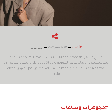
10 نوفمبر 2025
#أناقتك
لاما عزت
مكياج وشعر: Michel Kiwarkis
ستايلست: Slimi Deya / مساعدة
ستايليست: Beverly
موقع التصوير: Bicki Boss Studio
تصوير فيديو: Saif
Alazawei / مساعد فيديو: Salman
مساعد مصور: Jasi
تصوير: Michel
Takla
#مجوهرات وساعات