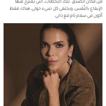
من مكان الصدق. تلك اللحظات، التي يمتزج فيها
الإيقاع بالنَّفَس، ويختفي كل شيء حولي، هناك فقط
أكون في سلام تام مع ذاتي.