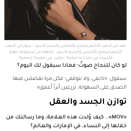
عقد من الذهب الأصفر مرصع بالألماس واليشم الأسود - سوار من الذهب
الأصفر مرصع بالألماس واليشم الأسود.. كلاهما من مجموعة «زهرة
الأميرة» من Roberto Coin - جاكيت من Dumist Studio
لو كان للنجاح صوتٌ؛ فماذا سيقول لك اليوم؟
سيقول: «تابعي، ولا تتوقفي؛ فكل مرة تفضلين فيها
الصدق على السهولة، تزرعين أثراً أعمق».
توازن الجسد والعقل
«MOV».. كيف وُلدت هذه العلامة، وما رسالتك من
خلالها إلى النساء، في الإمارات والعالم؟