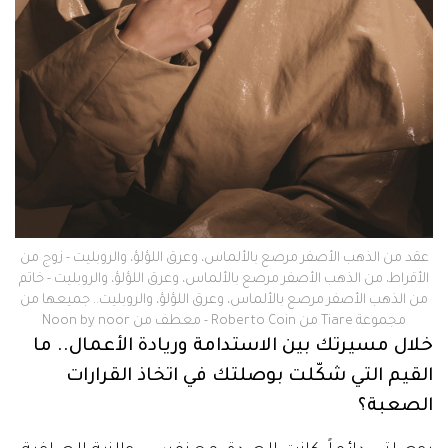
عقد من الذهب الأصفر مرصع بالألماس، وعرق اللؤلؤ، والروبليت - زوج من
الأقراط، من الذهب الأصفر مرصع بالألماس، وعرق اللؤلؤ، والروبليت - خاتم
من الذهب الأصفر مرصع بالألماس، وعرق اللؤلؤ، والروبليت.. جميعها من
مجموعة Tiare من Roberto Coin - معطف من Noon by noor
خلال مسيرتك بين الاستدامة وريادة الأعمال.. ما
القيم التي شكّلت بوصلتك في اتخاذ القرارات
الصعبة؟