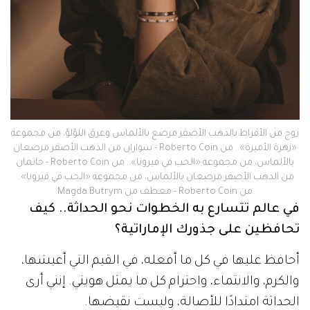
زوج من الأقراط بالذهب الأصفر مرصع بالألماس وعرق اللؤلؤ، من مجموعة
«زهرة الأميرة».. من Roberto Coin - سواران من الذهب الأصفر مرصعان
بالألماس، من مجموعة «الحب في فيرونا».. من Roberto Coin - خاتمان
من الذهب الأصفر مرصعان بالألماس، من مجموعة «الحب في فيرونا»..
من Roberto Coin - معطف من Magda Butrym
في عالم تتسارع به الخطوات نحو الحداثة.. كيف
تحافظين على جذورك الإماراتية؟
أحافظ عليها في كل ما أفعله، في القيم التي أعيشها،
والكرم، والانتماء، واحترام كل ما يمثل هويتي. إنني أرى
الحداثة امتدادًا للأصالة، وليست نقيضها.