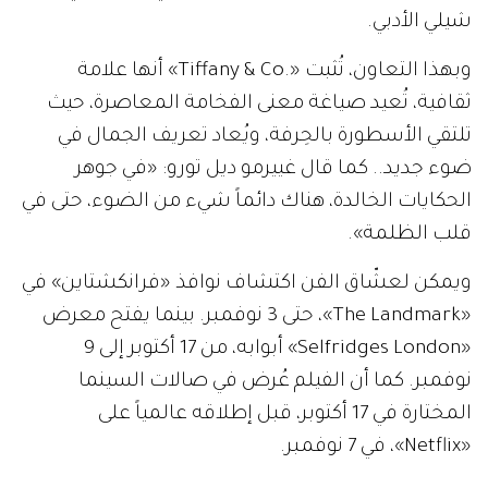
شيلي الأدبي.
وبهذا التعاون، تُثبت «.Tiffany & Co» أنها علامة
ثقافية، تُعيد صياغة معنى الفخامة المعاصرة، حيث
تلتقي الأسطورة بالحِرفة، ويُعاد تعريف الجمال في
ضوء جديد.. كما قال غييرمو ديل تورو: «في جوهر
الحكايات الخالدة، هناك دائماً شيء من الضوء، حتى في
قلب الظلمة».
ويمكن لعشّاق الفن اكتشاف نوافذ «فرانكشتاين» في
«The Landmark»، حتى 3 نوفمبر. بينما يفتح معرض
«Selfridges London» أبوابه، من 17 أكتوبر إلى 9
نوفمبر. كما أن الفيلم عُرض في صالات السينما
المختارة في 17 أكتوبر، قبل إطلاقه عالمياً على
«Netflix»، في 7 نوفمبر.