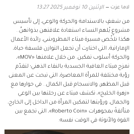
لاما عزت
الإثنين 10 نوفمبر 2025 13:27
من شغفٍ بالاستدامة والحركة والوعي، إلى تأسيس
مشروعٍ يُلهم النساء استعادة علاقتهن بذواتهنَّ..
هكذا نلخّص مسيرة ميثاء المطروشي، رائدة الأعمال
الإماراتية، التي اختارت أن تجعل التوازن فلسفة حياة،
والحركة أسلوب تمكين. من خلال علامتها «MOV»،
تمزج ميثاء العافية الجسدية بالنقاء الذهني؛ لتقدّم
رؤية مختلفة للمرأة المعاصرة، التي تبحث عن المعنى
قبل المظهر، والانسجام قبل الكمال.. في حوارها مع
«زهرة الخليج»، تكشف ميثاء عن رحلتها بين الوعي
والجمال، ورؤيتها لتمكين المرأة من الداخل إلى الخارج،
متألقةً بمجوهرات «Roberto Coin»، التي تجمع بين
القوة والأنوثة في الوقت نفسه: