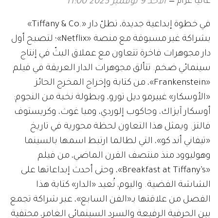
غانيا عزام
الأحد 9 نوفمبر 2025 11:00
في خطوة إبداعية جديدة، تطلّ دار «.Tiffany & Co»
بشراكة غير مسبوقة مع منصة «Netflix»؛ لتصبح أول
دار مجوهرات فاخرة تتعاون مع عملاق البثّ في إنتاج
سينمائي ضخم. تتألق مجوهرات الدار العريقة في فيلم
«Frankenstein»، من كتابة وإخراج المخرج الحائز
«الأوسكار» غييرمو ديل تورو، وبطولة نخبة من النجوم:
أوسكار آيزاك، وجاكوب إلوردي، وميا غوث، وكريستوف
فالتز. ويمثل هذا التعاون لحظة محورية في تاريخ
«تيفاني أند كو»، التي لطالما ارتبط اسمها بالسينما
وهوليوود منذ منتصف القرن الماضي، من فيلم
«Breakfast at Tiffany’s»، وحتى أحدث إبداعاتها على
الشاشة الفضية. واليوم، تُعيد «الدار» كتابة هذا
الفصل من علاقتها بـ«الفن السابع»، عبر شراكة تجمع
بين الحرفية الرفيعة والسرد السينمائي الغامر، محتفية