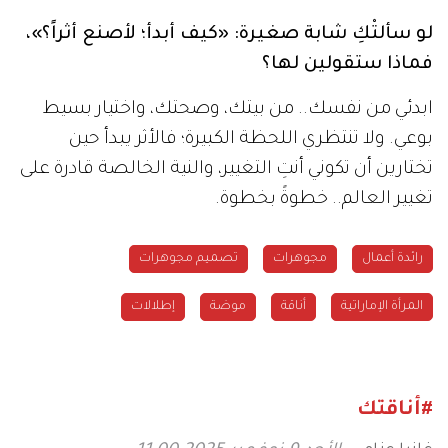
لو سألتْكِ شابة صغيرة: «كيف أبدأ؛ لأصنع أثراً؟»،
فماذا ستقولين لها؟
ابدئي من نفسك.. من بيتك، وصحتك، واختيار بسيط
بوعي. ولا تنتظري اللحظة الكبيرة؛ فالأثر يبدأ حين
تختارين أن تكوني أنتِ التغيير، والنية الخالصة قادرة على
تغيير العالم.. خطوةً بخطوة.
رائدة أعمال
مجوهرات
تصميم مجوهرات
المرأة الإماراتية
أناقة
موضة
إطلالات
#أناقتك