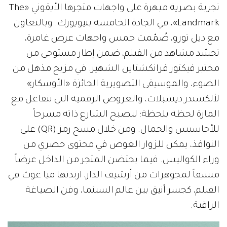
تجربة بصرية مبهرة على واجهات متجرها الأيقوني «The
Landmark»، في الجادة الخامسة بنيويورك. وبالتعاون
مع ديل تورو، صُمّمت خمس واجهات عرض غامرة،
تجسّد مشاهد من الفيلم، ضمن إطار مستوحى من
مختبر فيكتور فرانكشتاين الشهير. في مزيج مذهل من
الضوء، والموسيقى التصويرية الحائزة «الأوسكار»
لألكسندر ديسبلات، والعروض الرقمية التي تتفاعل مع
المارة لحظة بلحظة؛ ليصبح الشارع ذاته مسرحاً
للأحاسيس والجمال. ومن خلال مسح رمز (QR) على
النوافذ، يمكن للزوار الغوص في محتوى حصري من
وراء الكواليس. فيما يحتضن المتجر من الداخل عرضاً
منسقاً لمجوهرات من أرشيف الدار، ارتدتها ميا غوث في
الفيلم، كجسر أنيق بين عالم السينما، وفن الصياغة
الراقية.