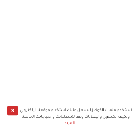
✖
نستخدم ملفات الكوكيز لنسهل عليك استخدام موقعنا الإلكتروني
ونكيف المحتوى والإعلانات وفقا لمتطلباتك واحتياجاتك الخاصة
المزيد