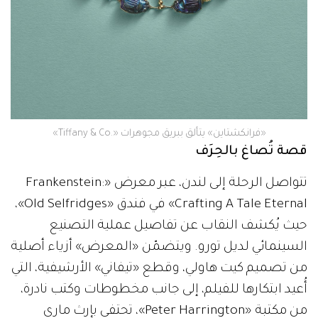
«فرانكشتاين» يتألق ببريق مجوهرات «.Tiffany & Co»
قصة تُصاغ بالحِرَف
تتواصل الرحلة إلى لندن، عبر معرض «Frankenstein:
Crafting A Tale Eternal» في فندق «Old Selfridges»،
حيث يُكشف النقاب عن تفاصيل عملية التصنيع
السينمائي لديل تورو. ويتضمّن «المعرض» أزياء أصلية
من تصميم كيت هاولي، وقطع «تيفاني» الأرشيفية، التي
أُعيد ابتكارها للفيلم، إلى جانب مخطوطات وكتب نادرة،
من مكتبة «Peter Harrington»، تحتفي بإرث ماري