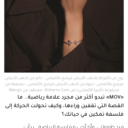
زوج من الأقراط بالذهب الأبيض مرصع بالألماس - خاتم من الذهب الأبيض
مرصع بالألماس - سوار من الذهب الأبيض مرصع بالألماس.. جميعها من
مجموعة «أميرة الألماس» من Roberto Coin - معطف من Mango
«MOV» تبدو أكثر من مجرد علامة رياضية.. ما
القصة التي تقفين وراءها، وكيف تحولت الحركة إلى
فلسفة تمكين في حياتك؟
منذ طفولتي، وأنا أحب ممارسة الرياضة.. بدأت