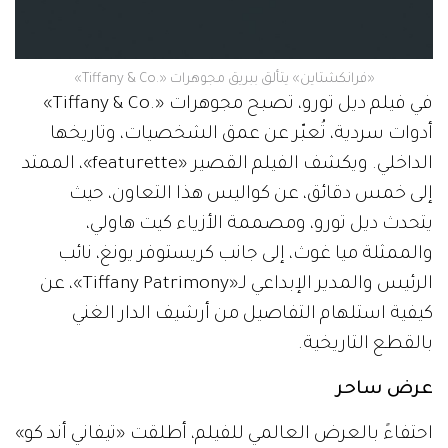
«فرانكشتاين» يتألق ببريق مجوهرات «.Tiffany & Co»
في فيلم ديل تورو، تصبح مجوهرات «.Tiffany & Co»
أدوات سردية، تُعبّر عن عمق الشخصيات، وتاريخها
الداخلي. ويكشف الفيلم القصير «featurette»، الممتد
إلى خمس دقائق، عن كواليس هذا التعاون، حيث
يتحدث ديل تورو، ومصممة الأزياء كيت هاولي،
والممثلة ميا غوث، إلى جانب كريستوفر يونغ، نائب
الرئيس والمدير الإبداعي لـ«Tiffany Patrimony»، عن
كيفية استلهام التفاصيل من أرشيف الدار الغني
بالقطع التاريخية.
عرض ساحر
احتفاءً بالعرض العالمي للفيلم، أطلقت «تيفاني أند كو»