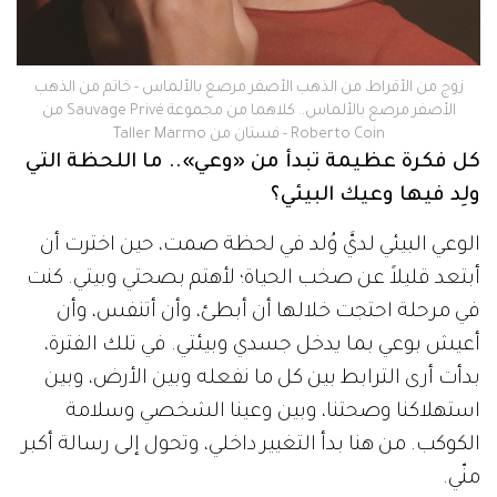
زوج من الأقراط، من الذهب الأصفر مرصع بالألماس - خاتم من الذهب
الأصفر مرصع بالألماس.. كلاهما من مجموعة Sauvage Privé من
Roberto Coin - فستان من Taller Marmo
كل فكرة عظيمة تبدأ من «وعي».. ما اللحظة التي
ولِد فيها وعيك البيئي؟
الوعي البيئي لديَّ وُلد في لحظة صمت، حين اخترت أن
أبتعد قليلاً عن صخب الحياة؛ لأهتم بصحتي وبيتي. كنت
في مرحلة احتجت خلالها أن أبطئ، وأن أتنفس، وأن
أعيش بوعي بما يدخل جسدي وبيئتي. في تلك الفترة،
بدأت أرى الترابط بين كل ما نفعله وبين الأرض، وبين
استهلاكنا وصحتنا، وبين وعينا الشخصي وسلامة
الكوكب. من هنا بدأ التغيير داخلي، وتحول إلى رسالة أكبر
منّي.