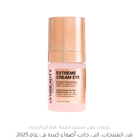
كريمات عيون تستحق التجربة.. إليكِ أبرز الخيارات
من المنتجات، التي حازت أضواء كبيرة في عام 2025،