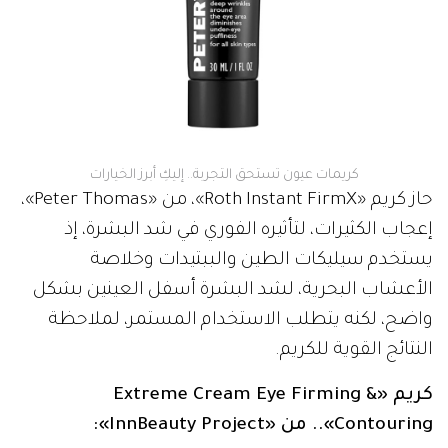
كريمات عيون تستحق التجربة.. إليكِ أبرز الخيارات
حاز كريم «Roth Instant FirmX»، من «Peter Thomas»،
إعجاب الكثيرات، لتأثيره الفوري في شد البشرة، إذ
يستخدم سيليكات الطين والببتيدات وخلاصة
الأعشاب البحرية، لشد البشرة أسفل العينين بشكل
واضح، لكنه يتطلب الاستخدام المستمر، لملاحظة
النتائج القوية للكريم.
كريم «Extreme Cream Eye Firming &
Contouring».. من «InnBeauty Project»: