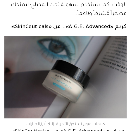
الوقت. كما يستخدم بسهولة تحت المكياج؛ ليمنحكِ
مظهراً مُشرقاً وناعماً.
كريم «A.G.E. Advanced».. من «SkinCeuticals»:
كريمات عيون تستحق التجربة.. إليكِ أبرز الخيارات