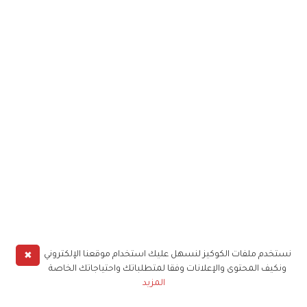
✖
نستخدم ملفات الكوكيز لنسهل عليك استخدام موقعنا الإلكتروني
ونكيف المحتوى والإعلانات وفقا لمتطلباتك واحتياجاتك الخاصة
المزيد