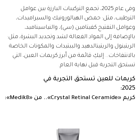
وفي عام 2025، تجمع التركيبات البارزة بين عوامل
الترطيب، مثل: حمض الهيالورونيك والسيراميدات،
وعوامل التفتيح كفيتامين (سي)، والنياسيناميد،
بالإضافة إلى المواد الفعالة لشد وتجديد البشرة، مثل:
الريتينول والريتينالدهيد والببتيدات والمكونات الخاصة
بالانتفاخات.. إليكِ قائمة من أبرز كريمات العين، التي
تستحق التجربة قبل نهاية العام.
كريمات للعين تستحق التجربة في
2025:
كريم «Crystal Retinal Ceramide».. من «Medik8»: