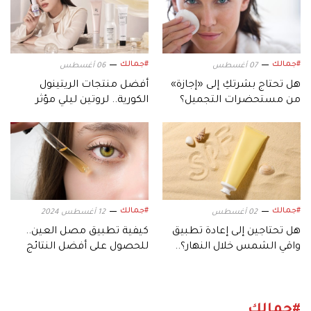
#جمالك
#جمالك
07 أغسطس
06 أغسطس
هل تحتاج بشرتكِ إلى «إجازة»
أفضل منتجات الريتينول
من مستحضرات التجميل؟
الكورية.. لروتين ليلي مؤثر
#جمالك
#جمالك
02 أغسطس
12 أغسطس 2024
هل تحتاجين إلى إعادة تطبيق
كيفية تطبيق مصل العين..
واقي الشمس خلال النهار؟..
للحصول على أفضل النتائج
كل ما تجب معرفته
#جمالك