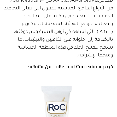
يعد كريم «A.G.E. Advanced»، من «SkinCeuticals»،
من الأنواع الفاخرة المناسبة للعيون التي تعاني التجاعيد
الدقيقة، حيث يعتمد في تركيبه على شد الجلد،
ومعالجة النواتج النهائية المتقدمة للجليكوزيلو
(A.G.E.)، التي تساهم في ترهل البشرة وشيخوختها،
بالإضافة إلى احتوائه على الكافيين والببتيدات، ما
يسمح بتفتيح الجلد في هذه المنطقة الحساسة،
ومنحها الإشراقة.
كريم «Retinol Correxion».. من «RoC»: