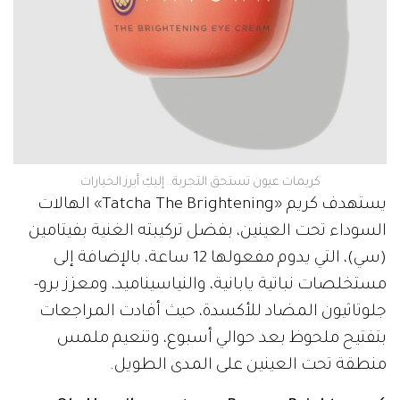
كريمات عيون تستحق التجربة.. إليكِ أبرز الخيارات
يستهدف كريم «Tatcha The Brightening» الهالات
السوداء تحت العينين، بفضل تركيبته الغنية بفيتامين
(سي)، التي يدوم مفعولها 12 ساعة، بالإضافة إلى
مستخلصات نباتية يابانية، والنياسيناميد، ومعزز برو-
جلوتاثيون المضاد للأكسدة، حيث أفادت المراجعات
بتفتيح ملحوظ بعد حوالي أسبوع، وتنعيم ملمس
منطقة تحت العينين على المدى الطويل.