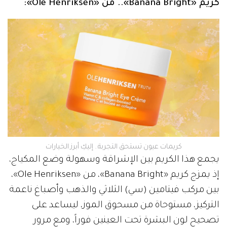
كريم «Banana Bright».. من «Ole Henriksen»:
كريمات عيون تستحق التجربة.. إليكِ أبرز الخيارات
يجمع هذا الكريم بين الإشراقة وسهولة وضع المكياج،
إذ يمزج كريم «Banana Bright»، من «Ole Henriksen»،
بين مركب فيتامين (سي) الثلاثي والذهب وأصباغ ناعمة
التركيز، مستوحاة من مسحوق الموز، ليساعد على
تصحيح لون البشرة تحت العينين فوراً، ومع مرور