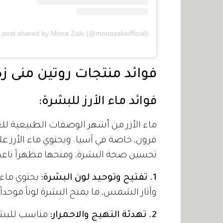
 post shared by Mona Zaki (@monazakiofficial)
فوائد منتجات روتين منى ز
فوائد ماء الأرز للبشرة:
ماء الأزر من أشهر الوصفات الطبيعية للع
قرون، خاصة في آسيا. ويحتوي ماء الأرز 
تحسين صحة البشرة، ومنحها مظهراً ناعماً 
1. تفتيح وتوحيد لون البشرة:
يحتوي ماء ا
وآثار الشمس، ما يمنح البشرة لوناً موحدا
2. تهدئة التهيج والاحمرار:
مناسب للبشر