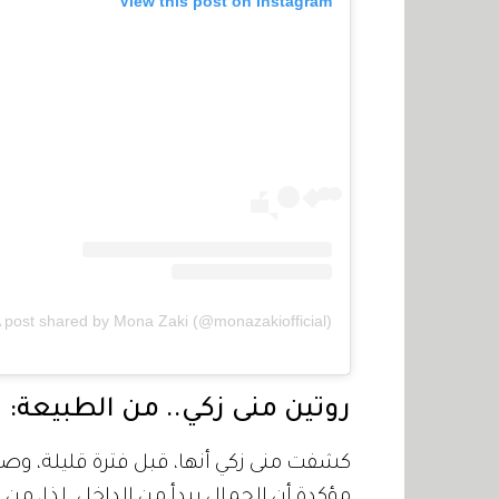
View this post on Instagram
 post shared by Mona Zaki (@monazakiofficial)
روتين منى زكي.. من الطبيعة:
كشفت منى زكي أنها، قبل فترة قليلة، وص
مؤكدة أن الجمال يبدأ من الداخل. لذا، من 