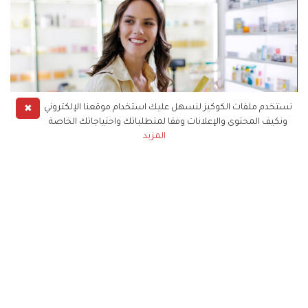
✖
نستخدم ملفات الكوكيز لنسهل عليك استخدام موقعنا الإلكتروني
ونكيف المحتوى والإعلانات وفقا لمتطلباتك واحتياجاتك الخاصة
المزيد
منتجات طبية وعدت بنتائج دراماتيكية للبشرة.. متى ستستخدمينها؟
كيف تعمل المنتجات الطبية
للبشرة؟
المنتجات الطبية تأتي، غالبًا، بمكونات نشطة قوية،
مثل: التريتينوين، والهيدروكينون، والريتينويدات الأخرى،
أو مركبات التقشير الكيميائي الخفيف. هذه المواد قادرة
على: