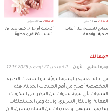
#جمالك
#جمالك
09 مايو
07 فبراير
نصائح للحصول على أظافر
أكريليك أم جل؟.. كيف تختارين
صحية.. ولامعة
الأنسب لأظافركِ خطوةً
بخطوةٍ
#جمالك
زهرة الخليج - الأردن
الخميس 27 نوفمبر 2025 12:15
في عالم العناية بالبشرة، التوجّه نحو المنتجات الطبية
المخصصة أصبح من أهم الصيحات الحديثة. هذه
المنتجات تأتي نتيجة سنوات من التركيز على المكونات
الفعالة، والابتكار السريري، وزيادة وعي المستهلكات
بما يفيد بشرتهن. والعديدات من النساء يسعين، الآن،