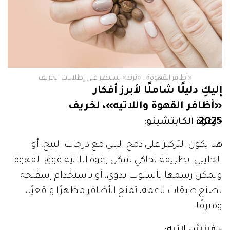
«أظافر القهوة».. «ترند» يسيطر على إطلالات الخريف
إليكِ دليلًا شاملًا لأبرز أفكار
«أظافر القهوة واللاتيه»، لخريف
2025:
- رغوة الكابتشينو:
هنا يكون التركيز على دمج البني مع درجات البيج، أو
الحليبي، بطريقة تحاكي شكل رغوة اللاتيه فوق القهوة.
ويمكن رسمها بأسلوب يدوي، أو باستخدام إسفنجة
لصنع طبقات ناعمة، تمنح الأظافر مظهرًا واقعيًا،
ومترفًا.