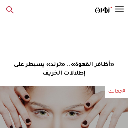
«أظافر القهوة».. «ترند» يسيطر على
إطلالات الخريف
#جمالك