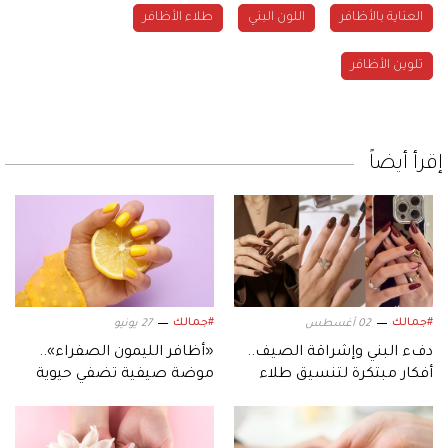
العناية بالأظافر
اللون البني
طلاء الأظافر
تلوين الأظافر
إقرأ أيضاً
#جمالك
#جمالك
02 أغسطس
27 يونيو
دفء البني وإشراقة الصيف..
«أظافر الليمون الصفراء»..
أفكار مبتكرة لتنسيق طلاء
موضة صيفية تضفي حيوية
«أظافر الإسبريسو»
وبهجة على إطلالتكِ