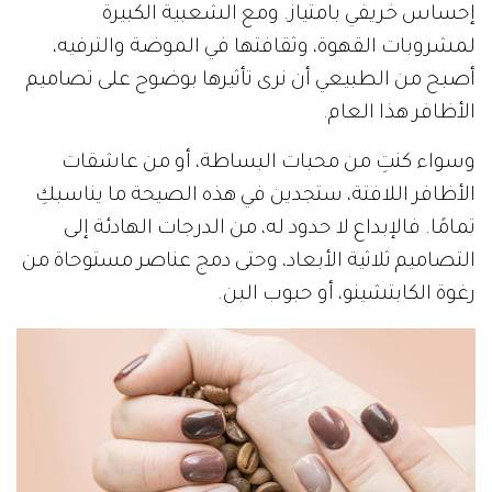
إحساس خريفي بامتياز. ومع الشعبية الكبيرة
لمشروبات القهوة، وثقافتها في الموضة والترفيه،
أصبح من الطبيعي أن نرى تأثيرها بوضوح على تصاميم
الأظافر هذا العام.
وسواء كنتِ من محبات البساطة، أو من عاشقات
الأظافر اللافتة، ستجدين في هذه الصيحة ما يناسبكِ
تمامًا. فالإبداع لا حدود له، من الدرجات الهادئة إلى
التصاميم ثلاثية الأبعاد، وحتى دمج عناصر مستوحاة من
رغوة الكابتشينو، أو حبوب البن.