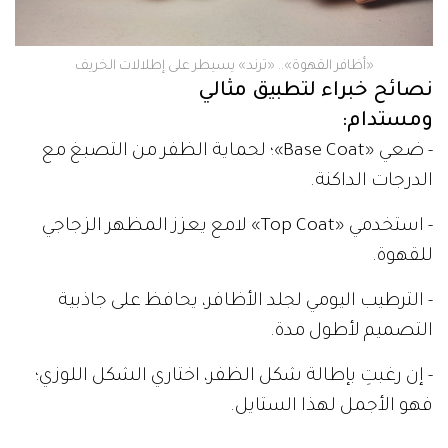
«أظافر القهوة».. «ترند» يسيطر على إطلالات الخريف
نصائح خبراء لتطبيق مثالي
ومستدام:
- ضعي «Base Coat»؛ لحماية الظفر من التصبغ مع
الدرجات الداكنة.
- استخدمي «Top Coat» لامع يعزز المظهر الزجاجي
للقهوة.
- الترطيب اليومي لجلد الأظافر، يحافظ على جاذبية
التصميم لأطول مدة.
- إن رغبتِ بإطالة شكل الظفر، اختاري الشكل اللوزي؛
فهو الأجمل لهذا الستايل.