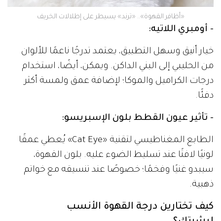
«أظافر القهوة».. «ترند» يسيطر على إطلالات الخريف
- أومبري اللاتيه:
خيار أنيق وسهل التطبيق، يعتمد تدرجًا ناعمًا للألوان
من الحليبي إلى البني الداكن. ويمكن، أيضًا، استخدام
درجات الكراميل والموكا؛ لإضافة عمق ولمسة أكثر
دفئًا.
- تأثير عيون القطط بلون الإسبريسو:
الطابع المغناطيسي لتقنية «Cat Eye» يُعطي عمقًا
لونيًا لافتًا عند تسليط الضوء عليه. بلون القهوة،
سيبدو غنيًا وفخمًا؛ خصوصًا عند تنسيقه مع خواتم
ذهبية.
كيف تختارين درجة القهوة الأنسب