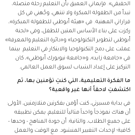
الحقيقي». فإيماني العميق بأن التعليم رحلة متصلة،
تبدأ من الطفولة المبكرة ولا تنتهي، وجّهني في كل
قراراتي المهنية. في «هيئة أبوظبي للطفولة المبكرة»،
ركزت على بناء الأساس المتين للطفل، وفي «لجنة
أبوظبي لتطوير التكنولوجيا» و«دائرة التعليم والمعرفة»
عملت على دمج التكنولوجيا والابتكار في التعليم. بينما
في «جامعة زايد»، و«جامعة نيويورك أبوظبي»، كان
التركيز على إعداد الشباب لسوق العمل العالمي.
ما الفكرة التعليمية، التي كنتِ تؤمنين بها، ثم
اكتشفتِ لاحقاً أنها غير واقعية؟
في بداية مسيرتي، كنت أؤمن بفكرتين متلازمتين، الأولى:
أن هناك نموذجاً واحداً مثالياً للتعليم، يمكن تطبيقه
على جميع الطلاب، والثانية: أن جودة المناهج - وحدها -
كافية؛ لإحداث التغيير المنشود. مع الوقت والعمل