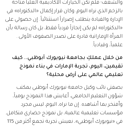
والشغف؛ فلم تكن الخيارات الأكاديمية العليا متاحة
بالزخم الذي نراه اليوم، وكان قرار إكمال «الدكتوراه» في
الإدارة والقيادة يتطلب إصراراً استثنائياً. إن حصولي على
«الدكتوراه» لم يكن إنجازاً فردياً فقط، بل كان رسالة بأن
المرأة الإماراتية قادرة على تصدر الصفوف الأولى..
علمياً، وقيادياً.
من خلال عملكِ بجامعة نيويورك أبوظبي.. كيف
تقيمين، اليوم، تجربة الإمارات في بناء نموذج
تعليمي عالمي على أرض محلية؟
بصفتي نائب وكيل جامعة نيويورك أبوظبي بمكتب
شؤون التعليم الجامعي، أعايش هذا النموذج يومياً،
وأفتخر بما أشاهده. إن ما نراه، اليوم، ليس مجرد
مؤسسات تعليمية عالمية، بل نموذج حضاري متكامل.
في «نيويورك أبوظبي»، نعيش تجربة تجمع أكثر من 115