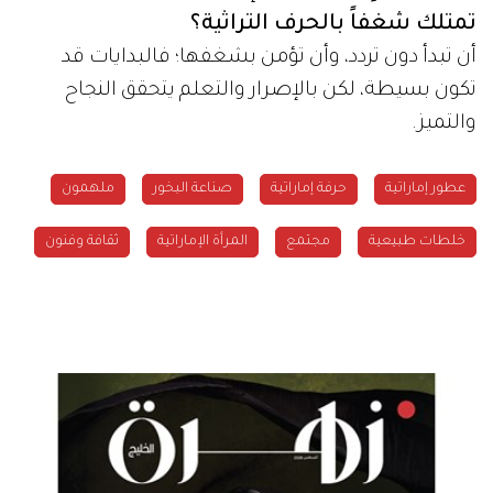
تمتلك شغفاً بالحرف التراثية؟
أن تبدأ دون تردد، وأن تؤمن بشغفها؛ فالبدايات قد
تكون بسيطة، لكن بالإصرار والتعلم يتحقق النجاح
والتميز.
عطور إماراتية
حرفة إماراتية
صناعة البخور
ملهمون
خلطات طبيعية
مجتمع
المرأة الإماراتية
ثقافة وفنون