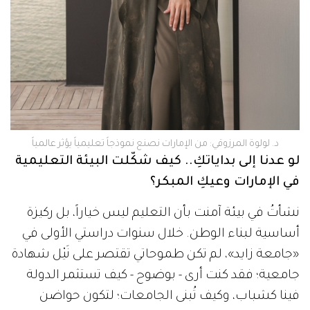
د. لولوة المرزوقي: من الإمارات نصنع نموذجاً تعليمياً يؤثر عالمياً
لو عدنا إلى بداياتكِ.. كيف شكّلت البيئة التعليمية
في الإمارات وعيكِ المبكر؟
نشأتُ في بيئة آمنت بأن التعليم ليس خياراً، بل ركيزة
أساسية لبناء الوطن. خلال سنوات دراستي الأولى في
«جامعة زايد»، لم تكن طموحاتي تقتصر على نَيْل شهادة
جامعية؛ فقد كنت أرى - بوضوح - كيف تستثمر الدولة
فينا كشباب، وكيف تُبنى الجامعات؛ لتكون حواضن