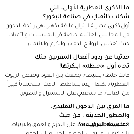
ما الذكرى العطرية الأولى، التي
شكلت ذائقتكِ في صناعة البخور؟
أول ذكرى عطرية لا تزال عالقة بذهني، هي رائحة الدخون
في المجالس العائلية، خاصة في المناسبات والأعياد،
حيث تعكس الروائح الدفء، والكرم، والانتماء.
حدثينا عن ردود أفعال المقربين منكِ
تجاه أول «خلطة» ابتكرتها!
كانت خلطة بسيطة، جمعت بين العود، وبعض الزيوت
العطرية، لكنها - رغم بساطتها - لاقت استحساناً كبيراً
من العائلة؛ ما شجعني على الاستمرار، والتطوير.
ما الفرق بين الدخون التقليدي،
والعطور الحديثة.. من حيث
«فلسفة التركيب»؟
الدخون التقليدي يعتمد على التدرّج والعمق والارتباط
بالذاكرة، بينما تميل العطور الحديثة إلى الخفة