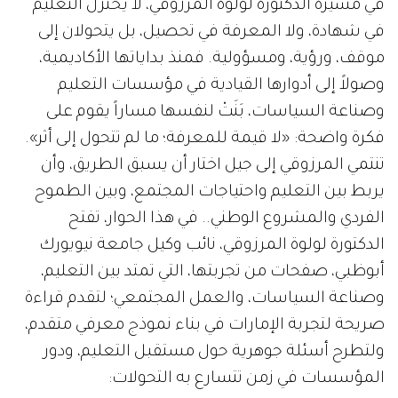
في مسيرة الدكتورة لولوة المرزوقي، لا يُختزل التعليم
في شهادة، ولا المعرفة في تحصيل، بل يتحولان إلى
موقف، ورؤية، ومسؤولية. فمنذ بداياتها الأكاديمية،
وصولاً إلى أدوارها القيادية في مؤسسات التعليم
وصناعة السياسات، بَنَتْ لنفسها مساراً يقوم على
فكرة واضحة: «لا قيمة للمعرفة؛ ما لم تتحول إلى أثر».
تنتمي المرزوقي إلى جيل اختار أن يسبق الطريق، وأن
يربط بين التعليم واحتياجات المجتمع، وبين الطموح
الفردي والمشروع الوطني.. في هذا الحوار، تفتح
الدكتورة لولوة المرزوقي، نائب وكيل جامعة نيويورك
أبوظبي، صفحات من تجربتها، التي تمتد بين التعليم،
وصناعة السياسات، والعمل المجتمعي؛ لتقدم قراءة
صريحة لتجربة الإمارات في بناء نموذج معرفي متقدم،
ولتطرح أسئلة جوهرية حول مستقبل التعليم، ودور
المؤسسات في زمن تتسارع به التحولات: