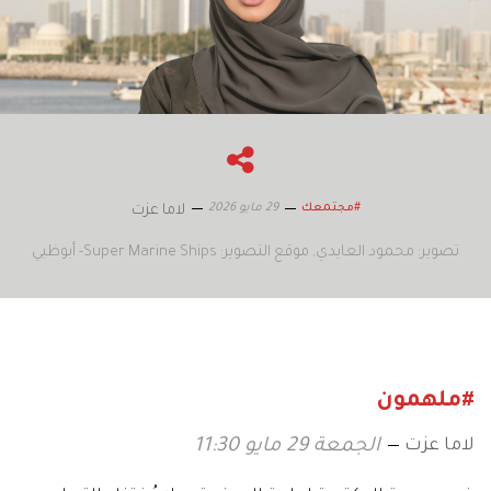
29 مايو 2026
#مجتمعك
لاما عزت
تصوير: محمود العايدي
موقع التصوير: Super Marine Ships- أبوظبي
#ملهمون
لاما عزت
الجمعة 29 مايو 11:30