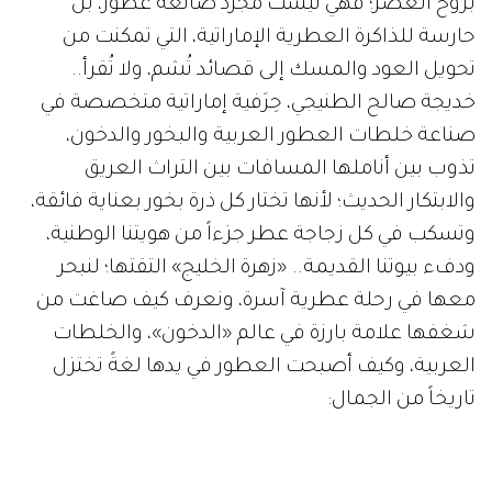
بروح العصر؛ فهي ليست مجرد صانعة عطور، بل
حارسة للذاكرة العطرية الإماراتية، التي تمكنت من
تحويل العود والمسك إلى قصائد تُشم، ولا تُقرأ..
خديجة صالح الطنيجي، حِرَفية إماراتية متخصصة في
صناعة خلطات العطور العربية والبخور والدخون،
تذوب بين أناملها المسافات بين التراث العريق
والابتكار الحديث؛ لأنها تختار كل ذرة بخور بعناية فائقة،
وتسكب في كل زجاجة عطر جزءاً من هويتنا الوطنية،
ودفء بيوتنا القديمة.. «زهرة الخليج» التقتها؛ لنبحر
معها في رحلة عطرية آسرة، ونعرف كيف صاغت من
شغفها علامة بارزة في عالم «الدخون»، والخلطات
العربية، وكيف أصبحت العطور في يدها لغةً تختزل
تاريخاً من الجمال: