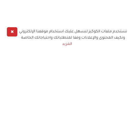
✖
نستخدم ملفات الكوكيز لنسهل عليك استخدام موقعنا الإلكتروني
ونكيف المحتوى والإعلانات وفقا لمتطلباتك واحتياجاتك الخاصة
المزيد
حملوا تطبيق
زهرة الخليج