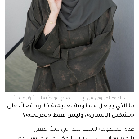
د. لولوة المرزوقي: من الإمارات نصنع نموذجاً تعليمياً يؤثر عالمياً
ما الذي يجعل منظومة تعليمية قادرة، فعلاً، على
«تشكيل الإنسان»، وليس فقط «تخريجه»؟
هذه المنظومة ليست تلك التي تملأ العقل
بالمعلومات، بل التي تبني التفكير، والقيم. وفي عصر