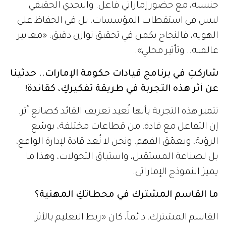
جنسية، مع حضور إماراتي فاعل. والتحدي الحقيقي
ليس في استقطاب المؤسسات، بل في الحفاظ على
الهوية، فالنجاح يكمن في تحقيق توازن دقيق: «معايير
عالمية.. وتأثير محلي».
شاركتِ في برنامج قيادات حكومة الإمارات.. حدثينا
عن أثر هذه التجربة في طريقة تفكيركِ، كقائدة!
تتميز هذه التجربة بأنها تُعيد تعريف القائد كصانع أثر.
إن التفاعل مع قادة، من قطاعات مختلفة، يوسّع
الرؤية، ويعمّق الفهم. ونحن لا نُعد قادة لإدارة الواقع،
بل لصناعة المستقبل، واستباق التحولات، وهذا ما
يميز النموذج الإماراتي.
ما القاسم المشترك في محطاتكِ المهنية؟
القاسم المشترك، دائماً، كان «ربط التعليم بالأثر