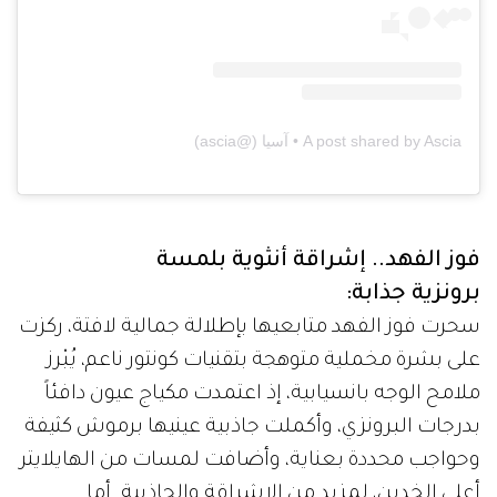
A post shared by Ascia • آسيا (@ascia)
فوز الفهد.. إشراقة أنثوية بلمسة
برونزية جذابة:
سحرت فوز الفهد متابعيها بإطلالة جمالية لافتة، ركزت
على بشرة مخملية متوهجة بتقنيات كونتور ناعم، يُبْرز
ملامح الوجه بانسيابية، إذ اعتمدت مكياج عيون دافئاً
بدرجات البرونزي، وأكملت جاذبية عينيها برموش كثيفة
وحواجب محددة بعناية، وأضافت لمسات من الهايلايتر
أعلى الخدين، لمزيد من الإشراقة والجاذبية. أما