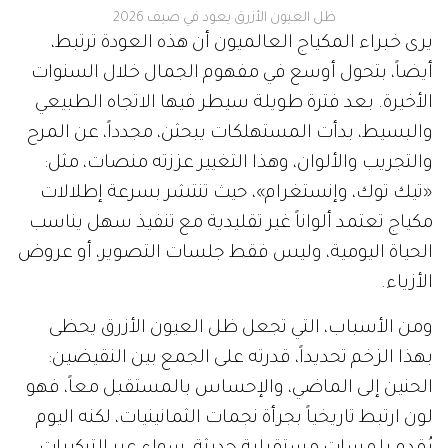
ظل العيون الأزرق يعود في صيف 2026
يرى خبراء المكياج العالميون أن هذه العودة ترتبط،
أيضاً، بتحول أوسع في مفهوم الجمال خلال السنوات
الأخيرة. بعد فترة طويلة سيطر فيها الاتجاه الطبيعي
والبسيط، بدأت المستهلكات يبحثن، مجدداً، عن المرح
والتجريب والألوان، وهذا التغيير عززته منصات، مثل:
«تيك توك، وإنستغرام»، حيث تنتشر بسرعة إطلالات
مكياج تعتمد ألواناً غير تقليدية مع تنفيذ سهل يناسب
الحياة اليومية، وليس فقط جلسات التصوير، أو عروض
الأزياء.
ومن الأسباب، التي تجعل ظل العيون الأزرق يحظى
بهذا الزخم تحديداً، قدرته على الجمع بين النقيضين:
الحنين إلى الماضي، والإحساس بالمستقبل معاً، فهو
لون ارتبط تاريخياً بجرأة نجمات الثمانينيات، لكنه اليوم