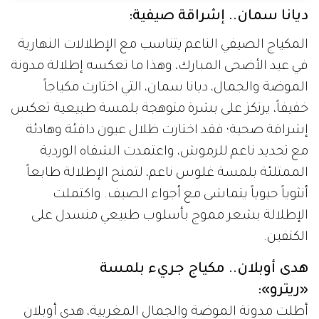
ديانا سمان.. إشراقة صيفية:
المكياج الصيفي الناعم يتناسب مع الإطلالات النهارية
في عيد الأضحى المبارك، وهذا ما تعكسه إطلالة مدونة
الموضة والجمال، ديانا سمان، التي اختارت مكياجاً
خفيفاً، يرتكز على بشرة متوهجة بلمسة طبيعية تعكس
إشراقة صحية؛ فقد اختارت ظلال عيون دافئة وهادئة
مع تحديد ناعم للرموش، واعتمدت الشفاه الوردية
الممتلئة بلمسة غلوس ناعم، لتمنح الإطلالة طابعاً
أنثوياً حيوياً يتماشى مع أجواء الصيف. واكتملت
الإطلالة بشعر مموج بأسلوب طبيعي منسدل على
الكتفين.
هدى أوبلان.. مكياج جريء بلمسة
«ريترو»:
أطلت مدونة الموضة والجمال المغربية، هدى أوبلان