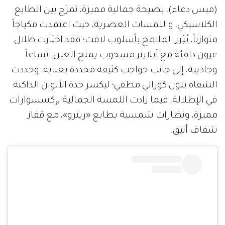
(ميس دعاء)، بصيحة جمالية مميزة، تمزج بين الطابع
الكلاسيكي، واللمسات العصرية، حيث اعتمدت مكياجاً
متوازناً، يُبْرز الملامح بأسلوب لافت؛ فقد اختارت ظلال
عيون دافئة مع آيلاينر مسحوب يمنح العين اتساعاً
وجاذبية، إلى جانب حواجب كثيفة محددة بعناية، وحددت
الشفاه بلون كورالي مطفي؛ ليكسر حدة الألوان الداكنة
في الإطلالة، فيما زادت اللمسة الجمالية بإكسسوارات
مميزة، ونظارات شمسية بطابع «ريترو»، مع قفاز
شفاف أنيق.