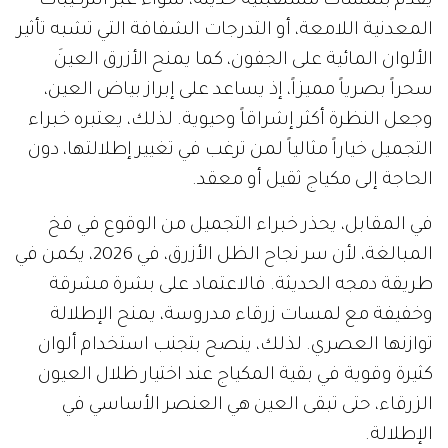
يُقدم بلمسات مستقبلية حديثة، سواء عبر التركيبات
المعدنية اللامعة، أو التدرجات الشفافة التي تشبه تأثير
الألوان المائية على الجفون، كما يمنح الأزرق العينَ
سحراً بصرياً مميزاً، إذ يساعد على إبراز بياض العين،
وجعل النظرة أكثر إشراقاً وحيوية. لذلك، يعتبره خبراء
التجميل خياراً مثالياً لمن ترغب في تغيير إطلالتها، دون
الحاجة إلى مكياج ثقيل أو معقد.
في المقابل، يحذر خبراء التجميل من الوقوع في فخ
المبالغة، لأن سر نجاح الظل الأزرق، في 2026، يكمن في
طريقة دمجه الحديثة. فالاعتماد على بشرة مشرقة
وخفيفة مع لمسات زرقاء مدروسة، يمنح الإطلالة
توازنها العصري. لذلك، ينصح بتجنب استخدام ألوان
كثيرة وقوية في بقية المكياج عند اختيار ظلال العيون
الزرقاء، حتى تبقى العين هي العنصر الأساسي في
الإطلالة.