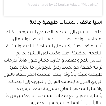
A post shared by LJ Loujain Adada (@loujainaj)
آسيا عاكف.. لمسات طبيعية جاذبة:
إذا كنتِ تميلين إلى المظهر الطبيعي للبشرة؛ فيمكنكِ
اعتماد «اللوك» الجمالي لمدونة الموضة والجمال،
آسيا عاكف، حيث ركزت على البساطة الراقية، والبشرة
الناعمة المضيئة، حيث وحّدت لون البشرة بكريم
أساس ناعم وخفيف، واختارت مكياج عيون هادئاً بدرجات
ترابية خفيفة مع تحديد رقيق للرموش، ما يمنح نظرة
طبيعية مليئة بالأنوثة. بينما اعتمدت أحمر شفاه باللون
الوردي الجريء، لإضافة التوازن والحيوية إلى الإطلالة.
واكتمل المظهر النهائي بتسريحة شعر مرفوعة
بأسلوب عفوي مع خصلات منسدلة، ما يعكس مزيجاً
مثالياً بين الأناقة الكلاسيكية، والعصرية.