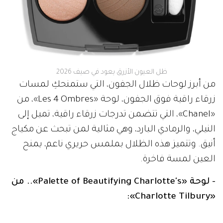
ظل العيون الأزرق يعود في صيف 2026
من أبرز لوحات ظلال الجفون، التي ستمنحكِ لمسات
زرقاء راقية فوق الجفون، لوحة «Les 4 Ombres»، من
«Chanel»، التي تتضمن تدرجات زرقاء راقية، تميل إلى
النيلي، والرمادي البارد، وهي مثالية لمن تبحث عن مكياج
أنيق. وتتميز هذه الظلال بملمس حريري ناعم، يمنح
العين لمسة فاخرة.
- لوحة «Palette of Beautifying Charlotte's».. من
«Charlotte Tilbury»: