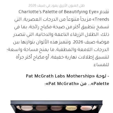
ظل العيون الأزرق يعود في صيف 2026
تقدم «Charlotte's Palette of Beautifying Eye
Trends» مزيجاً متنوعاً من الدرجات العصرية، التي
تسمح بتطبيق أكثر من صيحة مكياج رائجة، بما في
ذلك: الظلال الزرقاء الناعمة والدخانية، التي تتصدر
موضة صيف 2026. وتتميز هذه الألوان بتوازنها بين
الدرجات اللامعة والمطفية، ما يمنح مساحة واسعة؛
لتنسيق إطلالات نهارية خفيفة، أو مكياج أكثر جرأة
للمساء.
- لوحة «Pat McGrath Labs Mothership
Palette».. من «Pat McGrath»: