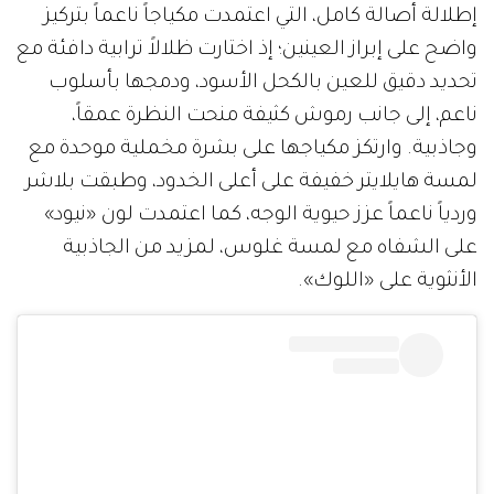
إطلالة أصالة كامل، التي اعتمدت مكياجاً ناعماً بتركيز
واضح على إبراز العينين؛ إذ اختارت ظلالاً ترابية دافئة مع
تحديد دقيق للعين بالكحل الأسود، ودمجها بأسلوب
ناعم، إلى جانب رموش كثيفة منحت النظرة عمقاً،
وجاذبية. وارتكز مكياجها على بشرة مخملية موحدة مع
لمسة هايلايتر خفيفة على أعلى الخدود، وطبقت بلاشر
وردياً ناعماً عزز حيوية الوجه، كما اعتمدت لون «نيود»
على الشفاه مع لمسة غلوس، لمزيد من الجاذبية
الأنثوية على «اللوك».