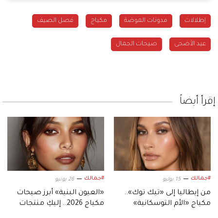
إطلالات
مدونات الموضة
مكياج
فصل الصيف
عيد الأضحى
صيحات الجمال
إقرأ أيضاً
#جمالك
#جمالك
15 يوليو
26 يونيو
من إيطاليا إلى «تيك توك»..
«العيون البنية» أبرز صيحات
مكياج «الأم التوسكانية»
مكياج 2026.. إليكِ منتجات
يخطف الأنظار
تمنحكِ هذه الإطلالة بسهولة