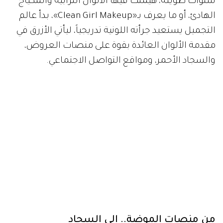
سنوات طويلة، هيمنت فيها الألوان الترابية والمكياج
الهادئ، أو ما يعرف بـ«Clean Girl Makeup»، بدأ عالم
التجميل يستعيد جرأته اللونية تدريجياً، ليأتي الأزرق في
مقدمة الألوان العائدة بقوة على منصات العروض،
والسجاد الأحمر، ومواقع التواصل الاجتماعي.
من منصات الموضة.. إلى السجاد