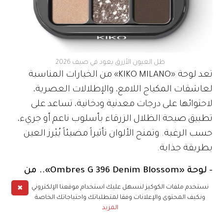
ظل العيون الأزرق يعود في صيف 2026
تعد لوحة «KIKO MILANO» من الخيارات المناسبة
لعاشقات المكياج اللامع، والإطلالات العصرية،
لاحتوائها على درجات معدنية ودخانية، تساعد على
تطبيق صيحة الظلال الزرقاء بأسلوب ناعم أو جريء،
حسب الرغبة. وتمنح الألوان تأثيراً مضيئاً يُبْرز العين
بطريقة جذابة.
- لوحة «Ombres G 396 Denim Blossom».. من
«Guerlain»:
✖
نستخدم ملفات الكوكيز لنسهل عليك استخدام موقعنا الإلكتروني
ونكيف المحتوى والإعلانات وفقا لمتطلباتك واحتياجاتك الخاصة
المزيد