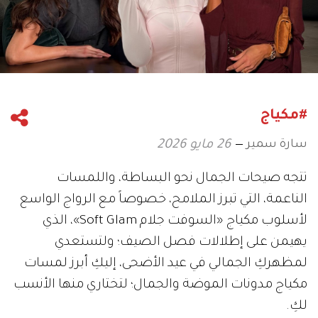
#مكياج
سارة سمير
26 مايو 2026
تتجه صيحات الجمال نحو البساطة، واللمسات
الناعمة، التي تبرز الملامح، خصوصاً مع الرواج الواسع
لأسلوب مكياج «السوفت جلام Soft Glam»، الذي
يهيمن على إطلالات فصل الصيف؛ ولتستعدي
لمظهركِ الجمالي في عيد الأضحى، إليكِ أبرز لمسات
مكياج مدونات الموضة والجمال؛ لتختاري منها الأنسب
لكِ.