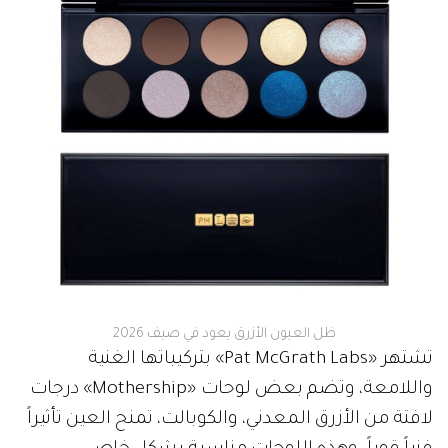
ظل العيون الأزرق يعود في صيف 2026
تشتهر «Pat McGrath Labs» بتركيباتها الغنية
واللامعة، وتضم بعض لوحات «Mothership» درجات
لافتة من الأزرق المعدني، والكوبالت، تمنح العين تأثيراً