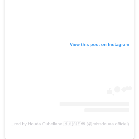
View this post on Instagram
A post shared by Houda Oubellane 🇲🇦🇦🇪🧿 (@missdouaa.officiel)