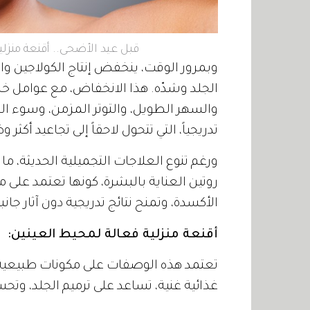
قبل عيد الأضحى.. أقنعة منزل
وبمرور الوقت، ينخفض إنتاج الكولاجين وا
الجلد وشدّه. هذا الانخفاض، مع عوامل خ
والسهر الطويل، والتوتر المزمن، وسوء ال
تدريجياً، التي تتحول لاحقاً إلى تجاعيد أكثر و
ورغم تنوع العلاجات التجميلية الحديثة، م
روتين العناية بالبشرة، كونها تعتمد على
الأكسدة، وتمنح نتائج تدريجية دون آثار ج
أقنعة منزلية فعالة لمحيط العينين:
تعتمد هذه الوصفات على مكونات طبيعية 
غذائية غنية، تساعد على ترميم الجلد، وت