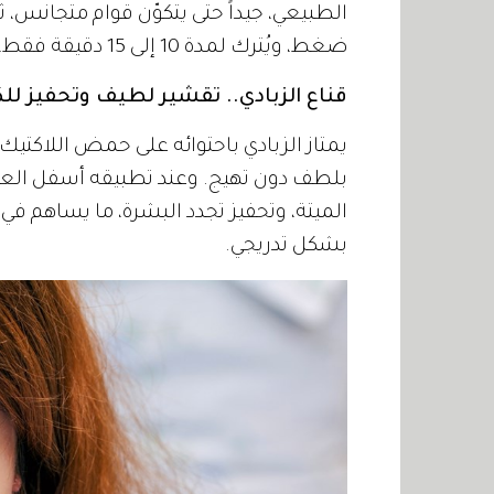
الطبيعي، جيداً حتى يتكوّن قوام متجانس،
ضغط، ويُترك لمدة 10 إلى 15 دقيقة فقط، قبل شطفه بماء فاتر.
قناع الزبادي.. تقشير لطيف وتحفيز للك
يمتاز الزبادي باحتوائه على حمض اللاكتيك
الميتة، وتحفيز تجدد البشرة، ما يساهم 
بشكل تدريجي.