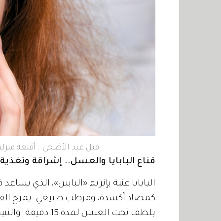
قبل عيد الأضحى.. أقنعة منزل
قناع البابايا والعسل.. إشراقة وتغذية:
البابايا غنية بإنزيم «البابين»، الذي يساع
كمضاد أكسدة، ومرطب طبيعي. يمزج القلي
بلطف تحت العينين ل