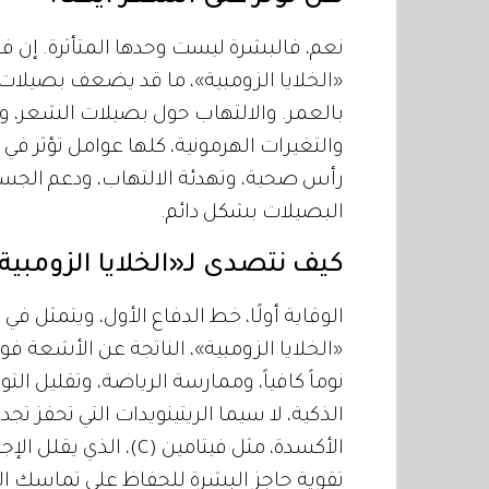
نعم، فالبشرة ليست وحدها المتأثرة. إن فروة
«الخلايا الزومبية»، ما قد يضعف بصيلا
بالعمر. والالتهاب حول بصيلات الشعر، وا
والتغيرات الهرمونية، كلها عوامل تؤثر في
رأس صحية، وتهدئة الالتهاب، ودعم الجسم ب
البصيلات بشكل دائم.
كيف نتصدى لـ«الخلايا الزومبية
الوقاية أولًا، خط الدفاع الأول، ويتمثل ف
«الخلايا الزومبية»، الناتجة عن الأشعة ف
نوماً كافياً، وممارسة الرياضة، وتقليل التو
الذكية، لا سيما الريتينويدات التي تحفز تج
الأكسدة، مثل فيتامين (
تقوية حاجز البشرة للحفاظ على تماسك الج