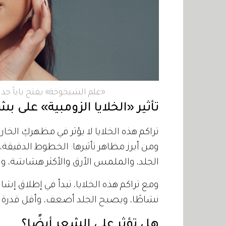
«علم الشيخوخة» يفتح باباً جديدا
تأثير «الخلايا الزومبية» على ب
تراكم هذه الخلايا لا يؤثر في مظهركِ الخ
ومن أبرز مظاهر تأثيرها: الخطوط الدقيقة،
الجلد، والملمس الأرق والأكثر هشاشة، وب
نشاطًا، ويصبح الجلد أضعف، وأقل قدرة ع
هل تؤثر على الشعر أيضًا؟