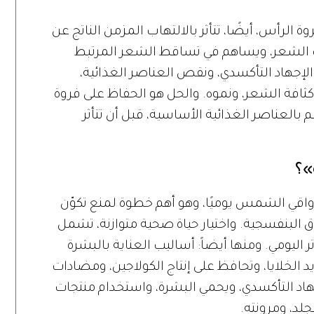
 الرأس، أيضًا، تتأثر بالالتهاب المزمن الناتج عن
ت الشعر، ويساهم في تساقط الشعر المرتبط
لإجهاد التأكسدي، ونقص العناصر الغذائية،
 كثافة الشعر، ونموه. والحل هو الحفاظ على فروة
العناصر الغذائية الأساسية، قبل أن تتأثر
»؟
ي واقي الشمس يوميًا، وهو أهم خطوة لمنع تكوّن
وق البنفسجية. واختيار حياة صحية متوازنة، تشمل
تر اليومي. ومنها أيضاً: أساليب العناية بالبشرة
ديد الخلايا، وتحافظ على إنتاج الكولاجين، ومضادات
C)، الذي يقلل الإجهاد التأكسدي، ويحمي البشرة، واستخدام منتجات
لد، ومرونته.