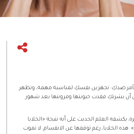
آمر ضدكِ: تجهزين نفسكِ لمناسبة مهمة، وتظهر
ين أن بشرتكِ فقدت حيويتها ومرونتها بعد شهور
، يكشفه العلم الحديث على أنه نتيجة «الخلايا
». هذه الخلايا، رغم توقفها عن الانقسام، لا تموت