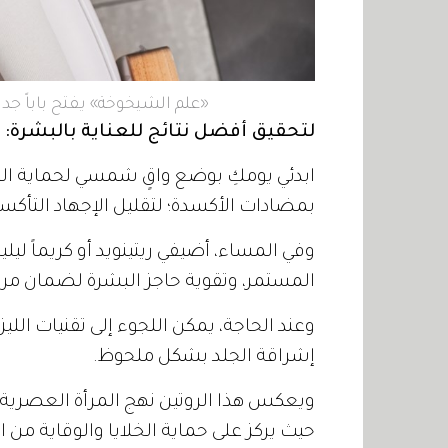
«علم الشيخوخة» يفتح باباً جديدا
لتحقيق أفضل نتائج للعناية بالبشرة:
ابدئي يومكِ بوضع واقٍ شمسي لحماية ال
بمضادات الأكسدة؛ لتقليل الإجهاد التأكسد
وفي المساء، أضيفي ريتينويد أو كريماً ليلي
المستمر، وتقوية حاجز البشرة لضمان م
وعند الحاجة، يمكن اللجوء إلى تقنيات الليزر
إشراقة الجلد بشكل ملحوظ.
ويعكس هذا الروتين نهج المرأة العصرية، 
حيث يركز على حماية الخلايا والوقاية من ا