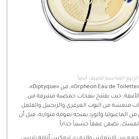
لربيع المناسبة للصيف أيضاً
مع نفحات حمضية مشرقة، ينطلق عطر «Orphéon Eau de Toilette»، من «Diptyque»،
 الأنيقة، حيث يفتتح بنفحات حمضية مشرقة من
سات منعشة من التوت العرعري والزنجبيل والفلفل
ن الماغنوليا والورد يمنحه نعومة متوازنة، قبل أن
مسك، تضفي عمقاً خشبياً جذاباً.
 يجمع بين الانتعاش والدفء، ليعكس أناقة باريس