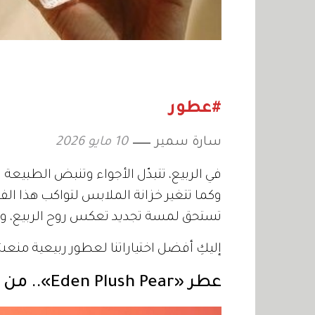
#عطور
سارة سمير
10 مايو 2026
في الربيع، تتبدّل الأجواء وتنبض الطبيعة ب
وكما تتغير خزانة الملابس لتواكب هذا الف
تستحق لمسة تجديد تعكس روح الربيع، وم
إليكِ أفضل اختياراتنا لعطور ربيعية من
عطر «Eden Plush Pear».. من «KAYALI»: