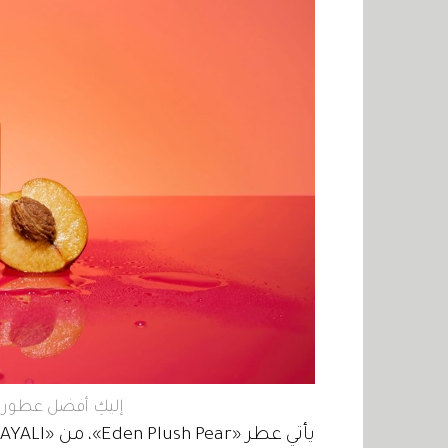
إليكِ أفضل عطور ا