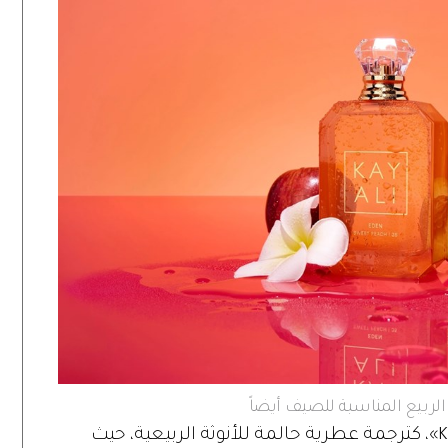
لربيع المناسبة للصيف أيضاً
يأتي عطر «Eden Plush Pear»، من «KAYALI»، كترجمة عطرية حالمة للأنوثة الربيعية، حيث