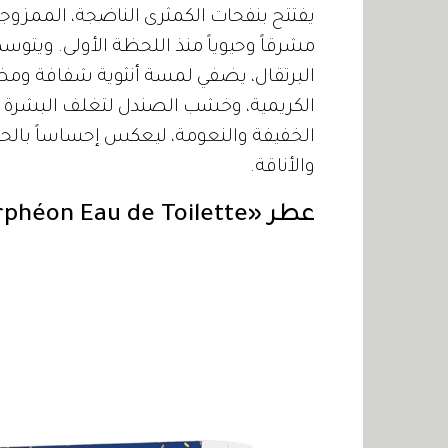
يفتتح بنفحات الكمثرى الناضجة، الممزوج
مشرقاً وحيوياً منذ اللحظة الأولى. ويتوسط
البرتقال، يضفي لمسة أنثوية شفافة ومضيئ
الكريمية، وخشب الصندل لتغلف البشرة ب
الخفيفة والنعومة، ليعكس إحساساً بالحن
والأناقة.
عطر «Orphéon Eau de Toilette».. من «Diptyque»: