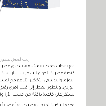
إليكِ أفضل عطور ا
كتحية عطرية لأجواء السهرات الباريسية
اليوزو، واليوسفي الأخضر، تتناغم مع لم
الوردي. ويتطور العطر إلى قلب زهري رقيق م
يستقر على قاعدة دافئة من خشب الأرز وال
وهذه التركيبة تمنح العطر طابعاً عصرياً